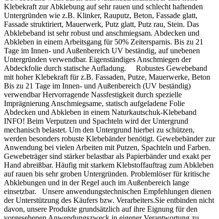
Klebekraft zur Abklebung auf sehr rauen und schlecht haftenden
Untergründen wie z.B. Klinker, Rauputz, Beton, Fassade glatt,
Fassade struktiriert, Mauerwerk, Putz glatt, Putz rau, Stein. Das
Abklebeband ist sehr robust und anschmiegsam. Abdecken und
Abkleben in einem Arbeitsgang für 50% Zeitersparnis. Bis zu 21
Tage im Innen- und Außenbereich UV beständig, auf unebenen
Untergründen verwendbar. Eigenständiges Anschmiegen der
Abdeckfolie durch statische Aufladung. Robustes Gewebeband
mit hoher Klebekraft für z.B. Fassaden, Putze, Mauerwerke, Beton
Bis zu 21 Tage im Innen- und Außenbereich (UV beständig)
verwendbar Hervorragende Nassfestigkeit durch spezielle
Imprägnierung Anschmiegsame, statisch aufgeladene Folie
Abdecken und Abkleben in einem Naturkautschuk-Klebeband
INFO! Beim Verputzen und Spachteln wird der Untergrund
mechanisch belastet. Um den Untergrund hierbei zu schützen,
werden besonders robuste Klebebänder benötigt. Gewebebänder zur
Anwendung bei vielen Arbeiten mit Putzen, Spachteln und Farben.
Gewebeträger sind stärker belastbar als Papierbänder und exakt per
Hand abreißbar. Häufig mit starkem Klebstoffauftrag zum Abkleben
auf rauen bis sehr groben Untergründen. Problemlöser für kritische
Abklebungen und in der Regel auch im Außenbereich lange
einsetzbar. Unsere anwendungstechnischen Empfehlungen dienen
der Unterstützung des Käufers bzw. Verarbeiters.Sie entbinden nicht
davon, unsere Produkte grundsätzlich auf ihre Eignung für den
vorgesehenen Anwendungszweck in eigener Verantwortung zu