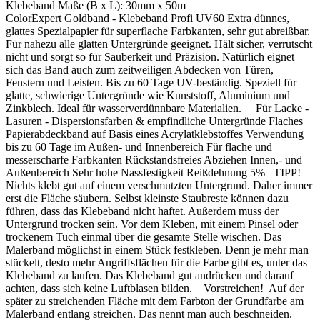
Klebeband Maße (B x L):
30mm x 50m
ColorExpert Goldband - Klebeband Profi UV60 Extra dünnes,
glattes Spezialpapier für superflache Farbkanten, sehr gut abreißbar.
Für nahezu alle glatten Untergründe geeignet. Hält sicher, verrutscht
nicht und sorgt so für Sauberkeit und Präzision. Natürlich eignet
sich das Band auch zum zeitweiligen Abdecken von Türen,
Fenstern und Leisten. Bis zu 60 Tage UV-beständig. Speziell für
glatte, schwierige Untergründe wie Kunststoff, Aluminium und
Zinkblech. Ideal für wasserverdünnbare Materialien. Für Lacke -
Lasuren - Dispersionsfarben & empfindliche Untergründe Flaches
Papierabdeckband auf Basis eines Acrylatklebstoffes Verwendung
bis zu 60 Tage im Außen- und Innenbereich Für flache und
messerscharfe Farbkanten Rückstandsfreies Abziehen Innen,- und
Außenbereich Sehr hohe Nassfestigkeit Reißdehnung 5% TIPP!
Nichts klebt gut auf einem verschmutzten Untergrund. Daher immer
erst die Fläche säubern. Selbst kleinste Staubreste können dazu
führen, dass das Klebeband nicht haftet. Außerdem muss der
Untergrund trocken sein. Vor dem Kleben, mit einem Pinsel oder
trockenem Tuch einmal über die gesamte Stelle wischen. Das
Malerband möglichst in einem Stück festkleben. Denn je mehr man
stückelt, desto mehr Angriffsflächen für die Farbe gibt es, unter das
Klebeband zu laufen. Das Klebeband gut andrücken und darauf
achten, dass sich keine Luftblasen bilden. Vorstreichen! Auf der
später zu streichenden Fläche mit dem Farbton der Grundfarbe am
Malerband entlang streichen. Das nennt man auch beschneiden.