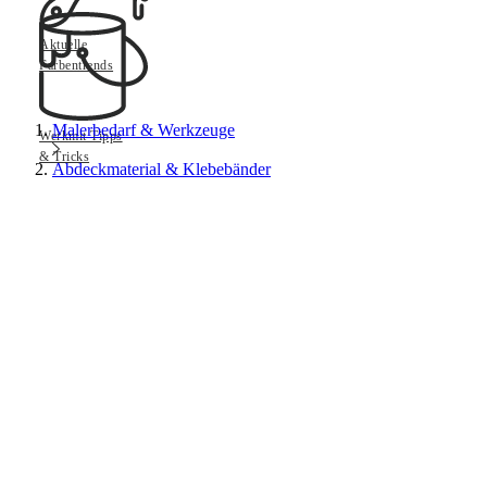
Aktuelle
Farbentrends
Malerbedarf & Werkzeuge
Werkmit Tipps
& Tricks
Abdeckmaterial & Klebebänder