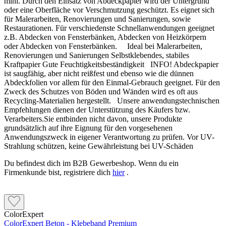
mini. Durch den Einsatz von Abdeckpapier wird der Untergrund
oder eine Oberfläche vor Verschmutzung geschützt. Es eignet sich
für Malerarbeiten, Renovierungen und Sanierungen, sowie
Restaurationen. Für verschiedenste Schnellanwendungen geeignet
z.B. Abdecken von Fensterbänken, Abdecken von Heizkörpern
oder Abdecken von Fensterbänken. Ideal bei Malerarbeiten,
Renovierungen und Sanierungen Selbstklebendes, stabiles
Kraftpapier Gute Feuchtigkeitsbeständigkeit INFO! Abdeckpapier
ist saugfähig, aber nicht reißfest und ebenso wie die dünnen
Abdeckfolien vor allem für den Einmal-Gebrauch geeignet. Für den
Zweck des Schutzes von Böden und Wänden wird es oft aus
Recycling-Materialien hergestellt. Unsere anwendungstechnischen
Empfehlungen dienen der Unterstützung des Käufers bzw.
Verarbeiters.Sie entbinden nicht davon, unsere Produkte
grundsätzlich auf ihre Eignung für den vorgesehenen
Anwendungszweck in eigener Verantwortung zu prüfen. Vor UV-
Strahlung schützen, keine Gewährleistung bei UV-Schäden
Du befindest dich im B2B Gewerbeshop. Wenn du ein
Firmenkunde bist, registriere dich
hier
.
ColorExpert
ColorExpert Beton - Klebeband Premium