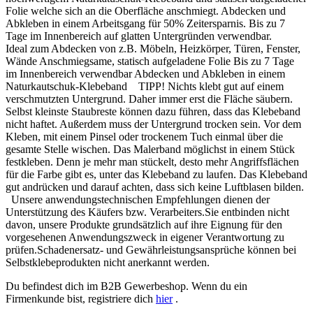
Folie welche sich an die Oberfläche anschmiegt. Abdecken und
Abkleben in einem Arbeitsgang für 50% Zeitersparnis. Bis zu 7
Tage im Innenbereich auf glatten Untergründen verwendbar.
Ideal zum Abdecken von z.B. Möbeln, Heizkörper, Türen, Fenster,
Wände Anschmiegsame, statisch aufgeladene Folie Bis zu 7 Tage
im Innenbereich verwendbar Abdecken und Abkleben in einem
Naturkautschuk-Klebeband TIPP! Nichts klebt gut auf einem
verschmutzten Untergrund. Daher immer erst die Fläche säubern.
Selbst kleinste Staubreste können dazu führen, dass das Klebeband
nicht haftet. Außerdem muss der Untergrund trocken sein. Vor dem
Kleben, mit einem Pinsel oder trockenem Tuch einmal über die
gesamte Stelle wischen. Das Malerband möglichst in einem Stück
festkleben. Denn je mehr man stückelt, desto mehr Angriffsflächen
für die Farbe gibt es, unter das Klebeband zu laufen. Das Klebeband
gut andrücken und darauf achten, dass sich keine Luftblasen bilden.
Unsere anwendungstechnischen Empfehlungen dienen der
Unterstützung des Käufers bzw. Verarbeiters.Sie entbinden nicht
davon, unsere Produkte grundsätzlich auf ihre Eignung für den
vorgesehenen Anwendungszweck in eigener Verantwortung zu
prüfen.Schadenersatz- und Gewährleistungsansprüche können bei
Selbstklebeprodukten nicht anerkannt werden.
Du befindest dich im B2B Gewerbeshop. Wenn du ein
Firmenkunde bist, registriere dich
hier
.