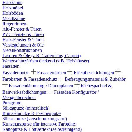
Holzzäune
Holzmöbel
Holzböden
Metallzäune
Regenrinnen
Alu-Fenster & Türen
PVC-Fenster & Türen
Holz-Fenster & Türen
Versiegelungen & Öle
Metallkonstruktionen
Lasuren & Öle (z.B. Gartenhaus, Carport)
Wetterschutzfarben deckend (z.B. Holzhäuser)
Fassaden
Fassadenputze
Fassadenfarben
Effektbeschichtungen
Farbkarten & Fassadenschutz
Befestigungsmaterial & Zubehör
Fassadendämmung / Dämmplatten
Klebespachtel &
Bauwerksabdichtungen
Fassaden Konfigurator /
Mengenberechner
Putzgrund
Silikatputze (mineralisch)
Buntsteinputze & Faschenputze
Silikonputze (verschmutzungsarm)
Kunstharzputze (für intensive Farbtöne)
Nanoputze & Lotuseffekt (selbstreinigend)