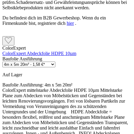
prüfen.Schadenersatz- und Gewährleistungsansprüche können bei
Selbstklebeprodukten nicht anerkannt werden.
Du befindest dich im B2B Gewerbeshop. Wenn du ein
Firmenkunde bist, registriere dich
hier
.
ColorExpert
ColorExpert Abdeckfolie HDPE 10µm
Baufolie Ausführung
Auf Lager
Baufolie Ausführung:
4m x 5m 20m²
ColorExpert mittelstarke Abdeckfolie HDPE 10µm Mittelstarke
Plane zum Abdecken von Möbelstücken und Gegenständen bei
leichten Renovierungsvorgängen. Frei von lösbaren Partikeln zur
Vermeidung von Verunreinigungen des zu schützenden
Untergrundes und der Umgebung HDPE Abdeckfolie =
besonders flexibel, reißfest und anschmiegsam Mittelstarke Plane
zum Abdecken von Möbelstücken und Gegenständen Transparent,
leicht zuschneidbar und leicht ausfaltbar Einfach und faltenfrei
auszulegen Innen,- und Außenbereich INFO! Abdeckplanen