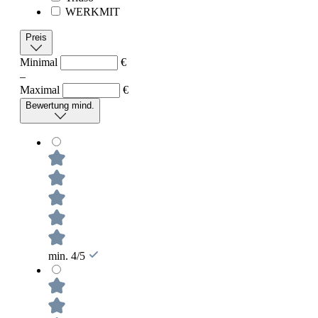
WERKMIT
Preis
Minimal
€
–
Maximal
€
Bewertung mind.
min. 4/5