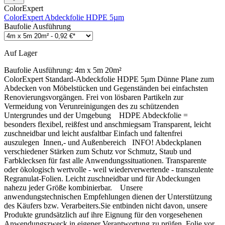
ColorExpert
ColorExpert Abdeckfolie HDPE 5µm
Baufolie Ausführung
Auf Lager
Baufolie Ausführung:
4m x 5m 20m²
ColorExpert Standard-Abdeckfolie HDPE 5µm Dünne Plane zum
Abdecken von Möbelstücken und Gegenständen bei einfachsten
Renovierungsvorgängen. Frei von lösbaren Partikeln zur
Vermeidung von Verunreinigungen des zu schützenden
Untergrundes und der Umgebung HDPE Abdeckfolie =
besonders flexibel, reißfest und anschmiegsam Transparent, leicht
zuschneidbar und leicht ausfaltbar Einfach und faltenfrei
auszulegen Innen,- und Außenbereich INFO! Abdeckplanen
verschiedener Stärken zum Schutz vor Schmutz, Staub und
Farbklecksen für fast alle Anwendungssituationen. Transparente
oder ökologisch wertvolle - weil wiederverwertende - transzulente
Regranulat-Folien. Leicht zuschneidbar und für Abdeckungen
nahezu jeder Größe kombinierbar. Unsere
anwendungstechnischen Empfehlungen dienen der Unterstützung
des Käufers bzw. Verarbeiters.Sie entbinden nicht davon, unsere
Produkte grundsätzlich auf ihre Eignung für den vorgesehenen
Anwendungszweck in eigener Verantwortung zu prüfen. Folie vor