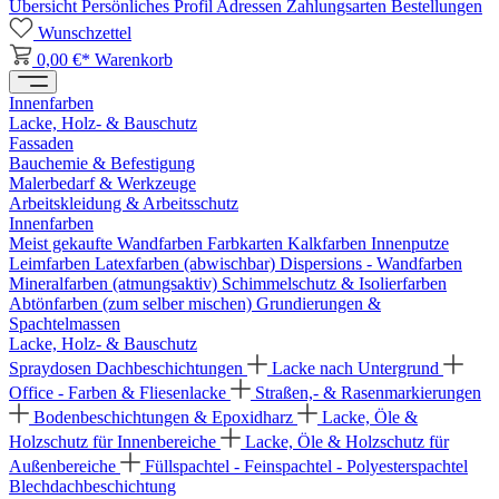
Übersicht
Persönliches Profil
Adressen
Zahlungsarten
Bestellungen
Wunschzettel
0,00 €*
Warenkorb
Innenfarben
Lacke, Holz- & Bauschutz
Fassaden
Bauchemie & Befestigung
Malerbedarf & Werkzeuge
Arbeitskleidung & Arbeitsschutz
Innenfarben
Meist gekaufte Wandfarben
Farbkarten
Kalkfarben
Innenputze
Leimfarben
Latexfarben (abwischbar)
Dispersions - Wandfarben
Mineralfarben (atmungsaktiv)
Schimmelschutz & Isolierfarben
Abtönfarben (zum selber mischen)
Grundierungen &
Spachtelmassen
Lacke, Holz- & Bauschutz
Spraydosen
Dachbeschichtungen
Lacke nach Untergrund
Office - Farben & Fliesenlacke
Straßen,- & Rasenmarkierungen
Bodenbeschichtungen & Epoxidharz
Lacke, Öle &
Holzschutz für Innenbereiche
Lacke, Öle & Holzschutz für
Außenbereiche
Füllspachtel - Feinspachtel - Polyesterspachtel
Blechdachbeschichtung