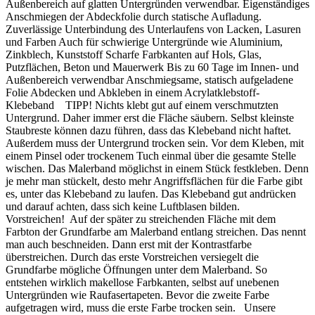
Außenbereich auf glatten Untergründen verwendbar. Eigenständiges
Anschmiegen der Abdeckfolie durch statische Aufladung.
Zuverlässige Unterbindung des Unterlaufens von Lacken, Lasuren
und Farben Auch für schwierige Untergründe wie Aluminium,
Zinkblech, Kunststoff Scharfe Farbkanten auf Hols, Glas,
Putzflächen, Beton und Mauerwerk Bis zu 60 Tage im Innen- und
Außenbereich verwendbar Anschmiegsame, statisch aufgeladene
Folie Abdecken und Abkleben in einem Acrylatklebstoff-
Klebeband TIPP! Nichts klebt gut auf einem verschmutzten
Untergrund. Daher immer erst die Fläche säubern. Selbst kleinste
Staubreste können dazu führen, dass das Klebeband nicht haftet.
Außerdem muss der Untergrund trocken sein. Vor dem Kleben, mit
einem Pinsel oder trockenem Tuch einmal über die gesamte Stelle
wischen. Das Malerband möglichst in einem Stück festkleben. Denn
je mehr man stückelt, desto mehr Angriffsflächen für die Farbe gibt
es, unter das Klebeband zu laufen. Das Klebeband gut andrücken
und darauf achten, dass sich keine Luftblasen bilden.
Vorstreichen! Auf der später zu streichenden Fläche mit dem
Farbton der Grundfarbe am Malerband entlang streichen. Das nennt
man auch beschneiden. Dann erst mit der Kontrastfarbe
überstreichen. Durch das erste Vorstreichen versiegelt die
Grundfarbe mögliche Öffnungen unter dem Malerband. So
entstehen wirklich makellose Farbkanten, selbst auf unebenen
Untergründen wie Raufasertapeten. Bevor die zweite Farbe
aufgetragen wird, muss die erste Farbe trocken sein. Unsere