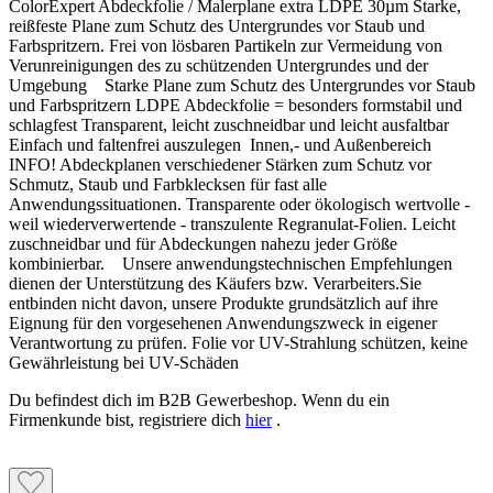
ColorExpert Abdeckfolie / Malerplane extra LDPE 30µm Starke,
reißfeste Plane zum Schutz des Untergrundes vor Staub und
Farbspritzern. Frei von lösbaren Partikeln zur Vermeidung von
Verunreinigungen des zu schützenden Untergrundes und der
Umgebung Starke Plane zum Schutz des Untergrundes vor Staub
und Farbspritzern LDPE Abdeckfolie = besonders formstabil und
schlagfest Transparent, leicht zuschneidbar und leicht ausfaltbar
Einfach und faltenfrei auszulegen Innen,- und Außenbereich
INFO! Abdeckplanen verschiedener Stärken zum Schutz vor
Schmutz, Staub und Farbklecksen für fast alle
Anwendungssituationen. Transparente oder ökologisch wertvolle -
weil wiederverwertende - transzulente Regranulat-Folien. Leicht
zuschneidbar und für Abdeckungen nahezu jeder Größe
kombinierbar. Unsere anwendungstechnischen Empfehlungen
dienen der Unterstützung des Käufers bzw. Verarbeiters.Sie
entbinden nicht davon, unsere Produkte grundsätzlich auf ihre
Eignung für den vorgesehenen Anwendungszweck in eigener
Verantwortung zu prüfen. Folie vor UV-Strahlung schützen, keine
Gewährleistung bei UV-Schäden
Du befindest dich im B2B Gewerbeshop. Wenn du ein
Firmenkunde bist, registriere dich
hier
.