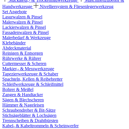
Stuckateur,- & Trockenbauwerkzeuge
Maschinenzubehör &
Handwerkzeuge
Nivelliersystem & Fliesenlegerwerkzeug
Set Angebote
Lasurwalzen & Pinsel
Malerwalzen & Pinsel
Lackierwalzen & Pinsel
Fassadenwalzen & Pinsel
Malerbedarf & Werkzeuge
Klebebänder
Abdeckmaterial
Reinigen & Entsorgen
Rührwerke & Rührer
Cuttermesser & Scheren
Markier,- & Messwerkzeuge
Tapezierwerkzeuge & Schaber
Spachteln, Kellen & Reibebretter
Schleifwerkzeuge & Schleifmittel
Bohrer & Meißel
Zangen & Handtacker
Sägen & Blechscheren
Hämmer & Nageleisen
Schraubendreher & Bit-Sätze
Stichsägeblätter & Lochsägen
Trennscheiben & Drahtbürsten
Kabel- & Kabeltrommeln & Scheinwerfer