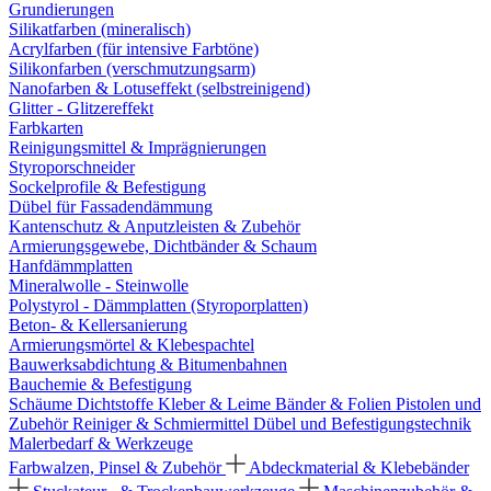
Grundierungen
Silikatfarben (mineralisch)
Acrylfarben (für intensive Farbtöne)
Silikonfarben (verschmutzungsarm)
Nanofarben & Lotuseffekt (selbstreinigend)
Glitter - Glitzereffekt
Farbkarten
Reinigungsmittel & Imprägnierungen
Styroporschneider
Sockelprofile & Befestigung
Dübel für Fassadendämmung
Kantenschutz & Anputzleisten & Zubehör
Armierungsgewebe, Dichtbänder & Schaum
Hanfdämmplatten
Mineralwolle - Steinwolle
Polystyrol - Dämmplatten (Styroporplatten)
Beton- & Kellersanierung
Armierungsmörtel & Klebespachtel
Bauwerksabdichtung & Bitumenbahnen
Bauchemie & Befestigung
Schäume
Dichtstoffe
Kleber & Leime
Bänder & Folien
Pistolen und
Zubehör
Reiniger & Schmiermittel
Dübel und Befestigungstechnik
Malerbedarf & Werkzeuge
Farbwalzen, Pinsel & Zubehör
Abdeckmaterial & Klebebänder