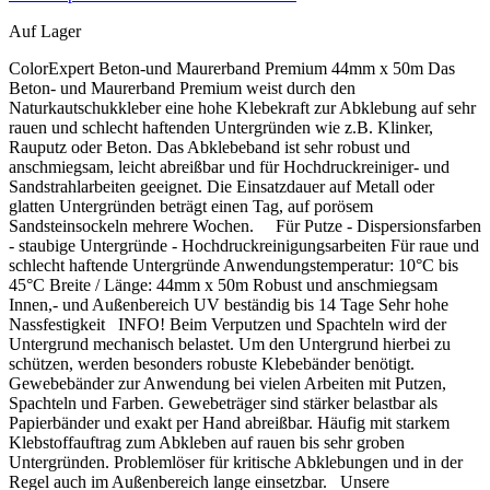
Auf Lager
ColorExpert Beton-und Maurerband Premium 44mm x 50m Das
Beton- und Maurerband Premium weist durch den
Naturkautschukkleber eine hohe Klebekraft zur Abklebung auf sehr
rauen und schlecht haftenden Untergründen wie z.B. Klinker,
Rauputz oder Beton. Das Abklebeband ist sehr robust und
anschmiegsam, leicht abreißbar und für Hochdruckreiniger- und
Sandstrahlarbeiten geeignet. Die Einsatzdauer auf Metall oder
glatten Untergründen beträgt einen Tag, auf porösem
Sandsteinsockeln mehrere Wochen. Für Putze - Dispersionsfarben
- staubige Untergründe - Hochdruckreinigungsarbeiten Für raue und
schlecht haftende Untergründe Anwendungstemperatur: 10°C bis
45°C Breite / Länge: 44mm x 50m Robust und anschmiegsam
Innen,- und Außenbereich UV beständig bis 14 Tage Sehr hohe
Nassfestigkeit INFO! Beim Verputzen und Spachteln wird der
Untergrund mechanisch belastet. Um den Untergrund hierbei zu
schützen, werden besonders robuste Klebebänder benötigt.
Gewebebänder zur Anwendung bei vielen Arbeiten mit Putzen,
Spachteln und Farben. Gewebeträger sind stärker belastbar als
Papierbänder und exakt per Hand abreißbar. Häufig mit starkem
Klebstoffauftrag zum Abkleben auf rauen bis sehr groben
Untergründen. Problemlöser für kritische Abklebungen und in der
Regel auch im Außenbereich lange einsetzbar. Unsere