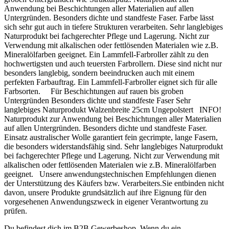
Anwendung bei Beschichtungen aller Materialien auf allen
Untergründen. Besonders dichte und standfeste Faser. Farbe lässt
sich sehr gut auch in tiefere Strukturen verarbeiten. Sehr langlebiges
Naturprodukt bei fachgerechter Pflege und Lagerung. Nicht zur
Verwendung mit alkalischen oder fettlösenden Materialen wie z.B.
Mineralölfarben geeignet. Ein Lammfell-Farbroller zählt zu den
hochwertigsten und auch teuersten Farbrollern. Diese sind nicht nur
besonders langlebig, sondern beeindrucken auch mit einem
perfekten Farbauftrag. Ein Lammfell-Farbroller eignet sich für alle
Farbsorten. Für Beschichtungen auf rauen bis groben
Untergründen Besonders dichte und standfeste Faser Sehr
langlebiges Naturprodukt Walzenbreite 25cm Ungepolstert INFO!
Naturprodukt zur Anwendung bei Beschichtungen aller Materialien
auf allen Untergründen. Besonders dichte und standfeste Faser.
Einsatz australischer Wolle garantiert fein gecrimpte, lange Fasern,
die besonders widerstandsfähig sind. Sehr langlebiges Naturprodukt
bei fachgerechter Pflege und Lagerung. Nicht zur Verwendung mit
alkalischen oder fettlösenden Materialen wie z.B. Mineralölfarben
geeignet. Unsere anwendungstechnischen Empfehlungen dienen
der Unterstützung des Käufers bzw. Verarbeiters.Sie entbinden nicht
davon, unsere Produkte grundsätzlich auf ihre Eignung für den
vorgesehenen Anwendungszweck in eigener Verantwortung zu
prüfen.
Du befindest dich im B2B Gewerbeshop. Wenn du ein