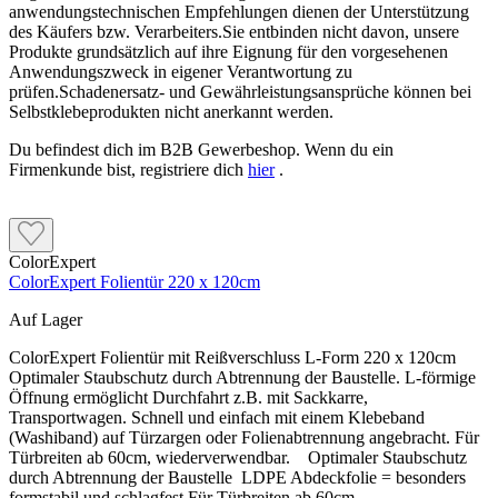
anwendungstechnischen Empfehlungen dienen der Unterstützung
des Käufers bzw. Verarbeiters.Sie entbinden nicht davon, unsere
Produkte grundsätzlich auf ihre Eignung für den vorgesehenen
Anwendungszweck in eigener Verantwortung zu
prüfen.Schadenersatz- und Gewährleistungsansprüche können bei
Selbstklebeprodukten nicht anerkannt werden.
Du befindest dich im B2B Gewerbeshop. Wenn du ein
Firmenkunde bist, registriere dich
hier
.
ColorExpert
ColorExpert Folientür 220 x 120cm
Auf Lager
ColorExpert Folientür mit Reißverschluss L-Form 220 x 120cm
Optimaler Staubschutz durch Abtrennung der Baustelle. L-förmige
Öffnung ermöglicht Durchfahrt z.B. mit Sackkarre,
Transportwagen. Schnell und einfach mit einem Klebeband
(Washiband) auf Türzargen oder Folienabtrennung angebracht. Für
Türbreiten ab 60cm, wiederverwendbar. Optimaler Staubschutz
durch Abtrennung der Baustelle LDPE Abdeckfolie = besonders
formstabil und schlagfest Für Türbreiten ab 60cm