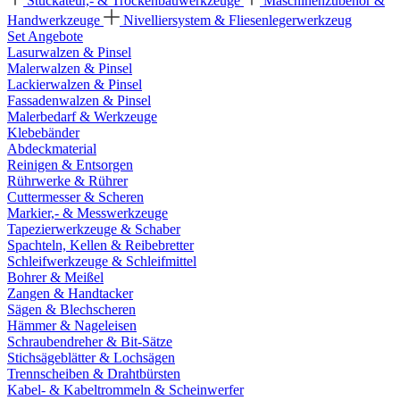
Stuckateur,- & Trockenbauwerkzeuge
Maschinenzubehör &
Handwerkzeuge
Nivelliersystem & Fliesenlegerwerkzeug
Set Angebote
Lasurwalzen & Pinsel
Malerwalzen & Pinsel
Lackierwalzen & Pinsel
Fassadenwalzen & Pinsel
Malerbedarf & Werkzeuge
Klebebänder
Abdeckmaterial
Reinigen & Entsorgen
Rührwerke & Rührer
Cuttermesser & Scheren
Markier,- & Messwerkzeuge
Tapezierwerkzeuge & Schaber
Spachteln, Kellen & Reibebretter
Schleifwerkzeuge & Schleifmittel
Bohrer & Meißel
Zangen & Handtacker
Sägen & Blechscheren
Hämmer & Nageleisen
Schraubendreher & Bit-Sätze
Stichsägeblätter & Lochsägen
Trennscheiben & Drahtbürsten
Kabel- & Kabeltrommeln & Scheinwerfer