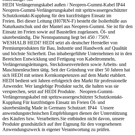
HEDI Verlängerungskabel außen / Neopren-Gummi-Kabel IP44
Neopren-Gummi-Verlängerungskabel mit spritzwassergeschützter
Schutzkontakt-Kupplung für den kurzfristigen Einsatz im
Freien. Bei dieser Leitung (H07RN-F) besteht die Isolierhülle aus
Naturkautschuk und der Mantel aus Neopren-Gummi. Sie ist für den
Einsatz im Freien sowie auf Baustellen zugelassen. Öl- und
säurebeständig. Die Nennspannung liegt bei 450 / 750V.
WESHALB HEDI? HEDI setzt als deutscher Hersteller von
Premiumprodukten für Bau, Industrie und Handwerk auf Qualität
und höchste Sicherheit. Das inhabergeführte Unternehmen ist in den
Bereichen Entwicklung und Fertigung von Kabeltrommeln,
Verlängerungsleitungen, Steckdosenverteilern sowie Arbeits- und
Maschinenleuchten tätig. Seit der Gründung vor über 50 Jahren hat
sich HEDI mit seinen Kernkompetenzen auf dem Markt etabliert.
HEDI bedient seit Jahren erfolgreich den Markt für professionelle
Anwender. Wer langlebige Produkte sucht, die halten was sie
versprechen, setzt auf HEDI Produkte. Neopren-Gummi-
Verlängerungskabel mit spritzwassergeschützter Schutzkontakt-
Kupplung Für kurzfristigen Einsatz im Freien Öl- und
säurebeständig Made in Germany Schutzart: IP44 Unsere
anwendungstechnischen Empfehlungen dienen der Unterstützung
des Käufers bzw. Verarbeiters.Sie entbinden nicht davon, unsere
Produkte grundsätzlich auf ihre Eignung für den vorgesehenen
Anwendungszweck in eigener Verantwortung zu prüfen.