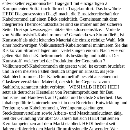
entwickelter ergonomischer Tragegriff mit einzigartigen 2-
Komponenten Soft-Touch für mehr Tragekomfort. Das bewährte
HEDI Diagnosesystem DiagS macht die Einsatzbereitschaft der
Kabeltrommel auf einen Blick ersichtlich. Gemeinsam mit dem
integrierten Thermoschutzschalter sind sie immer auf der sicheren
Seite. Drei spritzwassergeschützte Steckdoseneinsätze. Vorteile
von Vollkunststoff-Kabeltrommeln? Gerade da wo Strom fließt, ist
Kunststoff als nicht leitendes Material die einzig richtige Wahl. Mit
einer hochwertigen Vollkunststoff-Kabeltrommel minimieren Sie das
Risiko von Stromschlägen und -verletzungen enorm. Nach wie vor
gelten Stahlblech-Kabeltrommeln als beständig und haltbar. Der
Kunststoff, welcher bei der Produktion der Generation 7
Vollkunststoff-Kabeltrommeln eingesetzt wird, ist extrem bruchfest
und in den meisten Fällen deutlich länger im Einsatz, als jede
Stahlblechtrommel. Der Kabeltrommelfuß besteht aus einem mit
Glasfaser verstärkten Material, der sich, im Gegensatz zum
Stahlrohr, garantiert nicht verbiegt. WESHALB HEDI? HEDI
setzt als deutscher Hersteller von Premiumprodukten für Bau,
Industrie und Handwerk auf Qualität und höchste Sicherheit. Das
inhabergeführte Unternehmen ist in den Bereichen Entwicklung und
Fertigung von Kabeltrommeln, Verlängerungsleitungen,
Steckdosenverteilern sowie Arbeits- und Maschinenleuchten tätig.
Seit der Gründung vor über 50 Jahren hat sich HEDI mit seinen
Kernkompetenzen auf dem Markt etabliert. HEDI bedient seit
Jahren erfolgreich den Markt für professionelle Anwender. Wer