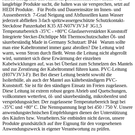
langlebige Produkte sucht, die halten was sie versprechen, setzt auf
HEDI Produkte. Für Profis und Dauereinsätze im Innen- und
Aussenbereich 7-Grad Neigung und Abflussrillen kann Wasser
jederzeit abfließen 3-fach spritzwassergeschützte Schutzkontakt-
Steckdose Panzerkabel K35 AT-N07V3V3-F 3G1,5
Temperaturbereich -35°C - +80°C Glasfaserverstärkter Kunststoff
Integrierte Stecker-Dichtlippe Mit Thermoschutzschalter Öl- und
säurebeständig Made in Germany Schutzart: IP44 Warum sollte
man eine Kabeltrommel immer ganz abrollen? Die Leitung wird
warm, wenn Strom durch fließt. Wenn die Leitung nicht abgerollt
wird, summiert sich diese Erwärmung der einzelnen
Kabelwicklungen auf, was bei Überlast zum Schmelzen des Mantels
und zur Zerstörung der Kabeltrommel führen kann. PVC-Leitung
(H07V3V3-F): Bei Bei dieser Leitung besteht sowohl die
Isolierhülle, als auch der Mantel aus kältebeständigem PVC-
Kunststoff. Sie ist für den ständigen Einsatz im Freien zugelassen.
Diese Leitung ist extrem robust gegen Abrieb und Quetschungen,
vollkommen wetterfest, öl- und säurebeständig, mikrobenfest und
versprödungssicher. Der zugelassene Temperaturbereich liegt bei
-35°C und +80° C. Die Nennspannung liegt bei 450 / 750 V. Unsere
anwendungstechnischen Empfehlungen dienen der Unterstützung
des Käufers bzw. Verarbeiters.Sie entbinden nicht davon, unsere
Produkte grundsätzlich auf ihre Eignung für den vorgesehenen
Anwendungszweck in eigener Verantwortung zu prüfen.