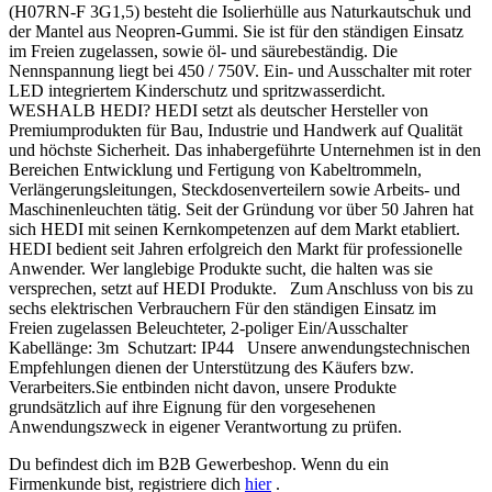
(H07RN-F 3G1,5) besteht die Isolierhülle aus Naturkautschuk und
der Mantel aus Neopren-Gummi. Sie ist für den ständigen Einsatz
im Freien zugelassen, sowie öl- und säurebeständig. Die
Nennspannung liegt bei 450 / 750V. Ein- und Ausschalter mit roter
LED integriertem Kinderschutz und spritzwasserdicht.
WESHALB HEDI? HEDI setzt als deutscher Hersteller von
Premiumprodukten für Bau, Industrie und Handwerk auf Qualität
und höchste Sicherheit. Das inhabergeführte Unternehmen ist in den
Bereichen Entwicklung und Fertigung von Kabeltrommeln,
Verlängerungsleitungen, Steckdosenverteilern sowie Arbeits- und
Maschinenleuchten tätig. Seit der Gründung vor über 50 Jahren hat
sich HEDI mit seinen Kernkompetenzen auf dem Markt etabliert.
HEDI bedient seit Jahren erfolgreich den Markt für professionelle
Anwender. Wer langlebige Produkte sucht, die halten was sie
versprechen, setzt auf HEDI Produkte. Zum Anschluss von bis zu
sechs elektrischen Verbrauchern Für den ständigen Einsatz im
Freien zugelassen Beleuchteter, 2-poliger Ein/Ausschalter
Kabellänge: 3m Schutzart: IP44 Unsere anwendungstechnischen
Empfehlungen dienen der Unterstützung des Käufers bzw.
Verarbeiters.Sie entbinden nicht davon, unsere Produkte
grundsätzlich auf ihre Eignung für den vorgesehenen
Anwendungszweck in eigener Verantwortung zu prüfen.
Du befindest dich im B2B Gewerbeshop. Wenn du ein
Firmenkunde bist, registriere dich
hier
.