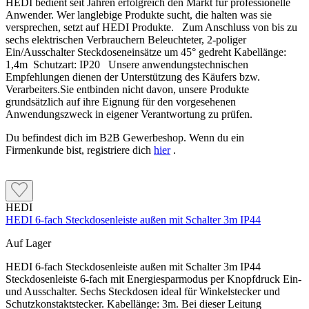
HEDI bedient seit Jahren erfolgreich den Markt für professionelle
Anwender. Wer langlebige Produkte sucht, die halten was sie
versprechen, setzt auf HEDI Produkte. Zum Anschluss von bis zu
sechs elektrischen Verbrauchern Beleuchteter, 2-poliger
Ein/Ausschalter Steckdoseneinsätze um 45° gedreht Kabellänge:
1,4m Schutzart: IP20 Unsere anwendungstechnischen
Empfehlungen dienen der Unterstützung des Käufers bzw.
Verarbeiters.Sie entbinden nicht davon, unsere Produkte
grundsätzlich auf ihre Eignung für den vorgesehenen
Anwendungszweck in eigener Verantwortung zu prüfen.
Du befindest dich im B2B Gewerbeshop. Wenn du ein
Firmenkunde bist, registriere dich
hier
.
HEDI
HEDI 6-fach Steckdosenleiste außen mit Schalter 3m IP44
Auf Lager
HEDI 6-fach Steckdosenleiste außen mit Schalter 3m IP44
Steckdosenleiste 6-fach mit Energiesparmodus per Knopfdruck Ein-
und Ausschalter. Sechs Steckdosen ideal für Winkelstecker und
Schutzkonstaktstecker. Kabellänge: 3m. Bei dieser Leitung