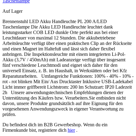
Taschenlampe
Auf Lager
Brennenstuhl LED Akku Handleuchte PL 200 A/LED
Taschenlampe Die Akku LED Handleuchte leuchtet dank
leistungsstarker COB LED dunkle Orte perfekt aus bei einer
Leuchtdauer von maximal 12 Stunden. Die akkubetriebene
Arbeitsleuchte verfügt über einen praktischen Clip an der Rückseite
und einen Magnet im Haltefuß und lässt sich daher flexibel
anbringen. Die Inspektionsleuchte mit einem integrierten Li-Pol-
Akku (3,7V / 450mAh) mit Ladeanzeige verfügt über insgesamt
fünf verschiedene Leuchtmodi und eignet sich daher für den
universell Einsatz, z. B. im Haushalt, in Werkstätten oder bei Kfz
Reparaturarbeiten. Umfangreiche Funktionen: 100% - 40% - 10% -
rot - rot blinken Mit Ein/ Aus Drucktaster Inklusive USB-Ladekabel
Licht immer griffbereit Lichtstrom: 200 lm Schutzart: IP20 Ladezeit
2h Unsere anwendungstechnischen Empfehlungen dienen der
Unterstützung des Käufers bzw. Verarbeiters.Sie entbinden nicht
davon, unsere Produkte grundsätzlich auf ihre Eignung für den
vorgesehenen Anwendungszweck in eigener Verantwortung zu
prüfen.
Du befindest dich im B2B Gewerbeshop. Wenn du ein
Firmenkunde bist, registriere dich
hier
.