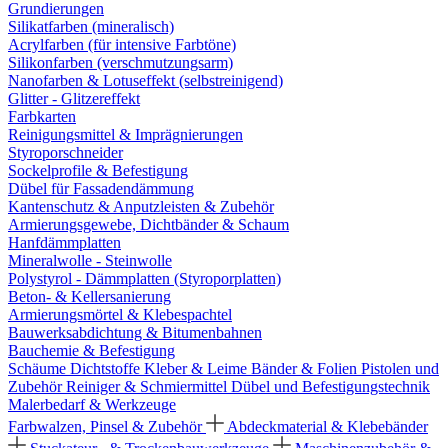
Grundierungen
Silikatfarben (mineralisch)
Acrylfarben (für intensive Farbtöne)
Silikonfarben (verschmutzungsarm)
Nanofarben & Lotuseffekt (selbstreinigend)
Glitter - Glitzereffekt
Farbkarten
Reinigungsmittel & Imprägnierungen
Styroporschneider
Sockelprofile & Befestigung
Dübel für Fassadendämmung
Kantenschutz & Anputzleisten & Zubehör
Armierungsgewebe, Dichtbänder & Schaum
Hanfdämmplatten
Mineralwolle - Steinwolle
Polystyrol - Dämmplatten (Styroporplatten)
Beton- & Kellersanierung
Armierungsmörtel & Klebespachtel
Bauwerksabdichtung & Bitumenbahnen
Bauchemie & Befestigung
Schäume
Dichtstoffe
Kleber & Leime
Bänder & Folien
Pistolen und
Zubehör
Reiniger & Schmiermittel
Dübel und Befestigungstechnik
Malerbedarf & Werkzeuge
Farbwalzen, Pinsel & Zubehör
Abdeckmaterial & Klebebänder