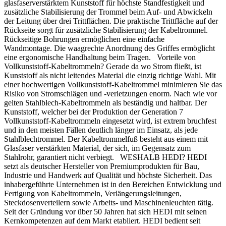
glasfaserverstärktem Kunststoff für höchste Standfestigkeit und
zusätzliche Stabilisierung der Trommel beim Auf- und Abwickeln
der Leitung über drei Trittflächen. Die praktische Trittfläche auf der
Rückseite sorgt für zusätzliche Stabilisierung der Kabeltrommel.
Rückseitige Bohrungen ermöglichen eine einfache
Wandmontage. Die waagrechte Anordnung des Griffes ermöglicht
eine ergonomische Handhaltung beim Tragen. Vorteile von
Vollkunststoff-Kabeltrommeln? Gerade da wo Strom fließt, ist
Kunststoff als nicht leitendes Material die einzig richtige Wahl. Mit
einer hochwertigen Vollkunststoff-Kabeltrommel minimieren Sie das
Risiko von Stromschlägen und -verletzungen enorm. Nach wie vor
gelten Stahlblech-Kabeltrommeln als beständig und haltbar. Der
Kunststoff, welcher bei der Produktion der Generation 7
Vollkunststoff-Kabeltrommeln eingesetzt wird, ist extrem bruchfest
und in den meisten Fällen deutlich länger im Einsatz, als jede
Stahlblechtrommel. Der Kabeltrommelfuß besteht aus einem mit
Glasfaser verstärkten Material, der sich, im Gegensatz zum
Stahlrohr, garantiert nicht verbiegt. WESHALB HEDI? HEDI
setzt als deutscher Hersteller von Premiumprodukten für Bau,
Industrie und Handwerk auf Qualität und höchste Sicherheit. Das
inhabergeführte Unternehmen ist in den Bereichen Entwicklung und
Fertigung von Kabeltrommeln, Verlängerungsleitungen,
Steckdosenverteilern sowie Arbeits- und Maschinenleuchten tätig.
Seit der Gründung vor über 50 Jahren hat sich HEDI mit seinen
Kernkompetenzen auf dem Markt etabliert. HEDI bedient seit