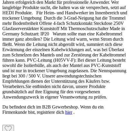
Jahren erfolgreich den Markt für professionelle Anwender. Wer
langlebige Produkte sucht, die halten was sie versprechen, setzt auf
HEDI Produkte. Für Heim- und Handwerker im Innenbereich und
trockener Umgebung Durch die 3-Grad-Neigung hat die Trommel
mehr Bodenfreiheit Offene 4-fach Schutzkontakt Steckdose 250V
Glasfaserverstärkter Kunststoff Mit Thermoschutzschalter Made in
Germany Schutzart: IP20 Warum sollte man eine Kabeltrommel
immer ganz abrollen? Die Leitung wird warm, wenn Strom durch
fließt. Wenn die Leitung nicht abgerollt wird, summiert sich diese
Erwärmung der einzelnen Kabelwicklungen auf, was bei Überlast
zum Schmelzen des Mantels und zur Zerstörung der Kabeltrommel
führen kann. PVC-Leitung (H05VV-F): Bei dieser Leitung besteht
sowohl die Isolierhülle, als auch der Mantel aus PVC-Kunststoff
und ist nur in trockener Umgebung zugelassen. Die Nennspannung
liegt bei 300 / 500 V. Unsere anwendungstechnischen
Empfehlungen dienen der Unterstützung des Käufers bzw.
Verarbeiters.Sie entbinden nicht davon, unsere Produkte
grundsätzlich auf ihre Eignung für den vorgesehenen
Anwendungszweck in eigener Verantwortung zu prüfen.
Du befindest dich im B2B Gewerbeshop. Wenn du ein
Firmenkunde bist, registriere dich
hier
.