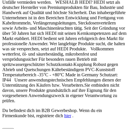
Unfälle vermieden werden. WESHALB HEDI? HEDI setzt als
deutscher Hersteller von Premiumprodukten für Bau, Industrie und
Handwerk auf Qualität und höchste Sicherheit. Das inhabergeführte
Unternehmen ist in den Bereichen Entwicklung und Fertigung von
Kabeltrommeln, Verlängerungsleitungen, Steckdosenverteilern
sowie Arbeits- und Maschinenleuchten tätig. Seit der Gründung vor
über 50 Jahren hat sich HEDI mit seinen Kernkompetenzen auf dem
Markt etabliert. HEDI bedient seit Jahren erfolgreich den Markt für
professionelle Anwender. Wer langlebige Produkte sucht, die halten
was sie versprechen, setzt auf HEDI Produkte. Vollkommen
wetterfest, öl- und säurebeständig, mikrobenfest und
versprödungssicher Für besonders rauen Betrieb mit
spritzwassergeschützter Schutzkontakt-Kupplung Robust gegen
Abrieb und Quetschungen Kältebeständigem PVC-Kunststoff
Temperaturbereich -35°C - +80°C Made in Germany Schutzart:
IP44 Unsere anwendungstechnischen Empfehlungen dienen der
Unterstützung des Käufers bzw. Verarbeiters.Sie entbinden nicht
davon, unsere Produkte grundsätzlich auf ihre Eignung für den
vorgesehenen Anwendungszweck in eigener Verantwortung zu
prüfen.
Du befindest dich im B2B Gewerbeshop. Wenn du ein
Firmenkunde bist, registriere dich
hier
.