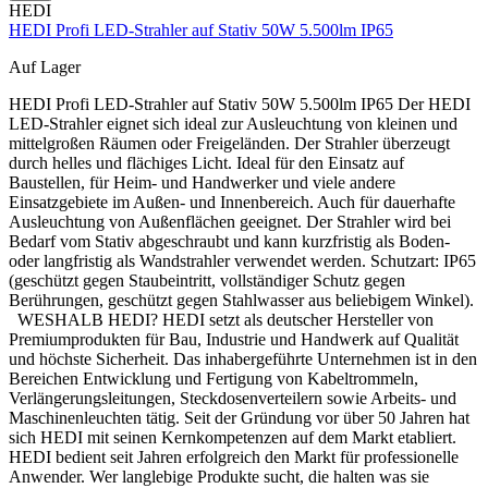
HEDI
HEDI Profi LED-Strahler auf Stativ 50W 5.500lm IP65
Auf Lager
HEDI Profi LED-Strahler auf Stativ 50W 5.500lm IP65 Der HEDI
LED-Strahler eignet sich ideal zur Ausleuchtung von kleinen und
mittelgroßen Räumen oder Freigeländen. Der Strahler überzeugt
durch helles und flächiges Licht. Ideal für den Einsatz auf
Baustellen, für Heim- und Handwerker und viele andere
Einsatzgebiete im Außen- und Innenbereich. Auch für dauerhafte
Ausleuchtung von Außenflächen geeignet. Der Strahler wird bei
Bedarf vom Stativ abgeschraubt und kann kurzfristig als Boden-
oder langfristig als Wandstrahler verwendet werden. Schutzart: IP65
(geschützt gegen Staubeintritt, vollständiger Schutz gegen
Berührungen, geschützt gegen Stahlwasser aus beliebigem Winkel).
WESHALB HEDI? HEDI setzt als deutscher Hersteller von
Premiumprodukten für Bau, Industrie und Handwerk auf Qualität
und höchste Sicherheit. Das inhabergeführte Unternehmen ist in den
Bereichen Entwicklung und Fertigung von Kabeltrommeln,
Verlängerungsleitungen, Steckdosenverteilern sowie Arbeits- und
Maschinenleuchten tätig. Seit der Gründung vor über 50 Jahren hat
sich HEDI mit seinen Kernkompetenzen auf dem Markt etabliert.
HEDI bedient seit Jahren erfolgreich den Markt für professionelle
Anwender. Wer langlebige Produkte sucht, die halten was sie