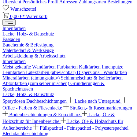
Übersicht
Persönliches Profil
Adressen
Zahlungsarten
Bestellungen
Wunschzettel
0,00 €*
Warenkorb
Innenfarben
Lacke, Holz- & Bauschutz
Fassaden
Bauchemie & Befestigung
Malerbedarf & Werkzeuge
Arbeitskleidung & Arbeitsschutz
Innenfarben
Meist gekaufte Wandfarben
Farbkarten
Kalkfarben
Innenputze
Leimfarben
Latexfarben (abwischbar)
Dispersions - Wandfarben
Mineralfarben (atmungsaktiv)
Schimmelschutz & Isolierfarben
Abtönfarben (zum selber mischen)
Grundierungen &
Spachtelmassen
Lacke, Holz- & Bauschutz
Spraydosen
Dachbeschichtungen
Lacke nach Untergrund
Office - Farben & Fliesenlacke
Straßen,- & Rasenmarkierungen
Bodenbeschichtungen & Epoxidharz
Lacke, Öle &
Holzschutz für Innenbereiche
Lacke, Öle & Holzschutz für
Außenbereiche
Füllspachtel - Feinspachtel - Polyesterspachtel
Blechdachbeschichtung