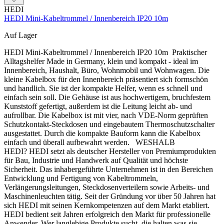
HEDI
HEDI Mini-Kabeltrommel / Innenbereich IP20 10m
Auf Lager
HEDI Mini-Kabeltrommel / Innenbereich IP20 10m Praktischer
Alltagshelfer Made in Germany, klein und kompakt - ideal im
Innenbereich, Haushalt, Büro, Wohnmobil und Wohnwagen. Die
kleine Kabelbox für den Innenbereich präsentiert sich formschön
und handlich. Sie ist der kompakte Helfer, wenn es schnell und
einfach sein soll. Die Gehäuse ist aus hochwertigem, bruchfestem
Kunststoff gefertigt, außerdem ist die Leitung leicht ab- und
aufrollbar. Die Kabelbox ist mit vier, nach VDE-Norm geprüften
Schutzkontakt-Steckdosen und eingebautem Thermoschutzschalter
ausgestattet. Durch die kompakte Bauform kann die Kabelbox
einfach und überall aufbewahrt werden. WESHALB
HEDI? HEDI setzt als deutscher Hersteller von Premiumprodukten
für Bau, Industrie und Handwerk auf Qualität und höchste
Sicherheit. Das inhabergeführte Unternehmen ist in den Bereichen
Entwicklung und Fertigung von Kabeltrommeln,
Verlängerungsleitungen, Steckdosenverteilern sowie Arbeits- und
Maschinenleuchten tätig. Seit der Gründung vor über 50 Jahren hat
sich HEDI mit seinen Kernkompetenzen auf dem Markt etabliert.
HEDI bedient seit Jahren erfolgreich den Markt für professionelle
Anwender. Wer langlebige Produkte sucht, die halten was sie