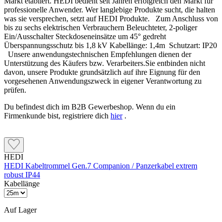
Markt etabliert. HEDI bedient seit Jahren erfolgreich den Markt für
professionelle Anwender. Wer langlebige Produkte sucht, die halten
was sie versprechen, setzt auf HEDI Produkte. Zum Anschluss von
bis zu sechs elektrischen Verbrauchern Beleuchteter, 2-poliger
Ein/Ausschalter Steckdoseneinsätze um 45° gedreht
Überspannungsschutz bis 1,8 kV Kabellänge: 1,4m Schutzart: IP20
Unsere anwendungstechnischen Empfehlungen dienen der
Unterstützung des Käufers bzw. Verarbeiters.Sie entbinden nicht
davon, unsere Produkte grundsätzlich auf ihre Eignung für den
vorgesehenen Anwendungszweck in eigener Verantwortung zu
prüfen.
Du befindest dich im B2B Gewerbeshop. Wenn du ein
Firmenkunde bist, registriere dich
hier
.
HEDI
HEDI Kabeltrommel Gen.7 Companion / Panzerkabel extrem
robust IP44
Kabellänge
Auf Lager