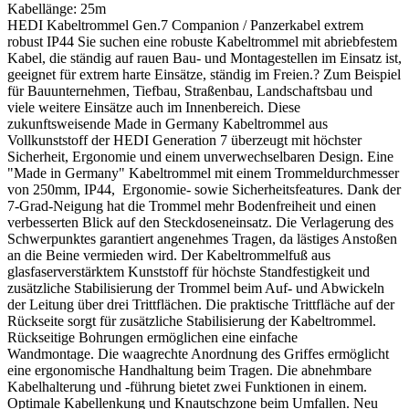
Kabellänge:
25m
HEDI Kabeltrommel Gen.7 Companion / Panzerkabel extrem
robust IP44 Sie suchen eine robuste Kabeltrommel mit abriebfestem
Kabel, die ständig auf rauen Bau- und Montagestellen im Einsatz ist,
geeignet für extrem harte Einsätze, ständig im Freien.? Zum Beispiel
für Bauunternehmen, Tiefbau, Straßenbau, Landschaftsbau und
viele weitere Einsätze auch im Innenbereich. Diese
zukunftsweisende Made in Germany Kabeltrommel aus
Vollkunststoff der HEDI Generation 7 überzeugt mit höchster
Sicherheit, Ergonomie und einem unverwechselbaren Design. Eine
"Made in Germany" Kabeltrommel mit einem Trommeldurchmesser
von 250mm, IP44, Ergonomie- sowie Sicherheitsfeatures. Dank der
7-Grad-Neigung hat die Trommel mehr Bodenfreiheit und einen
verbesserten Blick auf den Steckdoseneinsatz. Die Verlagerung des
Schwerpunktes garantiert angenehmes Tragen, da lästiges Anstoßen
an die Beine vermieden wird. Der Kabeltrommelfuß aus
glasfaserverstärktem Kunststoff für höchste Standfestigkeit und
zusätzliche Stabilisierung der Trommel beim Auf- und Abwickeln
der Leitung über drei Trittflächen. Die praktische Trittfläche auf der
Rückseite sorgt für zusätzliche Stabilisierung der Kabeltrommel.
Rückseitige Bohrungen ermöglichen eine einfache
Wandmontage. Die waagrechte Anordnung des Griffes ermöglicht
eine ergonomische Handhaltung beim Tragen. Die abnehmbare
Kabelhalterung und -führung bietet zwei Funktionen in einem.
Optimale Kabellenkung und Knautschzone beim Umfallen. Neu