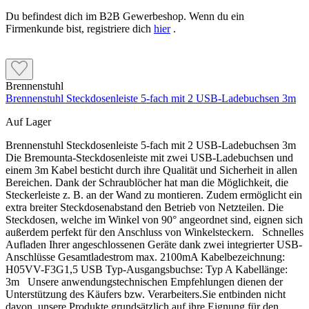
Du befindest dich im B2B Gewerbeshop. Wenn du ein
Firmenkunde bist, registriere dich
hier
.
Brennenstuhl
Brennenstuhl Steckdosenleiste 5-fach mit 2 USB-Ladebuchsen 3m
Auf Lager
Brennenstuhl Steckdosenleiste 5-fach mit 2 USB-Ladebuchsen 3m
Die Bremounta-Steckdosenleiste mit zwei USB-Ladebuchsen und
einem 3m Kabel besticht durch ihre Qualität und Sicherheit in allen
Bereichen. Dank der Schraublöcher hat man die Möglichkeit, die
Steckerleiste z. B. an der Wand zu montieren. Zudem ermöglicht ein
extra breiter Steckdosenabstand den Betrieb von Netzteilen. Die
Steckdosen, welche im Winkel von 90° angeordnet sind, eignen sich
außerdem perfekt für den Anschluss von Winkelsteckern. Schnelles
Aufladen Ihrer angeschlossenen Geräte dank zwei integrierter USB-
Anschlüsse Gesamtladestrom max. 2100mA Kabelbezeichnung:
H05VV-F3G1,5 USB Typ-Ausgangsbuchse: Typ A Kabellänge:
3m Unsere anwendungstechnischen Empfehlungen dienen der
Unterstützung des Käufers bzw. Verarbeiters.Sie entbinden nicht
davon, unsere Produkte grundsätzlich auf ihre Eignung für den