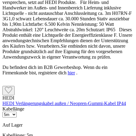
versprechen, setzt auf HEDI Produkte. Für Heim- und
Handwerker im Außen- und Innenbereich Lieferung inklusive
Lichtquelle - nicht austauschbar Anschlussleitung ca. 3m H07RN-F
3G1,0 schwarz Lebensdauer ca. 30.000 Stunden Stativ ausziehbar
bis 1,90m Lichtfarbe: 6.500 Kelvin Nennleistung: 50 Watt
Abstrahlwinkel: 120° Leuchtweite ca. 20m Schutzart: IP65 Dieses
Produkt enthält eine Lichtquelle der Energieeffizienklasse F. Unsere
anwendungstechnischen Empfehlungen dienen der Unterstützung
des Käufers bzw. Verarbeiters.Sie entbinden nicht davon, unsere
Produkte grundsätzlich auf ihre Eignung für den vorgesehenen
Anwendungszweck in eigener Verantwortung zu prüfen.
Du befindest dich im B2B Gewerbeshop. Wenn du ein
Firmenkunde bist, registriere dich
hier
.
HEDI
HEDI Verlängerungskabel außen / Neopren-Gummi-Kabel IP44
Kabellänge
Auf Lager
Kabellänge:
5m