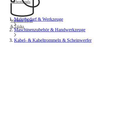
Farbentrends
Malerbedarf & Werkzeuge
Werkmit Tipps
& Tricks
Maschinenzubehör & Handwerkzeuge
Kabel- & Kabeltrommeln & Scheinwerfer