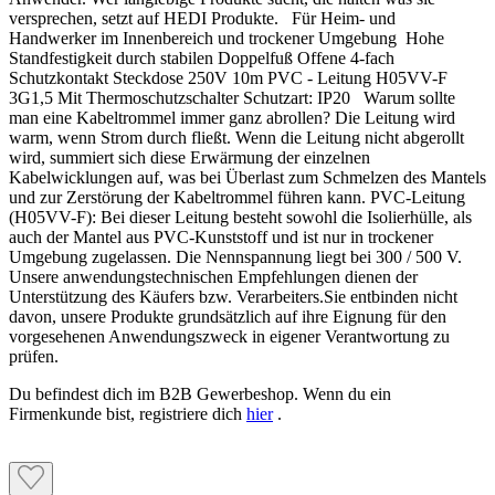
versprechen, setzt auf HEDI Produkte. Für Heim- und
Handwerker im Innenbereich und trockener Umgebung Hohe
Standfestigkeit durch stabilen Doppelfuß Offene 4-fach
Schutzkontakt Steckdose 250V 10m PVC - Leitung H05VV-F
3G1,5 Mit Thermoschutzschalter Schutzart: IP20 Warum sollte
man eine Kabeltrommel immer ganz abrollen? Die Leitung wird
warm, wenn Strom durch fließt. Wenn die Leitung nicht abgerollt
wird, summiert sich diese Erwärmung der einzelnen
Kabelwicklungen auf, was bei Überlast zum Schmelzen des Mantels
und zur Zerstörung der Kabeltrommel führen kann. PVC-Leitung
(H05VV-F): Bei dieser Leitung besteht sowohl die Isolierhülle, als
auch der Mantel aus PVC-Kunststoff und ist nur in trockener
Umgebung zugelassen. Die Nennspannung liegt bei 300 / 500 V.
Unsere anwendungstechnischen Empfehlungen dienen der
Unterstützung des Käufers bzw. Verarbeiters.Sie entbinden nicht
davon, unsere Produkte grundsätzlich auf ihre Eignung für den
vorgesehenen Anwendungszweck in eigener Verantwortung zu
prüfen.
Du befindest dich im B2B Gewerbeshop. Wenn du ein
Firmenkunde bist, registriere dich
hier
.