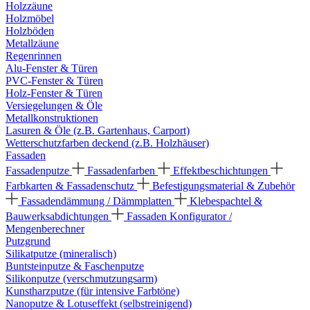
Holzzäune
Holzmöbel
Holzböden
Metallzäune
Regenrinnen
Alu-Fenster & Türen
PVC-Fenster & Türen
Holz-Fenster & Türen
Versiegelungen & Öle
Metallkonstruktionen
Lasuren & Öle (z.B. Gartenhaus, Carport)
Wetterschutzfarben deckend (z.B. Holzhäuser)
Fassaden
Fassadenputze
Fassadenfarben
Effektbeschichtungen
Farbkarten & Fassadenschutz
Befestigungsmaterial & Zubehör
Fassadendämmung / Dämmplatten
Klebespachtel &
Bauwerksabdichtungen
Fassaden Konfigurator /
Mengenberechner
Putzgrund
Silikatputze (mineralisch)
Buntsteinputze & Faschenputze
Silikonputze (verschmutzungsarm)
Kunstharzputze (für intensive Farbtöne)
Nanoputze & Lotuseffekt (selbstreinigend)