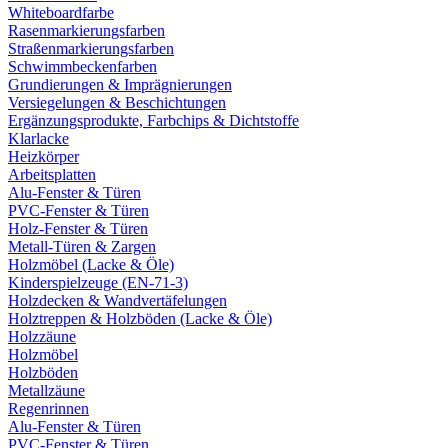
Whiteboardfarbe
Rasenmarkierungsfarben
Straßenmarkierungsfarben
Schwimmbeckenfarben
Grundierungen & Imprägnierungen
Versiegelungen & Beschichtungen
Ergänzungsprodukte, Farbchips & Dichtstoffe
Klarlacke
Heizkörper
Arbeitsplatten
Alu-Fenster & Türen
PVC-Fenster & Türen
Holz-Fenster & Türen
Metall-Türen & Zargen
Holzmöbel (Lacke & Öle)
Kinderspielzeuge (EN-71-3)
Holzdecken & Wandvertäfelungen
Holztreppen & Holzböden (Lacke & Öle)
Holzzäune
Holzmöbel
Holzböden
Metallzäune
Regenrinnen
Alu-Fenster & Türen
PVC-Fenster & Türen