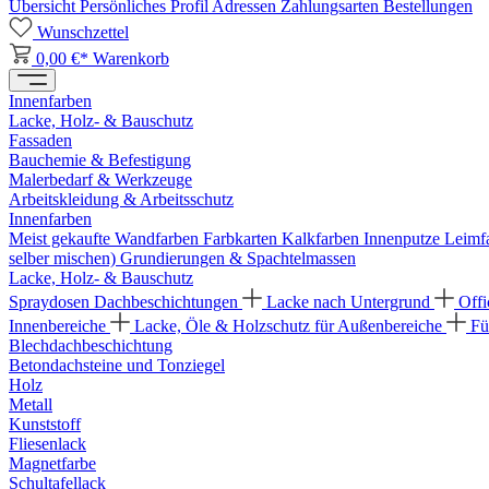
Übersicht
Persönliches Profil
Adressen
Zahlungsarten
Bestellungen
Wunschzettel
0,00 €*
Warenkorb
Innenfarben
Lacke, Holz- & Bauschutz
Fassaden
Bauchemie & Befestigung
Malerbedarf & Werkzeuge
Arbeitskleidung & Arbeitsschutz
Innenfarben
Meist gekaufte Wandfarben
Farbkarten
Kalkfarben
Innenputze
Leimf
selber mischen)
Grundierungen & Spachtelmassen
Lacke, Holz- & Bauschutz
Spraydosen
Dachbeschichtungen
Lacke nach Untergrund
Offi
Innenbereiche
Lacke, Öle & Holzschutz für Außenbereiche
Fü
Blechdachbeschichtung
Betondachsteine und Tonziegel
Holz
Metall
Kunststoff
Fliesenlack
Magnetfarbe
Schultafellack