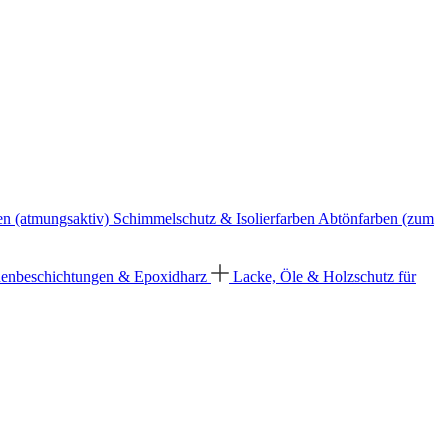
en (atmungsaktiv)
Schimmelschutz & Isolierfarben
Abtönfarben (zum
enbeschichtungen & Epoxidharz
Lacke, Öle & Holzschutz für