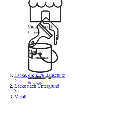
Unsere Werkmit
Filialen
Aktuelle
Farbentrends
Lacke, Holz- & Bauschutz
Werkmit Tipps
& Tricks
Lacke nach Untergrund
Metall