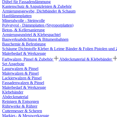
Dübel für Fassadendämmung
Kantenschutz & Anputzleisten & Zubehör
Armierungsgewebe, Dichtbänder & Schaum
Hanfdämmplatten
Mineralwolle - Steinwolle
Polystyrol - Dämmplatten (Styroporplatten)
Beton- & Kellersanierung
Armierungsmörtel & Klebespachtel
Bauwerksabdichtung & Bitumenbahnen
Bauchemie & Befestigung
Schäume
Dichtstoffe
Kleber & Leime
Bänder & Folien
Pistolen und
Malerbedarf & Werkzeuge
Farbwalzen, Pinsel & Zubehör
Abdeckmaterial & Klebebänder
Set Angebote
Lasurwalzen & Pinsel
Malerwalzen & Pinsel
Lackierwalzen & Pinsel
Fassadenwalzen & Pinsel
Malerbedarf & Werkzeuge
Klebebänder
Abdeckmaterial
Reinigen & Entsorgen
Rührwerke & Rührer
Cuttermesser & Scheren
Markier,- & Messwerkzeuge