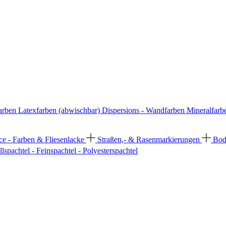
arben
Latexfarben (abwischbar)
Dispersions - Wandfarben
Mineralfarb
ce - Farben & Fliesenlacke
Straßen,- & Rasenmarkierungen
Bod
llspachtel - Feinspachtel - Polyesterspachtel