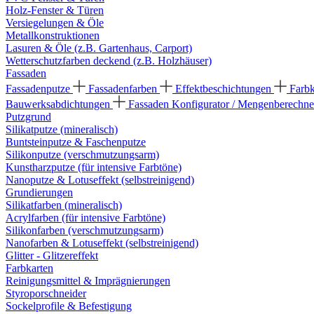
Holz-Fenster & Türen
Versiegelungen & Öle
Metallkonstruktionen
Lasuren & Öle (z.B. Gartenhaus, Carport)
Wetterschutzfarben deckend (z.B. Holzhäuser)
Fassaden
Fassadenputze
Fassadenfarben
Effektbeschichtungen
Farb
Bauwerksabdichtungen
Fassaden Konfigurator / Mengenberechne
Putzgrund
Silikatputze (mineralisch)
Buntsteinputze & Faschenputze
Silikonputze (verschmutzungsarm)
Kunstharzputze (für intensive Farbtöne)
Nanoputze & Lotuseffekt (selbstreinigend)
Grundierungen
Silikatfarben (mineralisch)
Acrylfarben (für intensive Farbtöne)
Silikonfarben (verschmutzungsarm)
Nanofarben & Lotuseffekt (selbstreinigend)
Glitter - Glitzereffekt
Farbkarten
Reinigungsmittel & Imprägnierungen
Styroporschneider
Sockelprofile & Befestigung