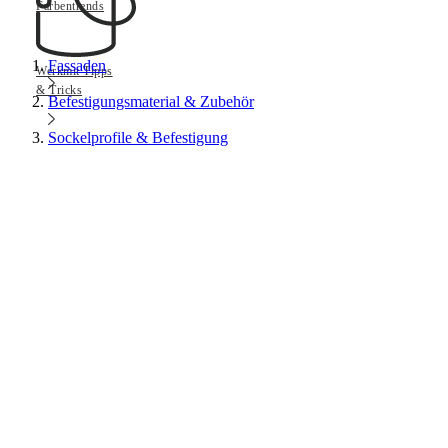
Farbentrends
Fassaden
Werkmit Tipps
& Tricks
Befestigungsmaterial & Zubehör
Sockelprofile & Befestigung