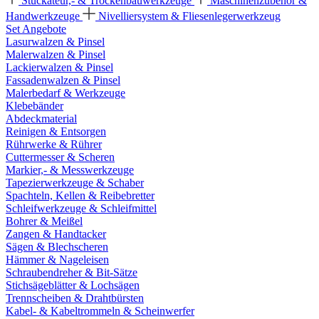
Stuckateur,- & Trockenbauwerkzeuge
Maschinenzubehör &
Handwerkzeuge
Nivelliersystem & Fliesenlegerwerkzeug
Set Angebote
Lasurwalzen & Pinsel
Malerwalzen & Pinsel
Lackierwalzen & Pinsel
Fassadenwalzen & Pinsel
Malerbedarf & Werkzeuge
Klebebänder
Abdeckmaterial
Reinigen & Entsorgen
Rührwerke & Rührer
Cuttermesser & Scheren
Markier,- & Messwerkzeuge
Tapezierwerkzeuge & Schaber
Spachteln, Kellen & Reibebretter
Schleifwerkzeuge & Schleifmittel
Bohrer & Meißel
Zangen & Handtacker
Sägen & Blechscheren
Hämmer & Nageleisen
Schraubendreher & Bit-Sätze
Stichsägeblätter & Lochsägen
Trennscheiben & Drahtbürsten
Kabel- & Kabeltrommeln & Scheinwerfer