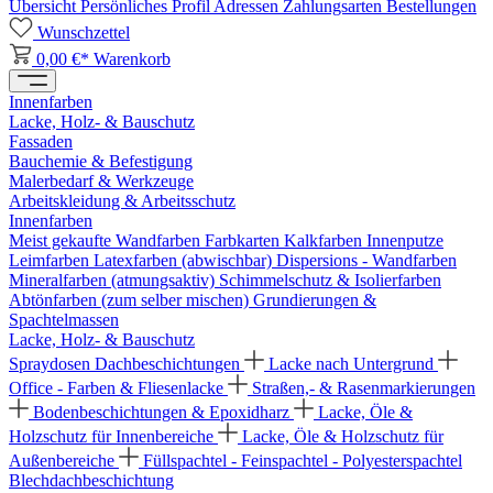
Übersicht
Persönliches Profil
Adressen
Zahlungsarten
Bestellungen
Wunschzettel
0,00 €*
Warenkorb
Innenfarben
Lacke, Holz- & Bauschutz
Fassaden
Bauchemie & Befestigung
Malerbedarf & Werkzeuge
Arbeitskleidung & Arbeitsschutz
Innenfarben
Meist gekaufte Wandfarben
Farbkarten
Kalkfarben
Innenputze
Leimfarben
Latexfarben (abwischbar)
Dispersions - Wandfarben
Mineralfarben (atmungsaktiv)
Schimmelschutz & Isolierfarben
Abtönfarben (zum selber mischen)
Grundierungen &
Spachtelmassen
Lacke, Holz- & Bauschutz
Spraydosen
Dachbeschichtungen
Lacke nach Untergrund
Office - Farben & Fliesenlacke
Straßen,- & Rasenmarkierungen
Bodenbeschichtungen & Epoxidharz
Lacke, Öle &
Holzschutz für Innenbereiche
Lacke, Öle & Holzschutz für
Außenbereiche
Füllspachtel - Feinspachtel - Polyesterspachtel
Blechdachbeschichtung