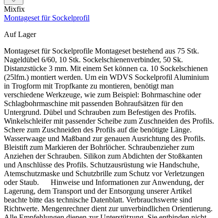
Mixfix
Montageset für Sockelprofil
Auf Lager
Montageset für Sockelprofile Montageset bestehend aus 75 Stk.
Nageldübel 6/60, 10 Stk. Sockelschienenverbinder, 50 Sk.
Distanzstücke 3 mm. Mit einem Set können ca. 10 Sockelschienen
(25lfm.) montiert werden. Um ein WDVS Sockelprofil Aluminium
in Trogform mit Tropfkante zu montieren, benötigt man
verschiedene Werkzeuge, wie zum Beispiel: Bohrmaschine oder
Schlagbohrmaschine mit passenden Bohraufsätzen für den
Untergrund. Dübel und Schrauben zum Befestigen des Profils.
Winkelschleifer mit passender Scheibe zum Zuschneiden des Profils.
Schere zum Zuschneiden des Profils auf die benötigte Länge.
Wasserwaage und Maßband zur genauen Ausrichtung des Profils.
Bleistift zum Markieren der Bohrlöcher. Schraubenzieher zum
Anziehen der Schrauben. Silikon zum Abdichten der Stoßkanten
und Anschlüsse des Profils. Schutzausrüstung wie Handschuhe,
Atemschutzmaske und Schutzbrille zum Schutz vor Verletzungen
oder Staub. Hinweise und Informationen zur Anwendung, der
Lagerung, dem Transport und der Entsorgung unserer Artikel
beachte bitte das technische Datenblatt. Verbrauchswerte sind
Richtwerte. Mengenrechner dient zur unverbindlichen Orientierung.
Alle Empfehlungen dienen zur Unterstützung. Sie entbinden nicht