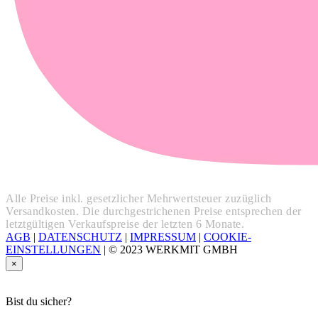
Alle Preise inkl. gesetzlicher Mehrwertsteuer zuzüglich
Versandkosten. Die durchgestrichenen Preise entsprechen der
letztgültigen Verkaufspreise der letzten 6 Monate.
AGB
|
DATENSCHUTZ
|
IMPRESSUM
|
COOKIE-
EINSTELLUNGEN
|
© 2023 WERKMIT GMBH
×
Bist du sicher?