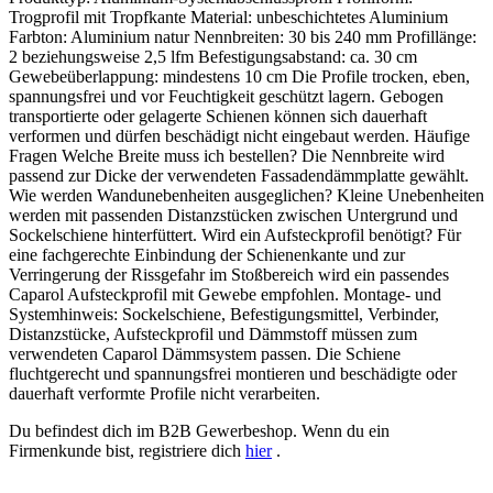
Trogprofil mit Tropfkante Material: unbeschichtetes Aluminium
Farbton: Aluminium natur Nennbreiten: 30 bis 240 mm Profillänge:
2 beziehungsweise 2,5 lfm Befestigungsabstand: ca. 30 cm
Gewebeüberlappung: mindestens 10 cm Die Profile trocken, eben,
spannungsfrei und vor Feuchtigkeit geschützt lagern. Gebogen
transportierte oder gelagerte Schienen können sich dauerhaft
verformen und dürfen beschädigt nicht eingebaut werden. Häufige
Fragen Welche Breite muss ich bestellen? Die Nennbreite wird
passend zur Dicke der verwendeten Fassadendämmplatte gewählt.
Wie werden Wandunebenheiten ausgeglichen? Kleine Unebenheiten
werden mit passenden Distanzstücken zwischen Untergrund und
Sockelschiene hinterfüttert. Wird ein Aufsteckprofil benötigt? Für
eine fachgerechte Einbindung der Schienenkante und zur
Verringerung der Rissgefahr im Stoßbereich wird ein passendes
Caparol Aufsteckprofil mit Gewebe empfohlen. Montage- und
Systemhinweis: Sockelschiene, Befestigungsmittel, Verbinder,
Distanzstücke, Aufsteckprofil und Dämmstoff müssen zum
verwendeten Caparol Dämmsystem passen. Die Schiene
fluchtgerecht und spannungsfrei montieren und beschädigte oder
dauerhaft verformte Profile nicht verarbeiten.
Du befindest dich im B2B Gewerbeshop. Wenn du ein
Firmenkunde bist, registriere dich
hier
.