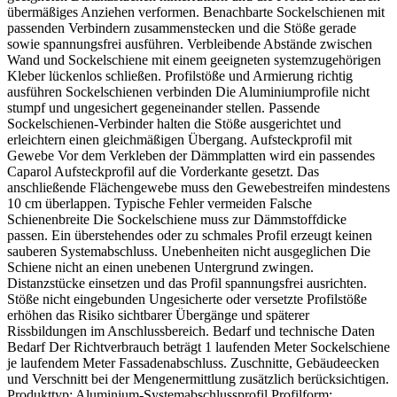
übermäßiges Anziehen verformen. Benachbarte Sockelschienen mit
passenden Verbindern zusammenstecken und die Stöße gerade
sowie spannungsfrei ausführen. Verbleibende Abstände zwischen
Wand und Sockelschiene mit einem geeigneten systemzugehörigen
Kleber lückenlos schließen. Profilstöße und Armierung richtig
ausführen Sockelschienen verbinden Die Aluminiumprofile nicht
stumpf und ungesichert gegeneinander stellen. Passende
Sockelschienen-Verbinder halten die Stöße ausgerichtet und
erleichtern einen gleichmäßigen Übergang. Aufsteckprofil mit
Gewebe Vor dem Verkleben der Dämmplatten wird ein passendes
Caparol Aufsteckprofil auf die Vorderkante gesetzt. Das
anschließende Flächengewebe muss den Gewebestreifen mindestens
10 cm überlappen. Typische Fehler vermeiden Falsche
Schienenbreite Die Sockelschiene muss zur Dämmstoffdicke
passen. Ein überstehendes oder zu schmales Profil erzeugt keinen
sauberen Systemabschluss. Unebenheiten nicht ausgeglichen Die
Schiene nicht an einen unebenen Untergrund zwingen.
Distanzstücke einsetzen und das Profil spannungsfrei ausrichten.
Stöße nicht eingebunden Ungesicherte oder versetzte Profilstöße
erhöhen das Risiko sichtbarer Übergänge und späterer
Rissbildungen im Anschlussbereich. Bedarf und technische Daten
Bedarf Der Richtverbrauch beträgt 1 laufenden Meter Sockelschiene
je laufendem Meter Fassadenabschluss. Zuschnitte, Gebäudeecken
und Verschnitt bei der Mengenermittlung zusätzlich berücksichtigen.
Produkttyp: Aluminium-Systemabschlussprofil Profilform: