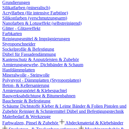
Grundierungen
Silikatfarben (mineralisch)
Acrylfarben (für intensive Farbtöne)
Silikonfarben (verschmutzungsarm)
Nanofarben & Lotuseffekt (selbstreinigend)
Glitter - Glitzereffekt
Farbkarten
Reinigungsmittel & Imprägnierungen
Styroporschneider
Sockelprofile & Befestigung
Dübel für Fassadendämmung
Kantenschutz & Anputzleisten & Zubehör
Armierungsgewebe, Dichtbänder & Schaum
Hanfdämmplatten
Mineralwolle - Steinwolle
Polystyrol - Dämmplatten (Styroporplatten)
Beton- & Kellersanierung
Armierungsmörtel & Klebespachtel
Bauwerksabdichtung & Bitumenbahnen
Bauchemie & Befestigung
Schäume
Dichtstoffe
Kleber & Leime
Bänder & Folien
Pistolen und
Zubehör
Reiniger & Schmiermittel
Dübel und Befestigungstechnik
Malerbedarf & Werkzeuge
Farbwalzen, Pinsel & Zubehör
Abdeckmaterial & Klebebänder