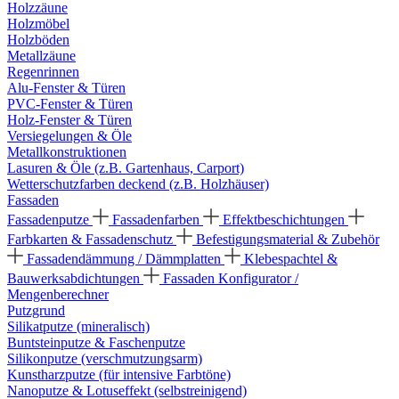
Holzzäune
Holzmöbel
Holzböden
Metallzäune
Regenrinnen
Alu-Fenster & Türen
PVC-Fenster & Türen
Holz-Fenster & Türen
Versiegelungen & Öle
Metallkonstruktionen
Lasuren & Öle (z.B. Gartenhaus, Carport)
Wetterschutzfarben deckend (z.B. Holzhäuser)
Fassaden
Fassadenputze
Fassadenfarben
Effektbeschichtungen
Farbkarten & Fassadenschutz
Befestigungsmaterial & Zubehör
Fassadendämmung / Dämmplatten
Klebespachtel &
Bauwerksabdichtungen
Fassaden Konfigurator /
Mengenberechner
Putzgrund
Silikatputze (mineralisch)
Buntsteinputze & Faschenputze
Silikonputze (verschmutzungsarm)
Kunstharzputze (für intensive Farbtöne)
Nanoputze & Lotuseffekt (selbstreinigend)