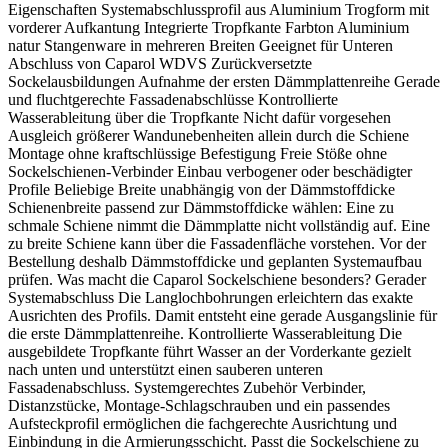
Eigenschaften Systemabschlussprofil aus Aluminium Trogform mit
vorderer Aufkantung Integrierte Tropfkante Farbton Aluminium
natur Stangenware in mehreren Breiten Geeignet für Unteren
Abschluss von Caparol WDVS Zurückversetzte
Sockelausbildungen Aufnahme der ersten Dämmplattenreihe Gerade
und fluchtgerechte Fassadenabschlüsse Kontrollierte
Wasserableitung über die Tropfkante Nicht dafür vorgesehen
Ausgleich größerer Wandunebenheiten allein durch die Schiene
Montage ohne kraftschlüssige Befestigung Freie Stöße ohne
Sockelschienen-Verbinder Einbau verbogener oder beschädigter
Profile Beliebige Breite unabhängig von der Dämmstoffdicke
Schienenbreite passend zur Dämmstoffdicke wählen: Eine zu
schmale Schiene nimmt die Dämmplatte nicht vollständig auf. Eine
zu breite Schiene kann über die Fassadenfläche vorstehen. Vor der
Bestellung deshalb Dämmstoffdicke und geplanten Systemaufbau
prüfen. Was macht die Caparol Sockelschiene besonders? Gerader
Systemabschluss Die Langlochbohrungen erleichtern das exakte
Ausrichten des Profils. Damit entsteht eine gerade Ausgangslinie für
die erste Dämmplattenreihe. Kontrollierte Wasserableitung Die
ausgebildete Tropfkante führt Wasser an der Vorderkante gezielt
nach unten und unterstützt einen sauberen unteren
Fassadenabschluss. Systemgerechtes Zubehör Verbinder,
Distanzstücke, Montage-Schlagschrauben und ein passendes
Aufsteckprofil ermöglichen die fachgerechte Ausrichtung und
Einbindung in die Armierungsschicht. Passt die Sockelschiene zu