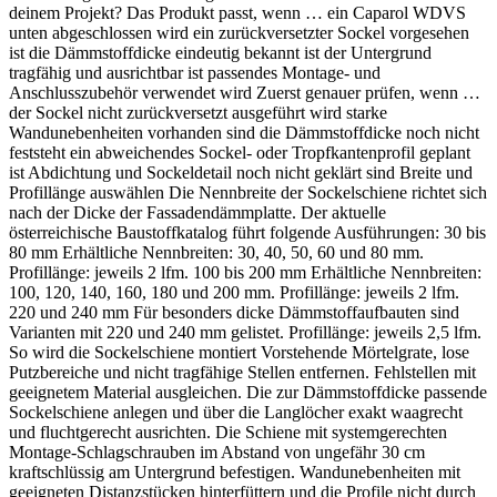
deinem Projekt? Das Produkt passt, wenn … ein Caparol WDVS
unten abgeschlossen wird ein zurückversetzter Sockel vorgesehen
ist die Dämmstoffdicke eindeutig bekannt ist der Untergrund
tragfähig und ausrichtbar ist passendes Montage- und
Anschlusszubehör verwendet wird Zuerst genauer prüfen, wenn …
der Sockel nicht zurückversetzt ausgeführt wird starke
Wandunebenheiten vorhanden sind die Dämmstoffdicke noch nicht
feststeht ein abweichendes Sockel- oder Tropfkantenprofil geplant
ist Abdichtung und Sockeldetail noch nicht geklärt sind Breite und
Profillänge auswählen Die Nennbreite der Sockelschiene richtet sich
nach der Dicke der Fassadendämmplatte. Der aktuelle
österreichische Baustoffkatalog führt folgende Ausführungen: 30 bis
80 mm Erhältliche Nennbreiten: 30, 40, 50, 60 und 80 mm.
Profillänge: jeweils 2 lfm. 100 bis 200 mm Erhältliche Nennbreiten:
100, 120, 140, 160, 180 und 200 mm. Profillänge: jeweils 2 lfm.
220 und 240 mm Für besonders dicke Dämmstoffaufbauten sind
Varianten mit 220 und 240 mm gelistet. Profillänge: jeweils 2,5 lfm.
So wird die Sockelschiene montiert Vorstehende Mörtelgrate, lose
Putzbereiche und nicht tragfähige Stellen entfernen. Fehlstellen mit
geeignetem Material ausgleichen. Die zur Dämmstoffdicke passende
Sockelschiene anlegen und über die Langlöcher exakt waagrecht
und fluchtgerecht ausrichten. Die Schiene mit systemgerechten
Montage-Schlagschrauben im Abstand von ungefähr 30 cm
kraftschlüssig am Untergrund befestigen. Wandunebenheiten mit
geeigneten Distanzstücken hinterfüttern und die Profile nicht durch