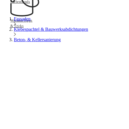
Farbentrends
Fassaden
Werkmit Tipps
& Tricks
Klebespachtel & Bauwerksabdichtungen
Beton- & Kellersanierung