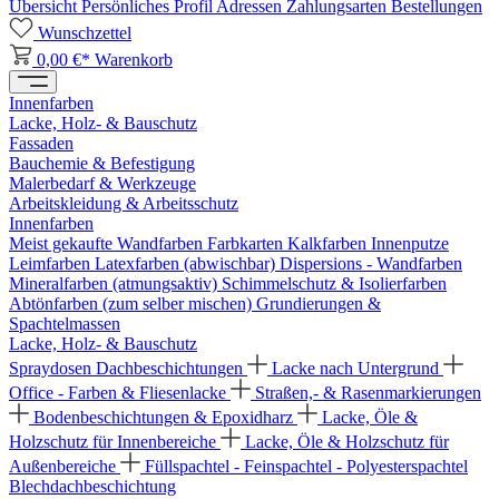
Übersicht
Persönliches Profil
Adressen
Zahlungsarten
Bestellungen
Wunschzettel
0,00 €*
Warenkorb
Innenfarben
Lacke, Holz- & Bauschutz
Fassaden
Bauchemie & Befestigung
Malerbedarf & Werkzeuge
Arbeitskleidung & Arbeitsschutz
Innenfarben
Meist gekaufte Wandfarben
Farbkarten
Kalkfarben
Innenputze
Leimfarben
Latexfarben (abwischbar)
Dispersions - Wandfarben
Mineralfarben (atmungsaktiv)
Schimmelschutz & Isolierfarben
Abtönfarben (zum selber mischen)
Grundierungen &
Spachtelmassen
Lacke, Holz- & Bauschutz
Spraydosen
Dachbeschichtungen
Lacke nach Untergrund
Office - Farben & Fliesenlacke
Straßen,- & Rasenmarkierungen
Bodenbeschichtungen & Epoxidharz
Lacke, Öle &
Holzschutz für Innenbereiche
Lacke, Öle & Holzschutz für
Außenbereiche
Füllspachtel - Feinspachtel - Polyesterspachtel
Blechdachbeschichtung