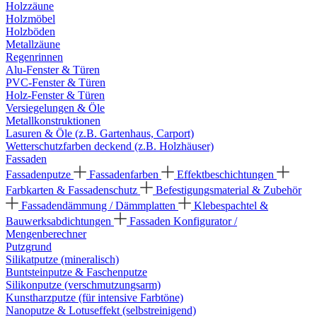
Holzzäune
Holzmöbel
Holzböden
Metallzäune
Regenrinnen
Alu-Fenster & Türen
PVC-Fenster & Türen
Holz-Fenster & Türen
Versiegelungen & Öle
Metallkonstruktionen
Lasuren & Öle (z.B. Gartenhaus, Carport)
Wetterschutzfarben deckend (z.B. Holzhäuser)
Fassaden
Fassadenputze
Fassadenfarben
Effektbeschichtungen
Farbkarten & Fassadenschutz
Befestigungsmaterial & Zubehör
Fassadendämmung / Dämmplatten
Klebespachtel &
Bauwerksabdichtungen
Fassaden Konfigurator /
Mengenberechner
Putzgrund
Silikatputze (mineralisch)
Buntsteinputze & Faschenputze
Silikonputze (verschmutzungsarm)
Kunstharzputze (für intensive Farbtöne)
Nanoputze & Lotuseffekt (selbstreinigend)