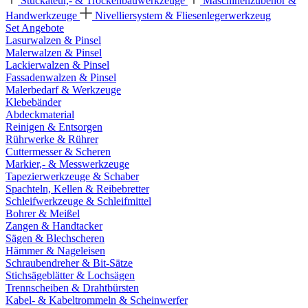
Stuckateur,- & Trockenbauwerkzeuge
Maschinenzubehör &
Handwerkzeuge
Nivelliersystem & Fliesenlegerwerkzeug
Set Angebote
Lasurwalzen & Pinsel
Malerwalzen & Pinsel
Lackierwalzen & Pinsel
Fassadenwalzen & Pinsel
Malerbedarf & Werkzeuge
Klebebänder
Abdeckmaterial
Reinigen & Entsorgen
Rührwerke & Rührer
Cuttermesser & Scheren
Markier,- & Messwerkzeuge
Tapezierwerkzeuge & Schaber
Spachteln, Kellen & Reibebretter
Schleifwerkzeuge & Schleifmittel
Bohrer & Meißel
Zangen & Handtacker
Sägen & Blechscheren
Hämmer & Nageleisen
Schraubendreher & Bit-Sätze
Stichsägeblätter & Lochsägen
Trennscheiben & Drahtbürsten
Kabel- & Kabeltrommeln & Scheinwerfer