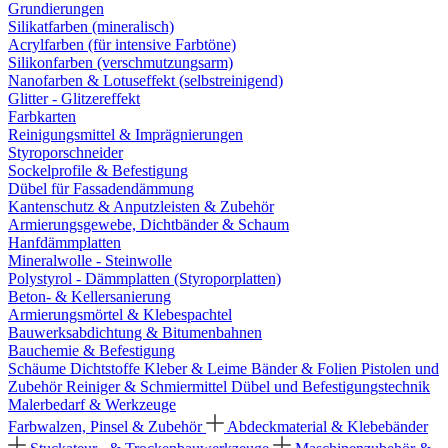
Grundierungen
Silikatfarben (mineralisch)
Acrylfarben (für intensive Farbtöne)
Silikonfarben (verschmutzungsarm)
Nanofarben & Lotuseffekt (selbstreinigend)
Glitter - Glitzereffekt
Farbkarten
Reinigungsmittel & Imprägnierungen
Styroporschneider
Sockelprofile & Befestigung
Dübel für Fassadendämmung
Kantenschutz & Anputzleisten & Zubehör
Armierungsgewebe, Dichtbänder & Schaum
Hanfdämmplatten
Mineralwolle - Steinwolle
Polystyrol - Dämmplatten (Styroporplatten)
Beton- & Kellersanierung
Armierungsmörtel & Klebespachtel
Bauwerksabdichtung & Bitumenbahnen
Bauchemie & Befestigung
Schäume
Dichtstoffe
Kleber & Leime
Bänder & Folien
Pistolen und
Zubehör
Reiniger & Schmiermittel
Dübel und Befestigungstechnik
Malerbedarf & Werkzeuge
Farbwalzen, Pinsel & Zubehör
Abdeckmaterial & Klebebänder