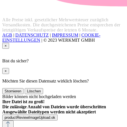
Alle Preise inkl. gesetzlicher Mehrwertsteuer zuzüglich
Versandkosten. Die durchgestrichenen Preise entsprechen der
letztgültigen Verkaufspreise der letzten 6 Monate.
AGB
|
DATENSCHUTZ
|
IMPRESSUM
|
COOKIE-
EINSTELLUNGEN
|
© 2023 WERKMIT GMBH
×
Bist du sicher?
×
Möchten Sie diesen Datensatz wirklich löschen?
Stornieren
Löschen
Bilder können nicht hochgeladen werden
Ihre Datei ist zu groß!
Die zulässige Anzahl von Dateien wurde überschritten
Ausgewählte Dateitypen werden nicht akzeptiert
productReviewImageUpload.ok