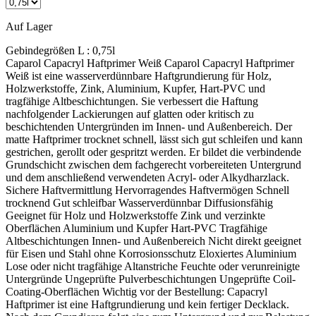
Auf Lager
Gebindegrößen L :
0,75l
Caparol Capacryl Haftprimer Weiß Caparol Capacryl Haftprimer Weiß ist eine wasserverdünnbare Haftgrundierung für Holz, Holzwerkstoffe, Zink, Aluminium, Kupfer, Hart-PVC und tragfähige Altbeschichtungen. Sie verbessert die Haftung nachfolgender Lackierungen auf glatten oder kritisch zu beschichtenden Untergründen im Innen- und Außenbereich. Der matte Haftprimer trocknet schnell, lässt sich gut schleifen und kann gestrichen, gerollt oder gespritzt werden. Er bildet die verbindende Grundschicht zwischen dem fachgerecht vorbereiteten Untergrund und dem anschließend verwendeten Acryl- oder Alkydharzlack. Sichere Haftvermittlung Hervorragendes Haftvermögen Schnell trocknend Gut schleifbar Wasserverdünnbar Diffusionsfähig Geeignet für Holz und Holzwerkstoffe Zink und verzinkte Oberflächen Aluminium und Kupfer Hart-PVC Tragfähige Altbeschichtungen Innen- und Außenbereich Nicht direkt geeignet für Eisen und Stahl ohne Korrosionsschutz Eloxiertes Aluminium Lose oder nicht tragfähige Altanstriche Feuchte oder verunreinigte Untergründe Ungeprüfte Pulverbeschichtungen Ungeprüfte Coil-Coating-Oberflächen Wichtig vor der Bestellung: Capacryl Haftprimer ist eine Haftgrundierung und kein fertiger Decklack. Nach dem Grundieren folgt eine zum Untergrund und zur Belastung passende Zwischen- beziehungsweise Schlussbeschichtung. Auf Zink dürfen anschließend keine Alkydharzlacke verwendet werden. Was macht Capacryl Haftprimer besonders? Für kritische Untergründe Glatte Metalle, Hart-PVC und alte Lackflächen bieten einem neuen Lack nicht automatisch ausreichenden Halt. Der Haftprimer schafft nach richtiger Vorbereitung eine belastbare Verbindung zum nachfolgenden Beschichtungsaufbau. Wasserbasierte Verarbeitung Die Grundierung ist wasserverdünnbar und geruchsarm. Werkzeuge werden unmittelbar nach der Verarbeitung mit Wasser und einem geeigneten Reinigungsmittel gesäubert. Flexibler Systemaufbau Capacryl Haftprimer kann mit geeigneten Acryllacken und – außer auf Zink – auch mit geeigneten Alkydharzlacken überarbeitet werden. Die notwendige Trockenzeit unterscheidet sich dabei. Passt der Haftprimer zu deinem Projekt? Das Produkt passt, wenn … glatte oder kritische Flächen lackiert werden sollen Zink, Aluminium, Kupfer oder Hart-PVC vorliegt ein tragfähiger Altanstrich überarbeitet wird Holz für ein wasserbasiertes Lacksystem grundiert wird gestrichen, gerollt oder gespritzt werden soll Zuerst genauer prüfen, wenn … die vorhandene Metallart nicht bekannt ist Rostschutz auf Eisen oder Stahl benötigt wird eine Pulverbeschichtung vorhanden ist es sich um eine Coil-Coating-Fläche handelt Melaminharzplatten grundiert werden sollen Holz richtig vorbereiten 1. Schleifen und reinigen Holzoberflächen in Richtung der Fasern schleifen und gründlich reinigen. Harze, Harzgallen, Schmutz und andere haftungsmindernde Stoffe vollständig entfernen. Scharfe Kanten leicht brechen, damit die nachfolgenden Beschichtungen auch an den Kanten eine ausreichende Schichtdicke aufbauen können. 2. Holzfeuchte prüfen Maßhaltige Holzbauteile: höchstens 13 % Begrenzt maßhaltiges Holz: höchstens 15 % Nicht maßhaltiges Holz: höchstens 15 % Zu feuchtes Holz darf nicht einfach grundiert werden, da Trocknung, Haftung und Haltbarkeit beeinträchtigt werden können. 3. Holzart beachten Bei Hölzern mit wasserlöslichen und verfärbenden Inhaltsstoffen statt des normalen Haftprimers Capacryl Holz-IsoGrund einsetzen. Aststellen müssen mit Capacryl Holz-IsoGrund zweimal behandelt werden. Beschichtungsaufbau auf Holz Holz im Innenbereich Vorbereitetes Holz mit Capacryl Haftprimer grundieren. Danach folgen je nach gewünschter Oberfläche Capacryl PU-Vorlack, Capacryl PU-Satin, PU-Gloss oder ein geeigneter CapaFlow-Lack. Maßhaltiges Holz außen Außenholz zuerst mit Capacryl Holzschutz-Grund imprägnieren und anschließend mit Capacryl Haftprimer oder bei verfärbenden Inhaltsstoffen mit Holz-IsoGrund grundieren. Danach sind zwei Zwischen- beziehungsweise Lackbeschichtungen mit einem geeigneten Capacryl-System vorgesehen. Begrenzt und nicht maßhaltiges Holz Nach Capacryl Holzschutz-Grund folgt Capacryl Haftprimer oder Capacryl Holz-IsoGrund. Als Zwischen- und Schlussbeschichtung ist im aktuellen System Capadur Wetterschutzfarbe NQG vorgesehen. Metall und Hart-PVC vorbereiten Zink und Hart-PVC Zink und Hart-PVC mit einer geeigneten Netzmittelwäsche und Kunststoffschleifvlies gründlich reinigen und mattieren. Auf Zink nach dem Haftprimer ausschließlich ein geeignetes wasserbasiertes Acryl-Lacksystem verwenden. Aluminium und Kupfer Die Flächen mit einem für die jeweilige Metallart vorgesehenen Reinigungsmittel und Kunststoffschleifvlies vorbereiten. Auf eloxiertem Aluminium darf Capacryl Haftprimer nicht eingesetzt werden. Pulverbeschichtung und Coil-Coating Bei Pulverbeschichtungen, Coil-Coating und anderen unbekannten Industrieoberflächen immer zuerst eine Probefläche anlegen. Die Haftung erst nach ausreichender Trocknung prüfen, bevor die gesamte Fläche grundiert wird. Tragfähige Altanstriche überarbeiten Fest haftende Altanstriche anschleifen oder fachgerecht anlaugen und anschließend gründlich reinigen. Nicht tragfähige Beschichtungen müssen vollständig entfernt werden. Schadstellen im Altanstrich dürfen nicht nur mit Haftprimer überdeckt werden. Sie müssen passend zum darunterliegenden Holz-, Metall- oder Kunststoffuntergrund vorbereitet und grundiert werden. Melaminharzplatten richtig prüfen Melaminharzplatten unterscheiden sich je nach Hersteller, Oberflächenstruktur und Trennmittelrückständen. Deshalb muss zunächst eine Testbeschichtung angelegt und anschließend ein Haftungstest nach DIN EN ISO 2409 durchgeführt werden. Erst nach erfolgreicher Prüfung sollte die gesamte Fläche bearbeitet werden. Verbrauch und Reichweite Verbrauch je Auftrag Ca. 100–130 ml/m². Ein Liter reicht rechnerisch für ungefähr 7,5–10 m² bei einer Grundbeschichtung. Was beeinflusst die Reichweite? Saugfähigkeit, Profilierung, Schleifbild, Kanten und Auftragsverfahren verändern den tatsächlichen Verbrauch. Praxisempfehlung Die Grundierung ausreichend und gleichmäßig auftragen. Eine zu dünne Haftschicht kann die Sicherheit des gesamten Lackaufbaus beeinträchtigen. Verarbeitung und Trocknung Verarbeitung Vor Gebrauch gründlich aufrühren Streichen, rollen oder spritzen Verarbeitungsfertig eingestellt Bei Bedarf mit maximal 5 % Wasser verdünnen Werkzeuge unmittelbar mit Wasser reinigen Bedingungen Mindesttemperatur: 8 °C Günstiger Bereich: 10–25 °C Relative Luftfeuchtigkeit: höchstens 70 % Untergrund muss sauber und trocken sein Trocknung bei 20 °C Staubtrocken nach ca. 1–2 Stunden Grifffest nach ca. 10–12 Stunden Mit Acryllack überstreichbar nach ca. 12–16 Stunden Mit Alkydharzlack überstreichbar nach ca. 48 Stunden Niedrigere Temperaturen, höhere Luftfeuchtigkeit und große Schichtdicken verlängern die Trocknungszeiten. Die nachfolgende Lackierung darf deshalb nicht allein nach der vergangenen Uhrzeit, sondern erst auf ausreichend trockener Grundi