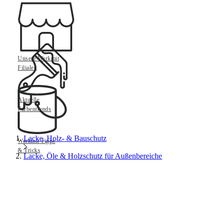
Unsere Werkmit
Filialen
Aktuelle
Farbentrends
Lacke, Holz- & Bauschutz
Werkmit Tipps
& Tricks
Lacke, Öle & Holzschutz für Außenbereiche