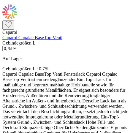
Caparol
Caparol Capalac BaseTop Venti
Gebindegrößen L
Auf Lager
Gebindegrößen L :
0,75l
Caparol Capalac BaseTop Venti Fensterlack Caparol Capalac BaseTop Venti ist ein seidenglänzender Ein-Topf-Lack für maßhaltige und begrenzt maßhaltige Holzbauteile sowie für fachgerecht grundierte Metallflächen. Er eignet sich besonders für Holzfenster, Außentüren und die Renovierung tragfähiger Altanstriche im Außen- und Innenbereich. Derselbe Lack kann als Grund-, Zwischen- und Schlussbeschichtung verwendet werden. Das vereinfacht den Beschichtungsaufbau, ersetzt jedoch nicht jede notwendige Imprägnierung oder Metallgrundierung. Ein-Topf-System Grund-, Zwischen- und Schlusslack Hohe Füll- und Deckkraft Strapazierfähige Oberfläche Seidenglänzendes Ergebnis Schnell überarbeitbar Geeignet für Holzfenster und Außentüren Maßhaltige Holzbauteile Begrenzt maßhaltige Holzbauteile Tragfähige Altanstriche Fachgerecht grundiertes Metall Außen- und Innenbereich Nicht geeignet für Holzfassaden und Fachwerk Garten- und Sitzmöbel Eloxiertes Aluminium Ungeschütztes oder nicht grundiertes Metall Lose oder thermoplastische Altanstriche Weiße Anstriche auf Heizungsanlagen Wichtig für Innenräume: Capalac BaseTop Venti ist ein lösemittelhaltiger Alkydharzlack mit produkttypischem Geruch. Für größere Innenflächen oder besonders geruchssensible Bereiche empfiehlt Caparol wasserverdünnbare Capacryl-Lacke als Alternative. Was macht Capalac BaseTop Venti besonders? Ventilierender Lack Der diffusionsfähige Lack unterstützt den Feuchteaustausch des beschichteten Holzbauteils. Er ersetzt jedoch weder einen konstruktiven Holzschutz noch intakte Fugen und Anschlüsse. Hohe Lackiersicherheit Die hohe Füllkraft und das gute Deckvermögen erleichtern eine gleichmäßige Beschichtung von Flächen, Profilen und Bauteilkanten. Für Renovierungen Tragfähige, nicht thermoplastische Altanstriche können nach sorgfältigem Anschleifen und Reinigen direkt mit BaseTop Venti überarbeitet werden. Passt BaseTop Venti zu deinem Projekt? Das Produkt passt, wenn … Holzfenster oder Außentüren renoviert werden ein seidenglänzender Alkydharzlack gewünscht ist Grund- und Decklack aus einem Produkt kommen sollen ein tragfähiger Altanstrich vorhanden ist eine wetterbeständige Oberfläche benötigt wird Besser ein anderes Produkt wählen, wenn … eine Holzfassade oder Fachwerk gestrichen wird eine wasserverdünnbare, geruchsarme Innenlösung gesucht wird Gartenmöbel oder Sitzflächen lackiert werden ein Heizkörper weiß beschichtet werden soll der vorhandene Altanstrich weich oder thermoplastisch ist Beschichtungsaufbau auf Holz 1. Holz vorbereiten Holz in Faserrichtung schleifen und gründlich reinigen. Harze, Harzgallen und andere haftungsmindernde Holzinhaltstoffe vollständig entfernen. Scharfe Kanten leicht brechen. Die Holzfeuchte darf bei maßhaltigen Bauteilen höchstens 13 % und bei begrenzt maßhaltigen Bauteilen höchstens 15 % betragen. 2. Außenholz imprägnieren Unbehandeltes Holz im Außenbereich entsprechend dem vorgesehenen Systemaufbau zunächst mit Capalac Holz-Imprägniergrund behandeln. Die Imprägnierung dient dem Holzschutz und ist nicht durch die spätere Lackbeschichtung zu ersetzen. 3. Zweimal lackieren Anschließend eine Grundbeschichtung und eine Schlussbeschichtung mit Capalac BaseTop Venti ausführen. Bei Bedarf kann eine zusätzliche Zwischenbeschichtung notwendig sein. Zwischen den Lackaufträgen jeweils anschleifen und reinigen. Tragfähige Altanstriche renovieren Fest haftende, nicht thermoplastische Altanstriche anschleifen oder fachgerecht anlaugen und anschließend gründlich reinigen. Schadstellen müssen passend zum jeweiligen Untergrund vorbereitet und grundiert werden. Danach eine Grund- und Schlussbeschichtung mit Capalac BaseTop Venti ausführen. Bei starkem Farbtonwechsel, ungleichmäßigem Untergrund oder hohem Füllbedarf kann ein zusätzlicher Zwischenanstrich erforderlich sein. Beschichtungsaufbau auf Metall Eisen und Stahl Eisen und Stahl vollständig entrosten und entfetten. Im Innenbereich mit Capalac AllGrund grundieren, im Außenbereich sind zwei Grundbeschichtungen mit Capalac AllGrund vorgesehen. Anschließend mit Capalac BaseTop Venti lackieren. Aluminium Aluminium fachgerecht reinigen und mit Kunststoffschleifvlies vorbereiten. Danach mit Capalac AllGrund grundieren und mit BaseTop Venti beschichten. Eloxiertes Aluminium ist für diesen Beschichtungsaufbau nicht geeignet. Verbrauch und Reichweite Streichen Ca. 90–130 ml/m² je Anstrich. Bei zwei Anstrichen reicht 1 Liter rechnerisch für ungefähr 4–5,5 m² fertige Fläche. Rollen Ca. 70–90 ml/m² je Anstrich. Bei zwei Anstrichen reicht 1 Liter rechnerisch für ungefähr 5,5–7 m² fertige Fläche. Airless-Spritzen Ca. 100–120 ml/m² je Anstrich. Bei zwei Anstrichen reicht 1 Liter rechnerisch für ungefähr 4–5 m² fertige Fläche. Die Reichweiten sind theoretische Richtwerte. Profilierung, Untergrund, Kanten, Werkzeug und tatsächliche Schichtdicke beeinflussen den Materialbedarf. Den genauen Verbrauch durch eine Probebeschichtung ermitteln. Verarbeitung und Trocknung Verarbeitung Vor Gebrauch gründlich aufrühren Streichen, rollen oder spritzen Zwischen den Anstrichen schleifen Schleifstaub sorgfältig entfernen Bedingungen Mindesttemperatur: 5 °C Für Material, Luft und Untergrund Relative Luftfeuchte: höchstens 80 % Nicht auf feuchten Untergründen verarbeiten Trocknung bei 20 °C Staubtrocken nach ca. 4 Stunden Grifffest nach ca. 6–7 Stunden Überstreichbar nach ca. 7–8 Stunden Kälte und Feuchtigkeit verlängern die Trocknung Farbtonwahl richtig planen Weiß und helle Farbtöne Alkydharzlacke können bei geringer UV-Belastung, Wärme oder chemischen Einflüssen vergilben. Das kann besonders bei weißen und hellen Farbtönen im Innenbereich sichtbar werden. Rot, Orange und Gelb Farbtöne mit geringerem Deckvermögen benötigen gegebenenfalls eine passend getönte Grundbeschichtung, damit das Endergebnis gleichmäßig deckt. Häufige Fragen Was bedeutet Ein-Topf-Lack? Derselbe Lack wird für Grund-, Zwischen- und Schlussbeschichtung verwendet. Notwendige Holzschutz- oder Metallgrundierungen bleiben trotzdem Bestandteil des Systems. Reichen zwei Anstriche? Auf entsprechend vorbereitetem Holz sind eine Grund- und eine Schlussbeschichtung vorgesehen. Bei Farbtonwechsel oder hohem Füllbedarf kann ein Zwischenanstrich notwendig sein. Kann alter Fensterlack überstrichen werden? Ja, wenn der vorhandene Lack fest haftet und nicht thermoplastisch ist. Er muss angeschliffen, gereinigt und an Schadstellen passend zum Untergrund ausgebessert werden. Technische Daten Produkttyp: diffusionsfähiger Ein-Topf-Lack Materialbasis: Silikon-Alkydharzlack Lösemittel: aromatenfrei Anwendungsbereich: innen und außen Glanzgrad: seidenglänzend Dichte: ca. 1,3 g/cm³ Farbtöne: Weiß und ColorExpress Gebinde: 375 ml, 750 ml, 2,5 L und 10 L Werkzeugreinigung: Kunstharz- oder Universalverdünnung Kühl und dicht verschlossen lagern Sicherheitshinweis: