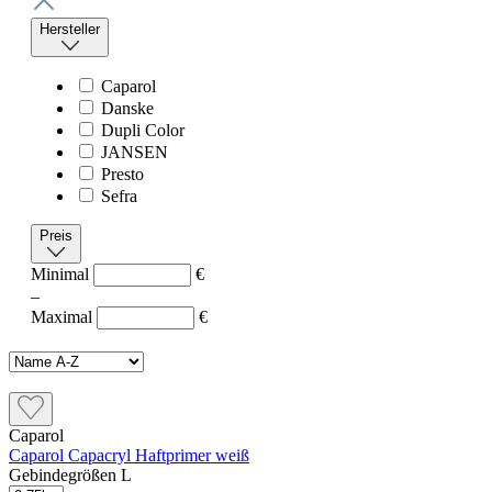
Hersteller
Caparol
Danske
Dupli Color
JANSEN
Presto
Sefra
Preis
Minimal
€
–
Maximal
€
Caparol
Caparol Capacryl Haftprimer weiß
Gebindegrößen L