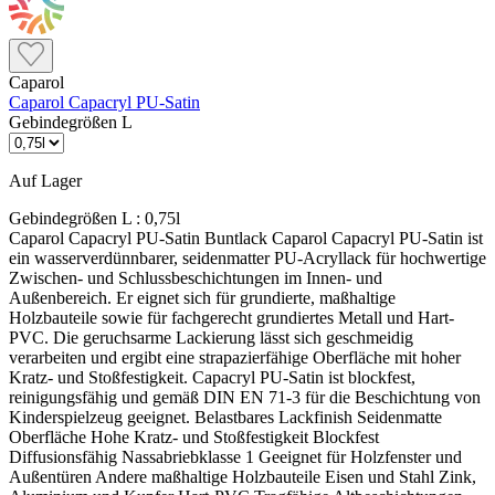
Caparol
Caparol Capacryl PU-Satin
Gebindegrößen L
Auf Lager
Gebindegrößen L :
0,75l
Caparol Capacryl PU-Satin Buntlack Caparol Capacryl PU-Satin ist ein wasserverdünnbarer, seidenmatter PU-Acryllack für hochwertige Zwischen- und Schlussbeschichtungen im Innen- und Außenbereich. Er eignet sich für grundierte, maßhaltige Holzbauteile sowie für fachgerecht grundiertes Metall und Hart-PVC. Die geruchsarme Lackierung lässt sich geschmeidig verarbeiten und ergibt eine strapazierfähige Oberfläche mit hoher Kratz- und Stoßfestigkeit. Capacryl PU-Satin ist blockfest, reinigungsfähig und gemäß DIN EN 71-3 für die Beschichtung von Kinderspielzeug geeignet. Belastbares Lackfinish Seidenmatte Oberfläche Hohe Kratz- und Stoßfestigkeit Blockfest Diffusionsfähig Nassabriebklasse 1 Geeignet für Holzfenster und Außentüren Andere maßhaltige Holzbauteile Eisen und Stahl Zink, Aluminium und Kupfer Hart-PVC Tragfähige Altbeschichtungen Nicht direkt geeignet für Rohes Holz ohne Grundierung Ungeschütztes Metall Nicht maßhaltige Holzbauteile Lose oder nicht tragfähige Altanstriche Eloxiertes Aluminium Weiße Lackierungen auf Heizungsanlagen Wichtig vor der Bestellung: Capacryl PU-Satin ist der Zwischen- und Schlusslack des Systems. Welche Grundierung darunter benötigt wird, hängt vom vorhandenen Untergrund ab. Holz, Stahl, Zink, Aluminium und Hart-PVC werden unterschiedlich vorbereitet und grundiert. Was macht Capacryl PU-Satin besonders? Wasserverdünnbar Der PU-Acryllack ist geruchsarm und wird mit wassergeeigneten Lackierwerkzeugen verarbeitet. Die Werkzeuge lassen sich direkt nach Gebrauch mit Wasser und Reinigungsmittel säubern. Für belastete Flächen Die Lackoberfläche ist kratz- und stoßfest, blockfest und gegen haushaltsübliche Reinigungsmittel beständig. Dadurch eignet sie sich auch für häufig berührte Bauteile. Für Kinderspielzeug geeignet Capacryl PU-Satin erfüllt die Anforderungen der DIN EN 71-3. Entscheidend bleibt ein vollständig ausgehärteter und fachgerecht ausgeführter Beschichtungsaufbau. Passt Capacryl PU-Satin zu deinem Projekt? Das Produkt passt, wenn … ein seidenmattes Lackfinish gewünscht ist innen möglichst geruchsarm lackiert werden soll eine robuste und reinigungsfähige Oberfläche benötigt wird der Untergrund fachgerecht grundiert werden kann gestrichen, gerollt oder gespritzt werden soll Besser ein anderes Produkt wählen, wenn … eine Grundierung und Decklackierung aus einem Topf gesucht wird eine Holzfassade oder ein Zaun lasiert werden soll nicht maßhaltige Außenbauteile beschichtet werden ein weißer Heizkörperlack benötigt wird der vorhandene Untergrund nicht sicher bestimmt werden kann Beschichtungsaufbau auf Holz 1. Holz vorbereiten Holz in Faserrichtung schleifen und sorgfältig reinigen. Verschmutzungen, Harz und andere haftungsmindernde Stoffe vollständig entfernen. Die Holzfeuchte darf bei maßhaltigen Holzbauteilen höchstens 13 % betragen. 2. Grundieren Holz und Holzwerkstoffe werden mit Capacryl Holz-IsoGrund grundiert. Bei Hölzern mit verfärbenden Inhaltsstoffen ist diese Isolierung besonders wichtig; Aststellen zweimal behandeln. Maßhaltige Außenbauteile zuvor zusätzlich mit Capacryl Holzschutz-Grund imprägnieren. 3. Lackaufbau ausführen Nach der Grundierung folgt Capacryl PU-Vorlack als Zwischenbeschichtung und anschließend Capacryl PU-Satin als Schlussbeschichtung. Auf maßhaltigen Holzbauteilen im Außenbereich sind zwei Zwischenbeschichtungen erforderlich. Grundierung auf Metall und Hart-PVC Eisen und Stahl Eisen und Stahl vollständig entrosten, entfetten und reinigen. Im Innenbereich einmal, im Außenbereich zweimal mit Capalac AllGrund grundieren. Zink, Aluminium und Kupfer Die Oberfläche entsprechend der Metallart reinigen und anschleifen. Anschließend mit Capacryl Haftprimer grundieren. Hart-PVC und Altanstriche Hart-PVC und tragfähige Altanstriche anschleifen und gründlich reinigen. Danach mit Capacryl Haftprimer grundieren. Pulverbeschichtungen und Coil-Coating-Flächen immer durch eine Probebeschichtung auf Haftung prüfen. Farbtonwahl richtig planen Rot, Orange und Gelb Schwach deckende Farbtöne benötigen einen passend getönten Grundiersystemfarbton. Je nach Farbton kann ein zusätzlicher Lackauftrag erforderlich sein. Dunkle und intensive Farbtöne Bei dunklen oder intensiven Farbtönen kann vorübergehend Pigmentabrieb auftreten. Stark beanspruchte Innenflächen können bei Bedarf transparent versiegelt werden. Hinweis zu Heizungsanlagen: Weiße Capacryl PU-Satin-Farbtöne nicht auf Heizkörpern oder anderen Heizungsanlagen verwenden, da eine Vergilbung möglich ist. Dafür ist ein dafür vorgesehener Capacryl Heizkörperlack zu verwenden. Verbrauch und Reichweite Verbrauch je Auftrag Ca. 100–120 ml/m². Ein Liter reicht rechnerisch für ungefähr 8–10 m² bei einem Lackauftrag. Zwei Lackaufträge Bei zwei Aufträgen Capacryl PU-Satin reicht 1 Liter rechnerisch für ungefähr 4–5 m² fertige Fläche. Praxisverbrauch Profilierung, Untergrund, Kanten, Werkzeug und Auftragsstärke beeinflussen den tatsächlichen Materialbedarf. Den genauen Verbrauch durch eine Probebeschichtung ermitteln. Verarbeitung und Trocknung Verarbeitung Vor Gebrauch gründlich aufrühren Streichen, rollen oder spritzen Schlussbeschichtung möglichst unverdünnt ausführen Zwischenbeschichtung bei Bedarf mit Wasser verdünnen Bedingungen Mindesttemperatur: 8 °C Günstiger Bereich: 10–25 °C Relative Luftfeuchtigkeit: höchstens 70 % Untergrund muss sauber und trocken sein Trocknung bei 20 °C Staubtrocken nach ca. 1–2 Stunden Überstreichbar nach ca. 10–12 Stunden Durchgetrocknet nach ca. 48 Stunden Kälte und Feuchtigkeit verlängern die Trocknung Häufige Fragen Muss vorher grundiert werden? Ja. Capacryl PU-Satin ist ein Zwischen- und Schlusslack. Die passende Grundierung richtet sich nach Holz, Metall, Hart-PVC oder vorhandenem Altanstrich. Ist der Lack für Kinderspielzeug geeignet? Ja. Der Lack ist gemäß DIN EN 71-3 geeignet. Vor der Nutzung muss die Beschichtung vollständig durchgetrocknet sein. Kann der Lack auf Heizkörper? Weiße Farbtöne sind wegen möglicher Vergilbung nicht für Heizungsanlagen vorgesehen. Dafür einen geeigneten Heizkörperlack verwenden. Technische Daten Produkttyp: Zwischen- und Schlusslack Materialbasis: Polyurethan-Acryldispersion Wasserverdünnbar und geruchsarm Anwendungsbereich: innen und außen Glanzgrad: seidenmatt Dichte: ca. 1,3 g/cm³ Standardgebinde: 375 ml, 750 ml, 2,5 L und 10 L ColorExpress: 350 ml, 700 ml, 2,4 L und 9,6 L Farbton: Weiß und ColorExpress-Farbtöne Werkzeugreinigung: mit Wasser und Reinigungsmittel Kühl und dicht verschlossen lagern Sicherheitshinweis: Die aktuelle Variante Capacryl PU-Satin Weiß benötigt kein Gefahrenpiktogramm und kein Signalwort. Sie enthält jedoch Konservierungsmittel, die allergische Reaktionen hervorrufen können. Beim Spritzen können lungengängige Tröpfchen entstehen; Aerosol und Spritzne