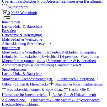
Übersicht
Persönliches Profil
Adressen
Zahlungsarten
Bestellungen
Wunschzettel
0,00 €*
Warenkorb
Innenfarben
Lacke, Holz- & Bauschutz
Fassaden
Bauchemie & Befestigung
Malerbedarf & Werkzeuge
Arbeitskleidung & Arbeitsschutz
Innenfarben
Meist gekaufte Wandfarben
Farbkarten
Kalkfarben
Innenputze
Leimfarben
Latexfarben (abwischbar)
Dispersions - Wandfarben
Mineralfarben (atmungsaktiv)
Schimmelschutz & Isolierfarben
Abtönfarben (zum selber mischen)
Grundierungen &
Spachtelmassen
Lacke, Holz- & Bauschutz
Spraydosen
Dachbeschichtungen
Lacke nach Untergrund
Office - Farben & Fliesenlacke
Straßen,- & Rasenmarkierungen
Bodenbeschichtungen & Epoxidharz
Lacke, Öle &
Holzschutz für Innenbereiche
Lacke, Öle & Holzschutz für
Außenbereiche
Füllspachtel - Feinspachtel - Polyesterspachtel
Blechdachbeschichtung