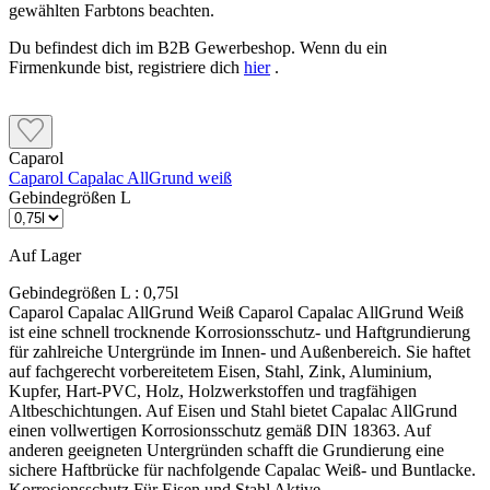
Du befindest dich im B2B Gewerbeshop. Wenn du ein
Firmenkunde bist, registriere dich
hier
.
Caparol
Caparol Capalac AllGrund weiß
Gebindegrößen L
Auf Lager
Gebindegrößen L :
0,75l
Caparol Capalac AllGrund Weiß Caparol Capalac AllGrund Weiß ist eine schnell trocknende Korrosionsschutz- und Haftgrundierung für zahlreiche Untergründe im Innen- und Außenbereich. Sie haftet auf fachgerecht vorbereitetem Eisen, Stahl, Zink, Aluminium, Kupfer, Hart-PVC, Holz, Holzwerkstoffen und tragfähigen Altbeschichtungen. Auf Eisen und Stahl bietet Capalac AllGrund einen vollwertigen Korrosionsschutz gemäß DIN 18363. Auf anderen geeigneten Untergründen schafft die Grundierung eine sichere Haftbrücke für nachfolgende Capalac Weiß- und Buntlacke. Korrosionsschutz Für Eisen und Stahl Aktive Korrosionsschutzpigmente Gute Wetterbeständigkeit Für innen und außen Schnell trocknend Geeignet für Eisen und Stahl Zink und verzinkten Stahl Aluminium und Kupfer Hart-PVC Holz und Holzwerkstoffe Tragfähige Altanstriche Nicht direkt geeignet für Eloxiertes Aluminium Rostige Flächen ohne Entrostung Lose oder nicht tragfähige Altanstriche Ungeprüfte Pulverbeschichtungen Ungeprüfte Coil-Coating-Oberflächen Feuchte oder verunreinigte Untergründe Wichtig vor der Bestellung: Capalac AllGrund ist eine Grundierung und kein fertiger Decklack. Nach der Grundierung folgt normalerweise eine Zwischen- oder Schlussbeschichtung mit einem geeigneten Capalac Weiß- oder Buntlack. Der genaue Aufbau richtet sich nach Untergrund, Einsatzbereich und gewünschter Belastbarkeit. Was macht Capalac AllGrund besonders? Eine Grundierung für viele Untergründe AllGrund kann als Korrosionsschutz auf Eisen und Stahl sowie als Haftgrundierung auf zahlreichen weiteren geeigneten Untergründen eingesetzt werden. Kurze Wartezeit Weiß und helle Farbtöne können bei geeigneten Bedingungen bereits nach etwa drei Stunden mit Alkydharzlacken überarbeitet werden. Das beschleunigt mehrschichtige Lackierarbeiten. Flexibel zu verarbeiten Die Grundierung kann gestrichen, gerollt oder mit einem geeigneten Spritzverfahren aufgetragen werden. Vor Gebrauch muss sie gründlich aufgerührt werden. Passt AllGrund zu deinem Projekt? Das Produkt passt, wenn … Eisen oder Stahl vor Korrosion geschützt werden soll Zink, Aluminium, Kupfer oder Hart-PVC grundiert wird eine schnell trocknende Haftgrundierung benötigt wird anschließend mit einem geeigneten Lack beschichtet wird mit Pinsel, Rolle oder Spritzgerät gearbeitet werden soll Zuerst genauer prüfen, wenn … die Metallart nicht sicher bekannt ist eine Pulverbeschichtung vorhanden ist es sich um Coil-Coating handelt der vorhandene Altanstrich unbekannt ist ein dauerhaft belastbares Duplexsystem benötigt wird Untergrund richtig vorbereiten Eisen und Stahl Rost, Walzhaut, Schmutz und Fett vollständig entfernen. Eisen und Stahl müssen bis zum erforderlichen Normreinheitsgrad fachgerecht gestrahlt oder maschinell entrostet werden. Verbleibender Rost unter der Grundierung kann die Haltbarkeit des gesamten Beschichtungsaufbaus beeinträchtigen. Zink und Hart-PVC Die Oberfläche mit einer geeigneten ammoniakalischen Netzmittelwäsche und Kunststoffschleifvlies sorgfältig vorbereiten. Glatte, verschmutzte oder nicht ausreichend vorbereitete Oberflächen können trotz Grundierung zu Haftungsproblemen führen. Aluminium und Kupfer Aluminium und Kupfer mit einem dafür vorgesehenen Reinigungsmittel und Kunststoffschleifvlies reinigen und anschleifen. Auf eloxiertem Aluminium darf Capalac AllGrund nicht verwendet werden. Holz und Altanstriche vorbereiten Holz und Holzwerkstoffe Holz in Faserrichtung schleifen und gründlich reinigen. Harze, Harzgallen und andere haftungsmindernde Holzinhaltstoffe entfernen. Scharfe Kanten leicht brechen. Maßhaltiges Holz: höchstens 13 % Holzfeuchte Begrenzt und nicht maßhaltiges Holz: höchstens 15 % Tragfähige Altanstriche Fest haftende Altanstriche anschleifen und sorgfältig reinigen. Lose oder nicht tragfähige Beschichtungen müssen vollständig entfernt werden. Schadstellen passend zum darunterliegenden Holz-, Metall- oder Kunststoffuntergrund vorbereiten und grundieren. Beschichtungsaufbau nach Untergrund Holz innen und außen Holz im Innenbereich einmal mit Capalac AllGrund grundieren. Holz im Außenbereich zuerst mit Capalac Holz-Imprägniergrund behandeln und anschließend mit Capalac AllGrund grundieren. Danach folgt der geeignete Decklack. Eisen und Stahl Im Innenbereich ist normalerweise eine Grundbeschichtung mit Capalac AllGrund vorgesehen. Im Außenbereich werden für den Korrosionsschutz zwei Grundbeschichtungen mit Capalac AllGrund ausgeführt. Aluminium, Kupfer und Hart-PVC Nach der vorgeschriebenen Untergrundvorbereitung einmal mit Capalac AllGrund grundieren. Anschließend je nach System eine Zwischen- und Schlussbeschichtung mit einem geeigneten Capalac Lack ausführen. Sonderfall Zink und verzinkter Stahl: Vor nachfolgenden Alkydharzdecklacken müssen Zinkblech und verzinkter Stahl besonders sorgfältig vorbereitet werden. Caparol schreibt hier mindestens zwei Beschichtungen mit Capalac AllGrund vor, damit entstehendes Zinkoxid die Haftung des Decklacks nicht beeinträchtigt. Alternativ kommen Capalac 2K-EP-Haftgrund oder Disbon 481 EP-Uniprimer infrage. Verbrauch und Reichweite Streichen Auf senkrechten Flächen ca. 90–100 ml/m² je Auftrag. Ein Liter reicht rechnerisch für ungefähr 10–11 m² bei einer Beschichtung. Rollen Auf senkrechten Flächen ca. 80–90 ml/m² je Auftrag. Ein Liter reicht rechnerisch für ungefähr 11–12,5 m² bei einer Beschichtung. Waagerechte Flächen Beim Streichen oder Rollen ca. 110 ml/m² je Auftrag. Ein Liter reicht rechnerisch für ungefähr 9 m² bei einer Beschichtung. Beim Spritzen liegt der Richtverbrauch je nach Verfahren und Bauteillage bei etwa 120–170 ml/m². Untergrund, Form, Kanten, Werkzeug und Auftragsstärke beeinflussen den tatsächlichen Materialbedarf. Exakte Werte lassen sich nur durch eine Probebeschichtung ermitteln. Verarbeitung und Trocknung Verarbeitung Vor Gebrauch gründlich aufrühren Streichen, rollen oder spritzen Bei Bedarf mit Caparol AF-Verdünner verdünnen Zwischen den Beschichtungen anschleifen Schleifstaub vollständig entfernen Bedingungen Mindesttemperatur: 5 °C Günstiger Bereich: 10–25 °C Relative Luftfeuchtigkeit: höchstens 80 % Untergrund muss trocken und sauber sein Trocknung bei 20 °C Staubtrocken nach ca. 1 Stunde Grifffest nach ca. 3–6 Stunden Weiß mit Alkydharzlack überstreichbar nach ca. 3 Stunden Mit Wasserlacken überstreichbar nach mindestens 12 Stunden Niedrigere Temperaturen, eine höhere Luftfeuchtigkeit und größere Schichtdicken verlängern die Trocknung. Intensiv getönte Varianten benötigen vor dem Überlackieren mit Alkydharzlacken etwa sechs Stunden. Häufige Fragen Ist AllGrund auch der Decklack? Nein. Capalac AllGrund schafft Haftung und Korrosionsschutz. Anschließend wird normalerweise ein geeigneter Weiß- oder Buntlack als Schlussbeschichtung aufgetragen. Muss Rost vorher entfernt werden? Ja. Die Grundierung ist kein Rostumwandler. Eisen und Stahl müssen vor dem Auftrag