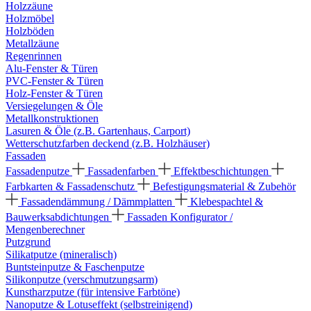
Holzzäune
Holzmöbel
Holzböden
Metallzäune
Regenrinnen
Alu-Fenster & Türen
PVC-Fenster & Türen
Holz-Fenster & Türen
Versiegelungen & Öle
Metallkonstruktionen
Lasuren & Öle (z.B. Gartenhaus, Carport)
Wetterschutzfarben deckend (z.B. Holzhäuser)
Fassaden
Fassadenputze
Fassadenfarben
Effektbeschichtungen
Farbkarten & Fassadenschutz
Befestigungsmaterial & Zubehör
Fassadendämmung / Dämmplatten
Klebespachtel &
Bauwerksabdichtungen
Fassaden Konfigurator /
Mengenberechner
Putzgrund
Silikatputze (mineralisch)
Buntsteinputze & Faschenputze
Silikonputze (verschmutzungsarm)
Kunstharzputze (für intensive Farbtöne)
Nanoputze & Lotuseffekt (selbstreinigend)