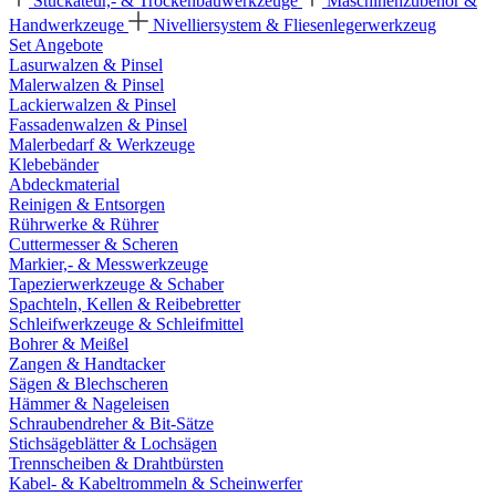
Stuckateur,- & Trockenbauwerkzeuge
Maschinenzubehör &
Handwerkzeuge
Nivelliersystem & Fliesenlegerwerkzeug
Set Angebote
Lasurwalzen & Pinsel
Malerwalzen & Pinsel
Lackierwalzen & Pinsel
Fassadenwalzen & Pinsel
Malerbedarf & Werkzeuge
Klebebänder
Abdeckmaterial
Reinigen & Entsorgen
Rührwerke & Rührer
Cuttermesser & Scheren
Markier,- & Messwerkzeuge
Tapezierwerkzeuge & Schaber
Spachteln, Kellen & Reibebretter
Schleifwerkzeuge & Schleifmittel
Bohrer & Meißel
Zangen & Handtacker
Sägen & Blechscheren
Hämmer & Nageleisen
Schraubendreher & Bit-Sätze
Stichsägeblätter & Lochsägen
Trennscheiben & Drahtbürsten
Kabel- & Kabeltrommeln & Scheinwerfer