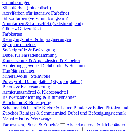
Grundierungen
Silikatfarben (mineralisch)
Acrylfarben (für intensive Farbtöne)
Silikonfarben (verschmutzungsarm)
Nanofarben & Lotuseffekt (selbstreinigend)
Glitter - Glitzereffekt
Farbkarten
Reinigungsmittel & Imprägnierungen
Styroporschneider
Sockelprofile & Befestigung
Dübel für Fassadendämmung
Kantenschutz & Anputzleisten & Zubehör
Armierungsgewebe, Dichtbänder & Schaum
Hanfdämmplatten
Mineralwolle - Steinwolle
Polystyrol - Dämmplatten (Styroporplatten)
Beton- & Kellersanierung
Armierungsmörtel & Klebespachtel
Bauwerksabdichtung & Bitumenbahnen
Bauchemie & Befestigung
Schäume
Dichtstoffe
Kleber & Leime
Bänder & Folien
Pistolen und
Zubehör
Reiniger & Schmiermittel
Dübel und Befestigungstechnik
Malerbedarf & Werkzeuge
Farbwalzen, Pinsel & Zubehör
Abdeckmaterial & Klebebänder