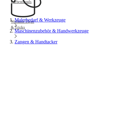
Farbentrends
Malerbedarf & Werkzeuge
Werkmit Tipps
& Tricks
Maschinenzubehör & Handwerkzeuge
Zangen & Handtacker