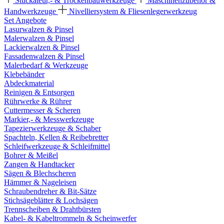
Stuckateur,- & Trockenbauwerkzeuge
Maschinenzubehör &
Handwerkzeuge
Nivelliersystem & Fliesenlegerwerkzeug
Set Angebote
Lasurwalzen & Pinsel
Malerwalzen & Pinsel
Lackierwalzen & Pinsel
Fassadenwalzen & Pinsel
Malerbedarf & Werkzeuge
Klebebänder
Abdeckmaterial
Reinigen & Entsorgen
Rührwerke & Rührer
Cuttermesser & Scheren
Markier,- & Messwerkzeuge
Tapezierwerkzeuge & Schaber
Spachteln, Kellen & Reibebretter
Schleifwerkzeuge & Schleifmittel
Bohrer & Meißel
Zangen & Handtacker
Sägen & Blechscheren
Hämmer & Nageleisen
Schraubendreher & Bit-Sätze
Stichsägeblätter & Lochsägen
Trennscheiben & Drahtbürsten
Kabel- & Kabeltrommeln & Scheinwerfer