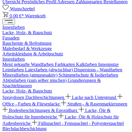
Übersicht
Persönliches Profil
Adressen
Zahlungsarten
Bestellungen
Wunschzettel
0,00 €*
Warenkorb
Innenfarben
Lacke, Holz- & Bauschutz
Fassaden
Bauchemie & Befestigung
Malerbedarf & Werkzeuge
Arbeitskleidung & Arbeitsschutz
Innenfarben
Meist gekaufte Wandfarben
Farbkarten
Kalkfarben
Innenputze
Leimfarben
Latexfarben (abwischbar)
Dispersions - Wandfarben
Mineralfarben (atmungsaktiv)
Schimmelschutz & Isolierfarben
Abtönfarben (zum selber mischen)
Grundierungen &
Spachtelmassen
Lacke, Holz- & Bauschutz
Spraydosen
Dachbeschichtungen
Lacke nach Untergrund
Office - Farben & Fliesenlacke
Straßen,- & Rasenmarkierungen
Bodenbeschichtungen & Epoxidharz
Lacke, Öle &
Holzschutz für Innenbereiche
Lacke, Öle & Holzschutz für
Außenbereiche
Füllspachtel - Feinspachtel - Polyesterspachtel
Blechdachbeschichtung