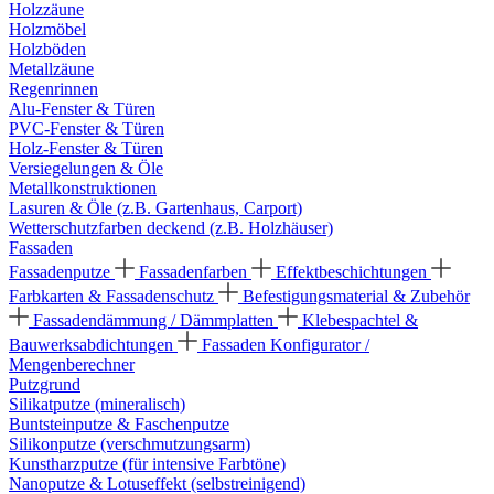
Holzzäune
Holzmöbel
Holzböden
Metallzäune
Regenrinnen
Alu-Fenster & Türen
PVC-Fenster & Türen
Holz-Fenster & Türen
Versiegelungen & Öle
Metallkonstruktionen
Lasuren & Öle (z.B. Gartenhaus, Carport)
Wetterschutzfarben deckend (z.B. Holzhäuser)
Fassaden
Fassadenputze
Fassadenfarben
Effektbeschichtungen
Farbkarten & Fassadenschutz
Befestigungsmaterial & Zubehör
Fassadendämmung / Dämmplatten
Klebespachtel &
Bauwerksabdichtungen
Fassaden Konfigurator /
Mengenberechner
Putzgrund
Silikatputze (mineralisch)
Buntsteinputze & Faschenputze
Silikonputze (verschmutzungsarm)
Kunstharzputze (für intensive Farbtöne)
Nanoputze & Lotuseffekt (selbstreinigend)