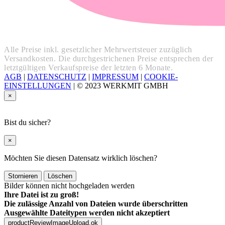
Alle Preise inkl. gesetzlicher Mehrwertsteuer zuzüglich
Versandkosten. Die durchgestrichenen Preise entsprechen der
letztgültigen Verkaufspreise der letzten 6 Monate.
AGB
|
DATENSCHUTZ
|
IMPRESSUM
|
COOKIE-
EINSTELLUNGEN
|
© 2023 WERKMIT GMBH
×
Bist du sicher?
×
Möchten Sie diesen Datensatz wirklich löschen?
Stornieren
Löschen
Bilder können nicht hochgeladen werden
Ihre Datei ist zu groß!
Die zulässige Anzahl von Dateien wurde überschritten
Ausgewählte Dateitypen werden nicht akzeptiert
productReviewImageUpload.ok