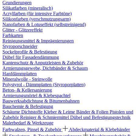
Grundierungen
Silikatfarben (mineralisch)
Acrylfarben (für intensive Farbtöne)
Silikonfarben (verschmutzungsarm)
Nanofarben & Lotuseffekt (selbstreinigend)
Glitter - Glitzereffekt
Farbkarten
Reinigungsmittel & Imprägnierungen
Styroporschneider
Sockelprofile & Befestigung
Dübel für Fassadendämmung
Kantenschutz & Anputzleisten & Zubehör
Armierungsgewebe, Dichtbänder & Schaum
Hanfdämmplatten
Mineralwolle - Steinwolle
Polystyrol - Dämmplatten (Styroporplatten)
Beton- & Kellersanierung
Armierungsmörtel & Klebespachtel
Bauwerksabdichtung & Bitumenbahnen
Bauchemie & Befestigung
Schäume
Dichtstoffe
Kleber & Leime
Bänder & Folien
Pistolen und
Zubehör
Reiniger & Schmiermittel
Dübel und Befestigungstechnik
Malerbedarf & Werkzeuge
Farbwalzen, Pinsel & Zubehör
Abdeckmaterial & Klebebänder