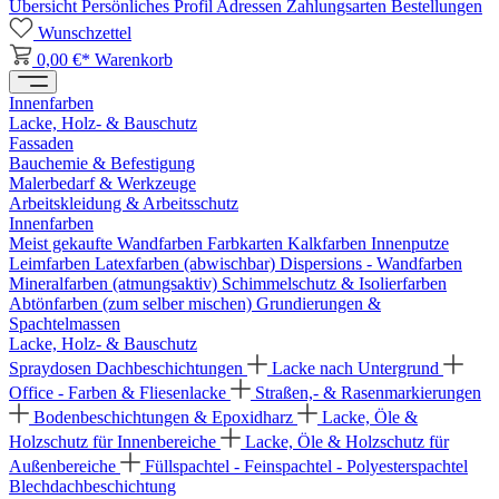
Übersicht
Persönliches Profil
Adressen
Zahlungsarten
Bestellungen
Wunschzettel
0,00 €*
Warenkorb
Innenfarben
Lacke, Holz- & Bauschutz
Fassaden
Bauchemie & Befestigung
Malerbedarf & Werkzeuge
Arbeitskleidung & Arbeitsschutz
Innenfarben
Meist gekaufte Wandfarben
Farbkarten
Kalkfarben
Innenputze
Leimfarben
Latexfarben (abwischbar)
Dispersions - Wandfarben
Mineralfarben (atmungsaktiv)
Schimmelschutz & Isolierfarben
Abtönfarben (zum selber mischen)
Grundierungen &
Spachtelmassen
Lacke, Holz- & Bauschutz
Spraydosen
Dachbeschichtungen
Lacke nach Untergrund
Office - Farben & Fliesenlacke
Straßen,- & Rasenmarkierungen
Bodenbeschichtungen & Epoxidharz
Lacke, Öle &
Holzschutz für Innenbereiche
Lacke, Öle & Holzschutz für
Außenbereiche
Füllspachtel - Feinspachtel - Polyesterspachtel
Blechdachbeschichtung