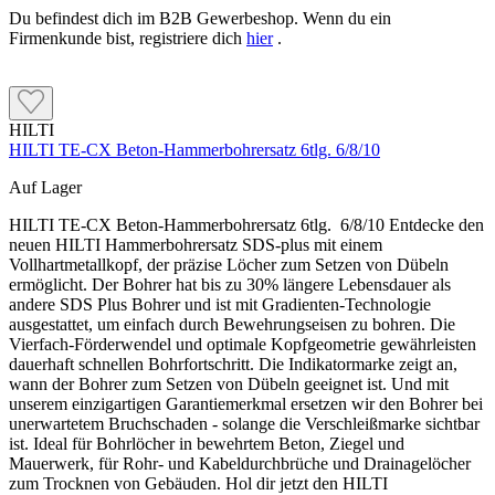
Du befindest dich im B2B Gewerbeshop. Wenn du ein
Firmenkunde bist, registriere dich
hier
.
HILTI
HILTI TE-CX Beton-Hammerbohrersatz 6tlg. 6/8/10
Auf Lager
HILTI TE-CX Beton-Hammerbohrersatz 6tlg. 6/8/10 Entdecke den
neuen HILTI Hammerbohrersatz SDS-plus mit einem
Vollhartmetallkopf, der präzise Löcher zum Setzen von Dübeln
ermöglicht. Der Bohrer hat bis zu 30% längere Lebensdauer als
andere SDS Plus Bohrer und ist mit Gradienten-Technologie
ausgestattet, um einfach durch Bewehrungseisen zu bohren. Die
Vierfach-Förderwendel und optimale Kopfgeometrie gewährleisten
dauerhaft schnellen Bohrfortschritt. Die Indikatormarke zeigt an,
wann der Bohrer zum Setzen von Dübeln geeignet ist. Und mit
unserem einzigartigen Garantiemerkmal ersetzen wir den Bohrer bei
unerwartetem Bruchschaden - solange die Verschleißmarke sichtbar
ist. Ideal für Bohrlöcher in bewehrtem Beton, Ziegel und
Mauerwerk, für Rohr- und Kabeldurchbrüche und Drainagelöcher
zum Trocknen von Gebäuden. Hol dir jetzt den HILTI