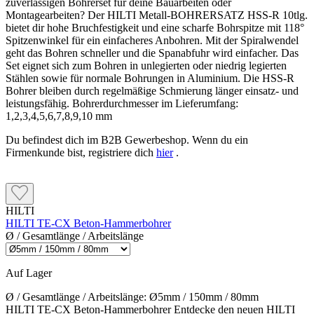
zuverlässigen Bohrerset für deine Bauarbeiten oder
Montagearbeiten? Der HILTI Metall-BOHRERSATZ HSS-R 10tlg.
bietet dir hohe Bruchfestigkeit und eine scharfe Bohrspitze mit 118°
Spitzenwinkel für ein einfacheres Anbohren. Mit der Spiralwendel
geht das Bohren schneller und die Spanabfuhr wird einfacher. Das
Set eignet sich zum Bohren in unlegierten oder niedrig legierten
Stählen sowie für normale Bohrungen in Aluminium. Die HSS-R
Bohrer bleiben durch regelmäßige Schmierung länger einsatz- und
leistungsfähig. Bohrerdurchmesser im Lieferumfang:
1,2,3,4,5,6,7,8,9,10 mm
Du befindest dich im B2B Gewerbeshop. Wenn du ein
Firmenkunde bist, registriere dich
hier
.
HILTI
HILTI TE-CX Beton-Hammerbohrer
Ø / Gesamtlänge / Arbeitslänge
Auf Lager
Ø / Gesamtlänge / Arbeitslänge:
Ø5mm / 150mm / 80mm
HILTI TE-CX Beton-Hammerbohrer Entdecke den neuen HILTI