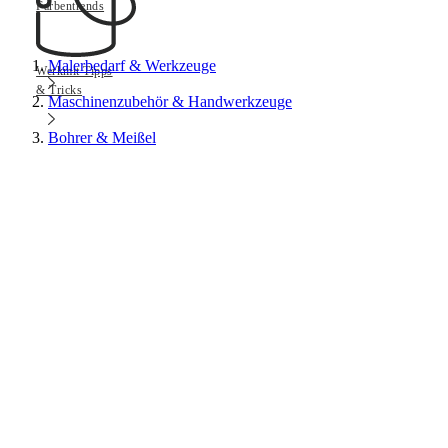
Farbentrends
Malerbedarf & Werkzeuge
Werkmit Tipps
& Tricks
Maschinenzubehör & Handwerkzeuge
Bohrer & Meißel