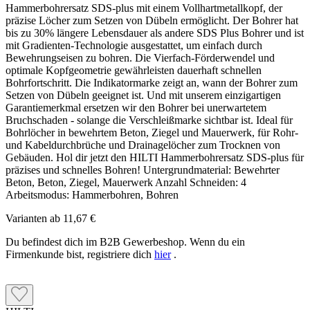
Hammerbohrersatz SDS-plus mit einem Vollhartmetallkopf, der
präzise Löcher zum Setzen von Dübeln ermöglicht. Der Bohrer hat
bis zu 30% längere Lebensdauer als andere SDS Plus Bohrer und ist
mit Gradienten-Technologie ausgestattet, um einfach durch
Bewehrungseisen zu bohren. Die Vierfach-Förderwendel und
optimale Kopfgeometrie gewährleisten dauerhaft schnellen
Bohrfortschritt. Die Indikatormarke zeigt an, wann der Bohrer zum
Setzen von Dübeln geeignet ist. Und mit unserem einzigartigen
Garantiemerkmal ersetzen wir den Bohrer bei unerwartetem
Bruchschaden - solange die Verschleißmarke sichtbar ist. Ideal für
Bohrlöcher in bewehrtem Beton, Ziegel und Mauerwerk, für Rohr-
und Kabeldurchbrüche und Drainagelöcher zum Trocknen von
Gebäuden. Hol dir jetzt den HILTI Hammerbohrersatz SDS-plus für
präzises und schnelles Bohren! Untergrundmaterial: Bewehrter
Beton, Beton, Ziegel, Mauerwerk Anzahl Schneiden: 4
Arbeitsmodus: Hammerbohren, Bohren
Varianten ab
11,67 €
Du befindest dich im B2B Gewerbeshop. Wenn du ein
Firmenkunde bist, registriere dich
hier
.