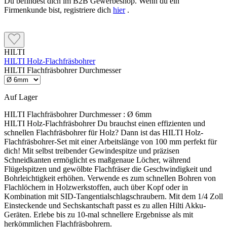
Du befindest dich im B2B Gewerbeshop. Wenn du ein
Firmenkunde bist, registriere dich
hier
.
HILTI
HILTI Holz-Flachfräsbohrer
HILTI Flachfräsbohrer Durchmesser
Auf Lager
HILTI Flachfräsbohrer Durchmesser :
Ø 6mm
HILTI Holz-Flachfräsbohrer Du brauchst einen effizienten und
schnellen Flachfräsbohrer für Holz? Dann ist das HILTI Holz-
Flachfräsbohrer-Set mit einer Arbeitslänge von 100 mm perfekt für
dich! Mit selbst treibender Gewindespitze und präzisen
Schneidkanten ermöglicht es maßgenaue Löcher, während
Flügelspitzen und gewölbte Flachfräser die Geschwindigkeit und
Bohrleichtigkeit erhöhen. Verwende es zum schnellen Bohren von
Flachlöchern in Holzwerkstoffen, auch über Kopf oder in
Kombination mit SID-Tangentialschlagschraubern. Mit dem 1/4 Zoll
Einsteckende und Sechskantschaft passt es zu allen Hilti Akku-
Geräten. Erlebe bis zu 10-mal schnellere Ergebnisse als mit
herkömmlichen Flachfräsbohrern.