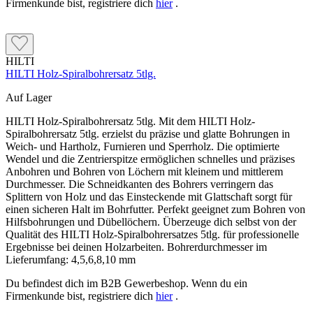
Firmenkunde bist, registriere dich
hier
.
HILTI
HILTI Holz-Spiralbohrersatz 5tlg.
Auf Lager
HILTI Holz-Spiralbohrersatz 5tlg. Mit dem HILTI Holz-
Spiralbohrersatz 5tlg. erzielst du präzise und glatte Bohrungen in
Weich- und Hartholz, Furnieren und Sperrholz. Die optimierte
Wendel und die Zentrierspitze ermöglichen schnelles und präzises
Anbohren und Bohren von Löchern mit kleinem und mittlerem
Durchmesser. Die Schneidkanten des Bohrers verringern das
Splittern von Holz und das Einsteckende mit Glattschaft sorgt für
einen sicheren Halt im Bohrfutter. Perfekt geeignet zum Bohren von
Hilfsbohrungen und Dübellöchern. Überzeuge dich selbst von der
Qualität des HILTI Holz-Spiralbohrersatzes 5tlg. für professionelle
Ergebnisse bei deinen Holzarbeiten. Bohrerdurchmesser im
Lieferumfang: 4,5,6,8,10 mm
Du befindest dich im B2B Gewerbeshop. Wenn du ein
Firmenkunde bist, registriere dich
hier
.