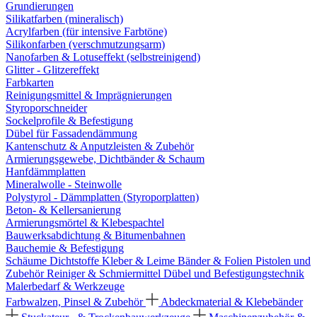
Grundierungen
Silikatfarben (mineralisch)
Acrylfarben (für intensive Farbtöne)
Silikonfarben (verschmutzungsarm)
Nanofarben & Lotuseffekt (selbstreinigend)
Glitter - Glitzereffekt
Farbkarten
Reinigungsmittel & Imprägnierungen
Styroporschneider
Sockelprofile & Befestigung
Dübel für Fassadendämmung
Kantenschutz & Anputzleisten & Zubehör
Armierungsgewebe, Dichtbänder & Schaum
Hanfdämmplatten
Mineralwolle - Steinwolle
Polystyrol - Dämmplatten (Styroporplatten)
Beton- & Kellersanierung
Armierungsmörtel & Klebespachtel
Bauwerksabdichtung & Bitumenbahnen
Bauchemie & Befestigung
Schäume
Dichtstoffe
Kleber & Leime
Bänder & Folien
Pistolen und
Zubehör
Reiniger & Schmiermittel
Dübel und Befestigungstechnik
Malerbedarf & Werkzeuge
Farbwalzen, Pinsel & Zubehör
Abdeckmaterial & Klebebänder