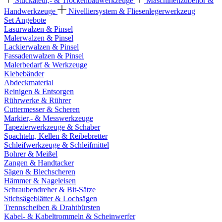
Stuckateur,- & Trockenbauwerkzeuge
Maschinenzubehör &
Handwerkzeuge
Nivelliersystem & Fliesenlegerwerkzeug
Set Angebote
Lasurwalzen & Pinsel
Malerwalzen & Pinsel
Lackierwalzen & Pinsel
Fassadenwalzen & Pinsel
Malerbedarf & Werkzeuge
Klebebänder
Abdeckmaterial
Reinigen & Entsorgen
Rührwerke & Rührer
Cuttermesser & Scheren
Markier,- & Messwerkzeuge
Tapezierwerkzeuge & Schaber
Spachteln, Kellen & Reibebretter
Schleifwerkzeuge & Schleifmittel
Bohrer & Meißel
Zangen & Handtacker
Sägen & Blechscheren
Hämmer & Nageleisen
Schraubendreher & Bit-Sätze
Stichsägeblätter & Lochsägen
Trennscheiben & Drahtbürsten
Kabel- & Kabeltrommeln & Scheinwerfer