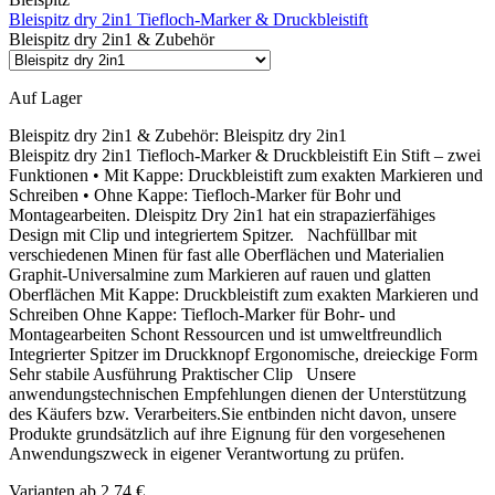
Bleispitz dry 2in1 Tiefloch-Marker & Druckbleistift
Bleispitz dry 2in1 & Zubehör
Auf Lager
Bleispitz dry 2in1 & Zubehör:
Bleispitz dry 2in1
Bleispitz dry 2in1 Tiefloch-Marker & Druckbleistift Ein Stift – zwei
Funktionen • Mit Kappe: Druckbleistift zum exakten Markieren und
Schreiben • Ohne Kappe: Tiefloch-Marker für Bohr und
Montagearbeiten. Dleispitz Dry 2in1 hat ein strapazierfähiges
Design mit Clip und integriertem Spitzer. Nachfüllbar mit
verschiedenen Minen für fast alle Oberflächen und Materialien
Graphit-Universalmine zum Markieren auf rauen und glatten
Oberflächen Mit Kappe: Druckbleistift zum exakten Markieren und
Schreiben Ohne Kappe: Tiefloch-Marker für Bohr- und
Montagearbeiten Schont Ressourcen und ist umweltfreundlich
Integrierter Spitzer im Druckknopf Ergonomische, dreieckige Form
Sehr stabile Ausführung Praktischer Clip Unsere
anwendungstechnischen Empfehlungen dienen der Unterstützung
des Käufers bzw. Verarbeiters.Sie entbinden nicht davon, unsere
Produkte grundsätzlich auf ihre Eignung für den vorgesehenen
Anwendungszweck in eigener Verantwortung zu prüfen.
Varianten ab
2,74 €