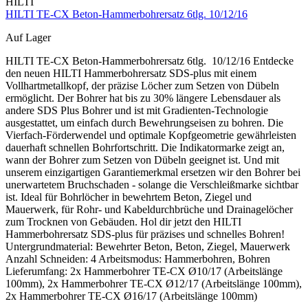
HILTI
HILTI TE-CX Beton-Hammerbohrersatz 6tlg. 10/12/16
Auf Lager
HILTI TE-CX Beton-Hammerbohrersatz 6tlg. 10/12/16 Entdecke
den neuen HILTI Hammerbohrersatz SDS-plus mit einem
Vollhartmetallkopf, der präzise Löcher zum Setzen von Dübeln
ermöglicht. Der Bohrer hat bis zu 30% längere Lebensdauer als
andere SDS Plus Bohrer und ist mit Gradienten-Technologie
ausgestattet, um einfach durch Bewehrungseisen zu bohren. Die
Vierfach-Förderwendel und optimale Kopfgeometrie gewährleisten
dauerhaft schnellen Bohrfortschritt. Die Indikatormarke zeigt an,
wann der Bohrer zum Setzen von Dübeln geeignet ist. Und mit
unserem einzigartigen Garantiemerkmal ersetzen wir den Bohrer bei
unerwartetem Bruchschaden - solange die Verschleißmarke sichtbar
ist. Ideal für Bohrlöcher in bewehrtem Beton, Ziegel und
Mauerwerk, für Rohr- und Kabeldurchbrüche und Drainagelöcher
zum Trocknen von Gebäuden. Hol dir jetzt den HILTI
Hammerbohrersatz SDS-plus für präzises und schnelles Bohren!
Untergrundmaterial: Bewehrter Beton, Beton, Ziegel, Mauerwerk
Anzahl Schneiden: 4 Arbeitsmodus: Hammerbohren, Bohren
Lieferumfang: 2x Hammerbohrer TE-CX Ø10/17 (Arbeitslänge
100mm), 2x Hammerbohrer TE-CX Ø12/17 (Arbeitslänge 100mm),
2x Hammerbohrer TE-CX Ø16/17 (Arbeitslänge 100mm)