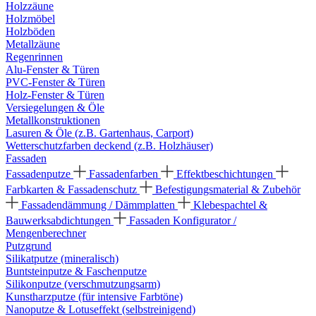
Holzzäune
Holzmöbel
Holzböden
Metallzäune
Regenrinnen
Alu-Fenster & Türen
PVC-Fenster & Türen
Holz-Fenster & Türen
Versiegelungen & Öle
Metallkonstruktionen
Lasuren & Öle (z.B. Gartenhaus, Carport)
Wetterschutzfarben deckend (z.B. Holzhäuser)
Fassaden
Fassadenputze
Fassadenfarben
Effektbeschichtungen
Farbkarten & Fassadenschutz
Befestigungsmaterial & Zubehör
Fassadendämmung / Dämmplatten
Klebespachtel &
Bauwerksabdichtungen
Fassaden Konfigurator /
Mengenberechner
Putzgrund
Silikatputze (mineralisch)
Buntsteinputze & Faschenputze
Silikonputze (verschmutzungsarm)
Kunstharzputze (für intensive Farbtöne)
Nanoputze & Lotuseffekt (selbstreinigend)