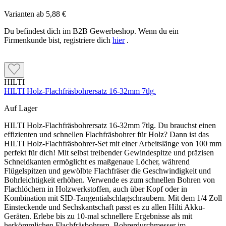
Varianten ab
5,88 €
Du befindest dich im B2B Gewerbeshop. Wenn du ein
Firmenkunde bist, registriere dich
hier
.
HILTI
HILTI Holz-Flachfräsbohrersatz 16-32mm 7tlg.
Auf Lager
HILTI Holz-Flachfräsbohrersatz 16-32mm 7tlg. Du brauchst einen
effizienten und schnellen Flachfräsbohrer für Holz? Dann ist das
HILTI Holz-Flachfräsbohrer-Set mit einer Arbeitslänge von 100 mm
perfekt für dich! Mit selbst treibender Gewindespitze und präzisen
Schneidkanten ermöglicht es maßgenaue Löcher, während
Flügelspitzen und gewölbte Flachfräser die Geschwindigkeit und
Bohrleichtigkeit erhöhen. Verwende es zum schnellen Bohren von
Flachlöchern in Holzwerkstoffen, auch über Kopf oder in
Kombination mit SID-Tangentialschlagschraubern. Mit dem 1/4 Zoll
Einsteckende und Sechskantschaft passt es zu allen Hilti Akku-
Geräten. Erlebe bis zu 10-mal schnellere Ergebnisse als mit
herkömmlichen Flachfräsbohrern. Bohrerdurchmesser im