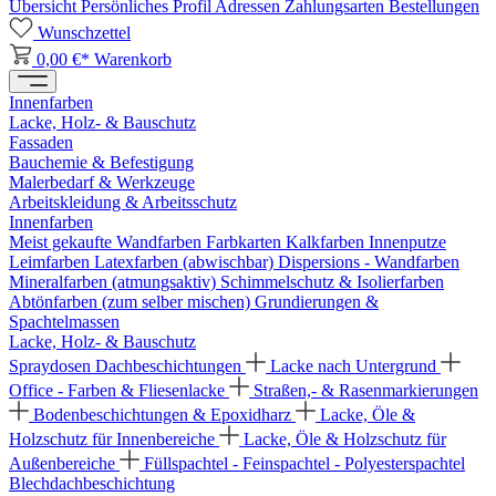
Übersicht
Persönliches Profil
Adressen
Zahlungsarten
Bestellungen
Wunschzettel
0,00 €*
Warenkorb
Innenfarben
Lacke, Holz- & Bauschutz
Fassaden
Bauchemie & Befestigung
Malerbedarf & Werkzeuge
Arbeitskleidung & Arbeitsschutz
Innenfarben
Meist gekaufte Wandfarben
Farbkarten
Kalkfarben
Innenputze
Leimfarben
Latexfarben (abwischbar)
Dispersions - Wandfarben
Mineralfarben (atmungsaktiv)
Schimmelschutz & Isolierfarben
Abtönfarben (zum selber mischen)
Grundierungen &
Spachtelmassen
Lacke, Holz- & Bauschutz
Spraydosen
Dachbeschichtungen
Lacke nach Untergrund
Office - Farben & Fliesenlacke
Straßen,- & Rasenmarkierungen
Bodenbeschichtungen & Epoxidharz
Lacke, Öle &
Holzschutz für Innenbereiche
Lacke, Öle & Holzschutz für
Außenbereiche
Füllspachtel - Feinspachtel - Polyesterspachtel
Blechdachbeschichtung