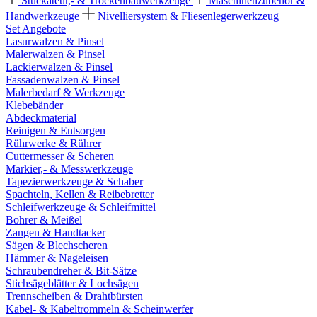
Stuckateur,- & Trockenbauwerkzeuge
Maschinenzubehör &
Handwerkzeuge
Nivelliersystem & Fliesenlegerwerkzeug
Set Angebote
Lasurwalzen & Pinsel
Malerwalzen & Pinsel
Lackierwalzen & Pinsel
Fassadenwalzen & Pinsel
Malerbedarf & Werkzeuge
Klebebänder
Abdeckmaterial
Reinigen & Entsorgen
Rührwerke & Rührer
Cuttermesser & Scheren
Markier,- & Messwerkzeuge
Tapezierwerkzeuge & Schaber
Spachteln, Kellen & Reibebretter
Schleifwerkzeuge & Schleifmittel
Bohrer & Meißel
Zangen & Handtacker
Sägen & Blechscheren
Hämmer & Nageleisen
Schraubendreher & Bit-Sätze
Stichsägeblätter & Lochsägen
Trennscheiben & Drahtbürsten
Kabel- & Kabeltrommeln & Scheinwerfer