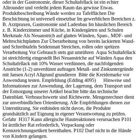
oder in der Gastronomie, dieser Schultafellack ist ein echter
Allrounder und verleiht jedem Raum das gewisse Etwas.
Produktbeschreibung Wände werden zu Tafelflächen Die
Beschichtung ist universell einsetzbar Im gewerblichen Bereichen z.
B. Arztpraxen, Gastronomie und Ladenbau Im häuslichen Bereich
z. B. Kinderzimmer und Küche, in Kindergärten und Schulen
Merkmale Als Neuanstrich auf glatten Wänden, Span-, MDF- und
Mehrschichtplatten Zur Überarbeitung von bereits lackierten Wand-
und Schreibtafeln Seidenmatt Streichen, rollen oder spritzen
Verarbeitung Vor Gebrauch stets gut umrühren Aqua Schultafellack
ist streichfertig eingestellt Bei Neuanstriche auf Wänden Aqua den
Schultafellack mit 10% Wasser verdünnen, die nachfolgenden
Anstriche (1-2) unverdünnt auftragen Metall- und Zinkuntergründe
mit Jansen Acryl Allgrund grundieren Bitte die Kreidemarke vor
Anwendung testen. Empfehlung (Edding 4095) Hinweise und
Informationen zur Anwendung, der Lagerung, dem Transport und
der Entsorgung unserer Artikel beachte bitte das technische
Datenblatt. Verbrauchswerte sind Richtwerte. Mengenrechner dient
zur unverbindlichen Orientierung. Alle Empfehlungen dienen zur
Unterstützung. Sie entbinden nicht davon, die Produkte
grundsätzlich auf Eignung in eigener Verantwortung zu prüfen.
Gefahr H317 Kann allergische Hautreaktionen verursachen P101
Ist ärztlicher Rat erforderlich, Verpackung oder
Kennzeichnungsetikett bereithalten. P102 Darf nicht in die Hände
von Kindern gelangen.