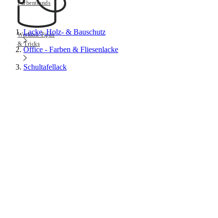
Farbentrends
Lacke, Holz- & Bauschutz
Werkmit Tipps
& Tricks
Office - Farben & Fliesenlacke
Schultafellack