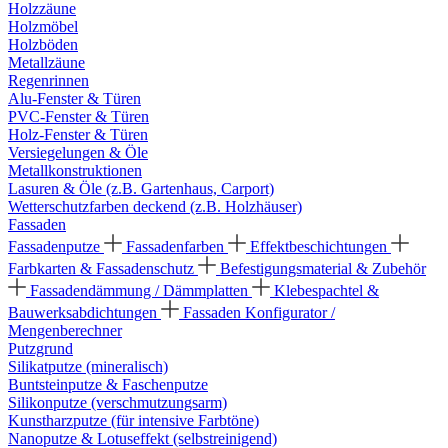
Holzzäune
Holzmöbel
Holzböden
Metallzäune
Regenrinnen
Alu-Fenster & Türen
PVC-Fenster & Türen
Holz-Fenster & Türen
Versiegelungen & Öle
Metallkonstruktionen
Lasuren & Öle (z.B. Gartenhaus, Carport)
Wetterschutzfarben deckend (z.B. Holzhäuser)
Fassaden
Fassadenputze
Fassadenfarben
Effektbeschichtungen
Farbkarten & Fassadenschutz
Befestigungsmaterial & Zubehör
Fassadendämmung / Dämmplatten
Klebespachtel &
Bauwerksabdichtungen
Fassaden Konfigurator /
Mengenberechner
Putzgrund
Silikatputze (mineralisch)
Buntsteinputze & Faschenputze
Silikonputze (verschmutzungsarm)
Kunstharzputze (für intensive Farbtöne)
Nanoputze & Lotuseffekt (selbstreinigend)