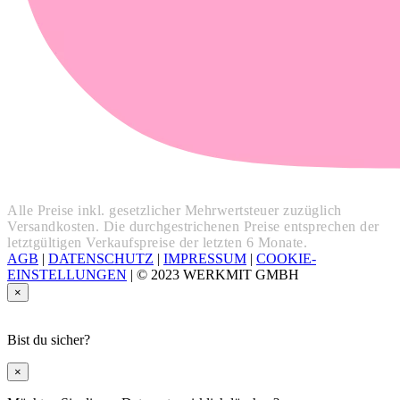
Alle Preise inkl. gesetzlicher Mehrwertsteuer zuzüglich
Versandkosten. Die durchgestrichenen Preise entsprechen der
letztgültigen Verkaufspreise der letzten 6 Monate.
AGB
|
DATENSCHUTZ
|
IMPRESSUM
|
COOKIE-
EINSTELLUNGEN
|
© 2023 WERKMIT GMBH
×
Bist du sicher?
×