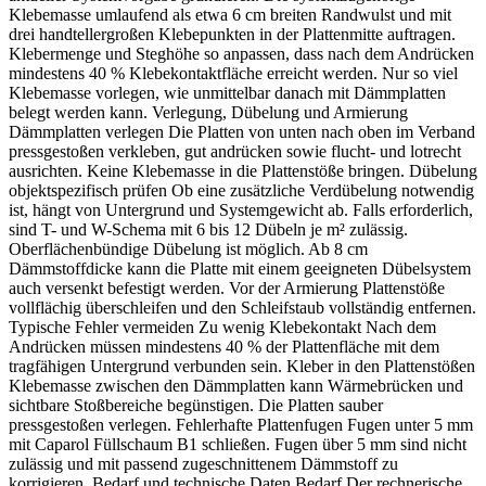
Klebemasse umlaufend als etwa 6 cm breiten Randwulst und mit
drei handtellergroßen Klebepunkten in der Plattenmitte auftragen.
Klebermenge und Steghöhe so anpassen, dass nach dem Andrücken
mindestens 40 % Klebekontaktfläche erreicht werden. Nur so viel
Klebemasse vorlegen, wie unmittelbar danach mit Dämmplatten
belegt werden kann. Verlegung, Dübelung und Armierung
Dämmplatten verlegen Die Platten von unten nach oben im Verband
pressgestoßen verkleben, gut andrücken sowie flucht- und lotrecht
ausrichten. Keine Klebemasse in die Plattenstöße bringen. Dübelung
objektspezifisch prüfen Ob eine zusätzliche Verdübelung notwendig
ist, hängt von Untergrund und Systemgewicht ab. Falls erforderlich,
sind T- und W-Schema mit 6 bis 12 Dübeln je m² zulässig.
Oberflächenbündige Dübelung ist möglich. Ab 8 cm
Dämmstoffdicke kann die Platte mit einem geeigneten Dübelsystem
auch versenkt befestigt werden. Vor der Armierung Plattenstöße
vollflächig überschleifen und den Schleifstaub vollständig entfernen.
Typische Fehler vermeiden Zu wenig Klebekontakt Nach dem
Andrücken müssen mindestens 40 % der Plattenfläche mit dem
tragfähigen Untergrund verbunden sein. Kleber in den Plattenstößen
Klebemasse zwischen den Dämmplatten kann Wärmebrücken und
sichtbare Stoßbereiche begünstigen. Die Platten sauber
pressgestoßen verlegen. Fehlerhafte Plattenfugen Fugen unter 5 mm
mit Caparol Füllschaum B1 schließen. Fugen über 5 mm sind nicht
zulässig und mit passend zugeschnittenem Dämmstoff zu
korrigieren. Bedarf und technische Daten Bedarf Der rechnerische