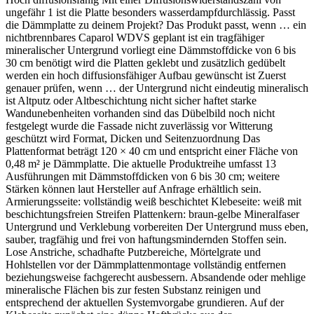
ungefähr 1 ist die Platte besonders wasserdampfdurchlässig. Passt
die Dämmplatte zu deinem Projekt? Das Produkt passt, wenn … ein
nichtbrennbares Caparol WDVS geplant ist ein tragfähiger
mineralischer Untergrund vorliegt eine Dämmstoffdicke von 6 bis
30 cm benötigt wird die Platten geklebt und zusätzlich gedübelt
werden ein hoch diffusionsfähiger Aufbau gewünscht ist Zuerst
genauer prüfen, wenn … der Untergrund nicht eindeutig mineralisch
ist Altputz oder Altbeschichtung nicht sicher haftet starke
Wandunebenheiten vorhanden sind das Dübelbild noch nicht
festgelegt wurde die Fassade nicht zuverlässig vor Witterung
geschützt wird Format, Dicken und Seitenzuordnung Das
Plattenformat beträgt 120 × 40 cm und entspricht einer Fläche von
0,48 m² je Dämmplatte. Die aktuelle Produktreihe umfasst 13
Ausführungen mit Dämmstoffdicken von 6 bis 30 cm; weitere
Stärken können laut Hersteller auf Anfrage erhältlich sein.
Armierungsseite: vollständig weiß beschichtet Klebeseite: weiß mit
beschichtungsfreien Streifen Plattenkern: braun-gelbe Mineralfaser
Untergrund und Verklebung vorbereiten Der Untergrund muss eben,
sauber, tragfähig und frei von haftungsmindernden Stoffen sein.
Lose Anstriche, schadhafte Putzbereiche, Mörtelgrate und
Hohlstellen vor der Dämmplattenmontage vollständig entfernen
beziehungsweise fachgerecht ausbessern. Absandende oder mehlige
mineralische Flächen bis zur festen Substanz reinigen und
entsprechend der aktuellen Systemvorgabe grundieren. Auf der