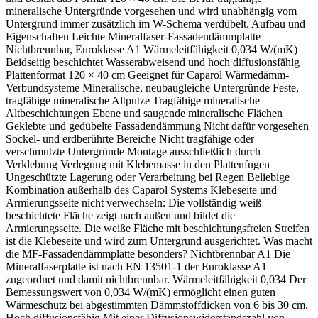
mineralische Untergründe vorgesehen und wird unabhängig vom
Untergrund immer zusätzlich im W-Schema verdübelt. Aufbau und
Eigenschaften Leichte Mineralfaser-Fassadendämmplatte
Nichtbrennbar, Euroklasse A1 Wärmeleitfähigkeit 0,034 W/(mK)
Beidseitig beschichtet Wasserabweisend und hoch diffusionsfähig
Plattenformat 120 × 40 cm Geeignet für Caparol Wärmedämm-
Verbundsysteme Mineralische, neubaugleiche Untergründe Feste,
tragfähige mineralische Altputze Tragfähige mineralische
Altbeschichtungen Ebene und saugende mineralische Flächen
Geklebte und gedübelte Fassadendämmung Nicht dafür vorgesehen
Sockel- und erdberührte Bereiche Nicht tragfähige oder
verschmutzte Untergründe Montage ausschließlich durch
Verklebung Verlegung mit Klebemasse in den Plattenfugen
Ungeschützte Lagerung oder Verarbeitung bei Regen Beliebige
Kombination außerhalb des Caparol Systems Klebeseite und
Armierungsseite nicht verwechseln: Die vollständig weiß
beschichtete Fläche zeigt nach außen und bildet die
Armierungsseite. Die weiße Fläche mit beschichtungsfreien Streifen
ist die Klebeseite und wird zum Untergrund ausgerichtet. Was macht
die MF-Fassadendämmplatte besonders? Nichtbrennbar A1 Die
Mineralfaserplatte ist nach EN 13501-1 der Euroklasse A1
zugeordnet und damit nichtbrennbar. Wärmeleitfähigkeit 0,034 Der
Bemessungswert von 0,034 W/(mK) ermöglicht einen guten
Wärmeschutz bei abgestimmten Dämmstoffdicken von 6 bis 30 cm.
Hoch diffusionsfähig Mit einer Diffusionswiderstandszahl von