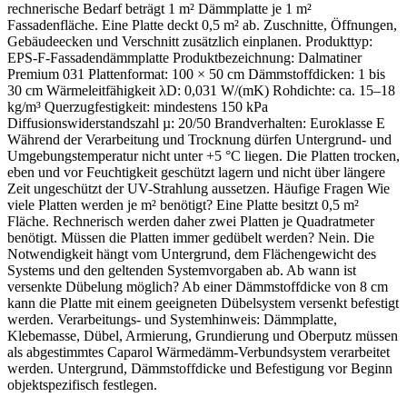
rechnerische Bedarf beträgt 1 m² Dämmplatte je 1 m²
Fassadenfläche. Eine Platte deckt 0,5 m² ab. Zuschnitte, Öffnungen,
Gebäudeecken und Verschnitt zusätzlich einplanen. Produkttyp:
EPS-F-Fassadendämmplatte Produktbezeichnung: Dalmatiner
Premium 031 Plattenformat: 100 × 50 cm Dämmstoffdicken: 1 bis
30 cm Wärmeleitfähigkeit λD: 0,031 W/(mK) Rohdichte: ca. 15–18
kg/m³ Querzugfestigkeit: mindestens 150 kPa
Diffusionswiderstandszahl µ: 20/50 Brandverhalten: Euroklasse E
Während der Verarbeitung und Trocknung dürfen Untergrund- und
Umgebungstemperatur nicht unter +5 °C liegen. Die Platten trocken,
eben und vor Feuchtigkeit geschützt lagern und nicht über längere
Zeit ungeschützt der UV-Strahlung aussetzen. Häufige Fragen Wie
viele Platten werden je m² benötigt? Eine Platte besitzt 0,5 m²
Fläche. Rechnerisch werden daher zwei Platten je Quadratmeter
benötigt. Müssen die Platten immer gedübelt werden? Nein. Die
Notwendigkeit hängt vom Untergrund, dem Flächengewicht des
Systems und den geltenden Systemvorgaben ab. Ab wann ist
versenkte Dübelung möglich? Ab einer Dämmstoffdicke von 8 cm
kann die Platte mit einem geeigneten Dübelsystem versenkt befestigt
werden. Verarbeitungs- und Systemhinweis: Dämmplatte,
Klebemasse, Dübel, Armierung, Grundierung und Oberputz müssen
als abgestimmtes Caparol Wärmedämm-Verbundsystem verarbeitet
werden. Untergrund, Dämmstoffdicke und Befestigung vor Beginn
objektspezifisch festlegen.