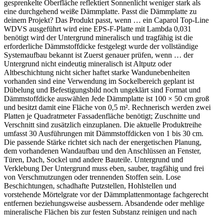
gesprenkelte Oberfläche reflektiert Sonnenlicht weniger stark als
eine durchgehend weiße Dämmplatte. Passt die Dämmplatte zu
deinem Projekt? Das Produkt passt, wenn … ein Caparol Top-Line
WDVS ausgeführt wird eine EPS-F-Platte mit Lambda 0,031
benötigt wird der Untergrund mineralisch und tragfähig ist die
erforderliche Dämmstoffdicke festgelegt wurde der vollständige
Systemaufbau bekannt ist Zuerst genauer prüfen, wenn … der
Untergrund nicht eindeutig mineralisch ist Altputz oder
Altbeschichtung nicht sicher haftet starke Wandunebenheiten
vorhanden sind eine Verwendung im Sockelbereich geplant ist
Dübelung und Befestigungsbild noch ungeklärt sind Format und
Dämmstoffdicke auswählen Jede Dämmplatte ist 100 × 50 cm groß
und besitzt damit eine Fläche von 0,5 m². Rechnerisch werden zwei
Platten je Quadratmeter Fassadenfläche benötigt; Zuschnitte und
Verschnitt sind zusätzlich einzuplanen. Die aktuelle Produktreihe
umfasst 30 Ausführungen mit Dämmstoffdicken von 1 bis 30 cm.
Die passende Stärke richtet sich nach der energetischen Planung,
dem vorhandenen Wandaufbau und den Anschlüssen an Fenster,
Türen, Dach, Sockel und andere Bauteile. Untergrund und
Verklebung Der Untergrund muss eben, sauber, tragfähig und frei
von Verschmutzungen oder trennenden Stoffen sein. Lose
Beschichtungen, schadhafte Putzstellen, Hohlstellen und
vorstehende Mörtelgrate vor der Dämmplattenmontage fachgerecht
entfernen beziehungsweise ausbessern. Absandende oder mehlige
mineralische Flächen bis zur festen Substanz reinigen und nach