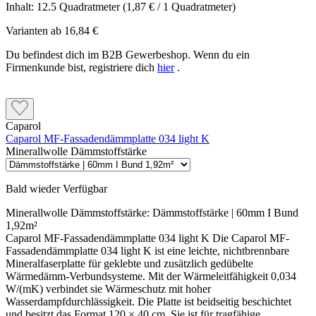
Inhalt:
12.5 Quadratmeter
(1,87 € / 1 Quadratmeter)
Varianten ab
16,84 €
Du befindest dich im B2B Gewerbeshop. Wenn du ein
Firmenkunde bist, registriere dich
hier
.
Caparol
Caparol MF-Fassadendämmplatte 034 light K
Minerallwolle Dämmstoffstärke
Bald wieder Verfügbar
Minerallwolle Dämmstoffstärke:
Dämmstoffstärke | 60mm I Bund
1,92m²
Caparol MF-Fassadendämmplatte 034 light K Die Caparol MF-
Fassadendämmplatte 034 light K ist eine leichte, nichtbrennbare
Mineralfaserplatte für geklebte und zusätzlich gedübelte
Wärmedämm-Verbundsysteme. Mit der Wärmeleitfähigkeit 0,034
W/(mK) verbindet sie Wärmeschutz mit hoher
Wasserdampfdurchlässigkeit. Die Platte ist beidseitig beschichtet
und besitzt das Format 120 × 40 cm. Sie ist für tragfähige