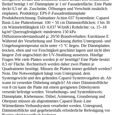
Bedarf beträgt 1 m² Dämmplatte je 1 m² Fassadenfläche. Eine Platte
deckt 0,5 m² ab. Zuschnitte, Öffnungen und Verschnitt zusätzlich
einplanen. Produkttyp: EPS-F-Fassadendämmplatte
Produktbezeichnung: Dalmatiner Action 037 Systemlinie: Caparol
Basic-Line Plattenformat: 100 × 50 cm Dämmstoffdicken: 1 bis 30
cm Wärmeleitfähigkeit λD: 0,037 W/(mK) Rohdichte: ca. 15–18
kg/m³ Querzugfestigkeit: mindestens 150 kPa
Diffusionswiderstandszahl µ: 20/50 Brandverhalten: Euroklasse E
Während der Verarbeitung und Trocknung dürfen Untergrund- und
Umgebungstemperatur nicht unter +5 °C liegen. Die Dämmplatten
trocken, eben und vor Feuchtigkeit geschützt lagern und nicht über
längere Zeit ungeschützt der UV-Strahlung aussetzen. Häufige
Fragen Wie viele Platten werden je m² benötigt? Eine Platte besitzt
0,5 m² Fläche. Rechnerisch werden daher zwei Platten je
Quadratmeter benötigt. Müssen die Platten immer gedübelt werden?
Nein. Die Notwendigkeit hängt vom Untergrund, dem
Systemgewicht und den geltenden Caparol Systemvorgaben ab. Ab
wann ist versenkte Dübelung möglich? Ab einer Dämmstoffdicke
von 8 cm kann die Platte mit einem geeigneten Dübelsystem
versenkt befestigt werden. Verarbeitungs- und Systemhinweis:
Dämmplatte, Klebemasse, Dübel, Armierung, Grundierung und
Oberputz müssen als abgestimmtes Caparol Basic-Line
Wärmedämm-Verbundsystem verarbeitet werden. Untergrund,
Dämmstoffdicke und gegebenenfalls erforderliche Befestigung vor
Beginn objektspezifisch festlegen.