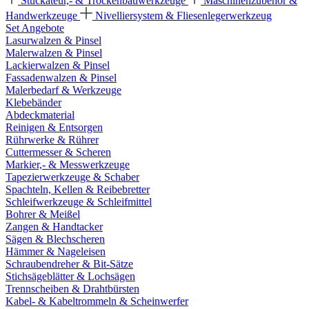
Stuckateur,- & Trockenbauwerkzeuge
Maschinenzubehör &
Handwerkzeuge
Nivelliersystem & Fliesenlegerwerkzeug
Set Angebote
Lasurwalzen & Pinsel
Malerwalzen & Pinsel
Lackierwalzen & Pinsel
Fassadenwalzen & Pinsel
Malerbedarf & Werkzeuge
Klebebänder
Abdeckmaterial
Reinigen & Entsorgen
Rührwerke & Rührer
Cuttermesser & Scheren
Markier,- & Messwerkzeuge
Tapezierwerkzeuge & Schaber
Spachteln, Kellen & Reibebretter
Schleifwerkzeuge & Schleifmittel
Bohrer & Meißel
Zangen & Handtacker
Sägen & Blechscheren
Hämmer & Nageleisen
Schraubendreher & Bit-Sätze
Stichsägeblätter & Lochsägen
Trennscheiben & Drahtbürsten
Kabel- & Kabeltrommeln & Scheinwerfer