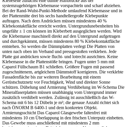
Klebeseite zunächst eine dünne Haftbrücke aus der
systemzugehörigen Klebemasse vorspachteln und scharf abziehen.
Bei der Rand-Wulst-Punkt-Methode umlaufend Klebemasse und in
der Plattenmitte drei bis sechs handtellergroße Klebepunkte
auftragen. Nach dem Andrücken müssen mindestens 40 %
Klebekontaktfläche erreicht werden. Untergrundunebenheiten bis
ungefähr ± 1 cm können im Kleberbett ausgeglichen werden. Wird
die Klebemasse maschinell direkt auf den Untergrund aufgetragen
und durchgekämmt, müssen mindestens 80 % Klebekontaktfläche
entstehen. So werden die Dämmplatten verlegt Die Platten von
unten nach oben im Verband und pressgestoßen verkleben. Jede
Platte gut andrücken sowie flucht- und lotrecht ausrichten. Keine
Klebemasse in die Plattenstöße bringen. Fugen unter 5 mm mit
Caparol Füllschaum B1 schließen. Größere Fugen mit passend
zugeschnittenem, artgleichem Dämmstoff korrigieren. Die verklebte
Fassadenfläche bis zur weiteren Bearbeitung mit einem
Gerüstschutznetz vor Feuchtigkeit, Wind und direkter Sonne
schützen. Dübelung und Armierung Verdübelung im W-Schema Die
Mineralfaserplatten müssen unabhängig vom Untergrund immer
zusätzlich verdübelt werden. Zulässig ist ausschließlich das W-
Schema mit 6 bis 12 Dübeln je m²; die genaue Anzahl richtet sich
nach ÖNORM B 6400-1 und dem konkreten Objekt.
Armierungsschicht Das Caparol Glasgewebe faltenfrei mit
mindestens 10 cm Überlappung in den frischen Unterputz einbetten.
Das Gewebe muss anschließend mit mindestens 2 mm