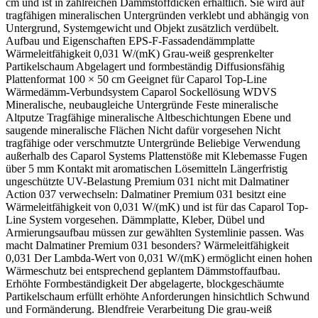
cm und ist in zahlreichen Dämmstoffdicken erhältlich. Sie wird auf
tragfähigen mineralischen Untergründen verklebt und abhängig von
Untergrund, Systemgewicht und Objekt zusätzlich verdübelt.
Aufbau und Eigenschaften EPS-F-Fassadendämmplatte
Wärmeleitfähigkeit 0,031 W/(mK) Grau-weiß gesprenkelter
Partikelschaum Abgelagert und formbeständig Diffusionsfähig
Plattenformat 100 × 50 cm Geeignet für Caparol Top-Line
Wärmedämm-Verbundsystem Caparol Sockellösung WDVS
Mineralische, neubaugleiche Untergründe Feste mineralische
Altputze Tragfähige mineralische Altbeschichtungen Ebene und
saugende mineralische Flächen Nicht dafür vorgesehen Nicht
tragfähige oder verschmutzte Untergründe Beliebige Verwendung
außerhalb des Caparol Systems Plattenstöße mit Klebemasse Fugen
über 5 mm Kontakt mit aromatischen Lösemitteln Längerfristig
ungeschützte UV-Belastung Premium 031 nicht mit Dalmatiner
Action 037 verwechseln: Dalmatiner Premium 031 besitzt eine
Wärmeleitfähigkeit von 0,031 W/(mK) und ist für das Caparol Top-
Line System vorgesehen. Dämmplatte, Kleber, Dübel und
Armierungsaufbau müssen zur gewählten Systemlinie passen. Was
macht Dalmatiner Premium 031 besonders? Wärmeleitfähigkeit
0,031 Der Lambda-Wert von 0,031 W/(mK) ermöglicht einen hohen
Wärmeschutz bei entsprechend geplantem Dämmstoffaufbau.
Erhöhte Formbeständigkeit Der abgelagerte, blockgeschäumte
Partikelschaum erfüllt erhöhte Anforderungen hinsichtlich Schwund
und Formänderung. Blendfreie Verarbeitung Die grau-weiß