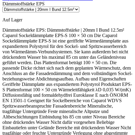
Dämmstoffstärke EPS
Auf Lager
Dämmstoffstärke EPS:
Dämmstoffstärke | 20mm I Bund 12.5m²
Caparol Sockeldämmplatte EPS-S 100 × 50 cm Die Caparol Sockeldämmplatte EPS-S ist eine geriffelte Wärmedämmplatte aus expandiertem Polystyrol für den Sockel- und Spritzwasserbereich von Wärmedämm-Verbundsystemen. Sie kann außerdem bei nicht drückendem Wasser bis maximal 85 cm unter das Geländeniveau geführt werden. Das Plattenformat beträgt 100 × 50 cm. Die passende Dicke richtet sich nach dem geplanten Wärmeschutz, dem Anschluss an die Fassadendämmung und dem vollständigen Sockel- beziehungsweise Abdichtungsaufbau. Aufbau und Eigenschaften Geriffelte Dämmplatte aus expandiertem Polystyrol Produktart EPS-S Plattenformat 100 × 50 cm Wärmeleitfähigkeit λD 0,035 W/(mK) Diffusionsfähig und formaldehydfrei Euroklasse E nach ÖNORM EN 13501-1 Geeignet für Sockelbereiche von Caparol WDVS Spritzwasserbeanspruchte Fassadenbereiche Mineralische, tragfähige Untergründe Feste mineralische Altputze und Altbeschichtungen Einbindung bis 85 cm unter Niveau Bereiche ohne drückendes Wasser Nicht dafür vorgesehen Beliebige Einbautiefen unter Gelände Bereiche mit drückendem Wasser Nicht tragfähige oder feuchte Untergründe Verlegung ohne abgestimmte Sockelabdichtung Fugen über 5 mm zwischen den Platten Kontakt mit aromatischen Lösemitteln Unter Niveau nur innerhalb der festgelegten Einsatzgrenze: Die Sockeldämmplatte darf bei nicht drückendem Wasser bis maximal 85 cm unter das Geländeniveau geführt werden. Für tiefer liegende Perimeterbereiche oder abweichende Wasserbeanspruchungen muss der vollständige Dämm- und Abdichtungsaufbau gesondert geprüft werden. Was macht die Sockeldämmplatte EPS-S besonders? Für beanspruchte Sockelbereiche Die Platte ist auf den Übergangsbereich zwischen Fassade, Spritzwasserzone und angrenzendem Erdreich abgestimmt. Geriffelte Oberfläche Die strukturierte Oberfläche unterstützt die Verbindung mit systemzugehörigen Klebe- und Armierungsmassen. Hohe mechanische Kennwerte Die Platte erreicht mindestens 150 kPa Zugfestigkeit senkrecht zur Plattenebene und mindestens 120 kPa Druckspannung bei 10 % Stauchung. Passt die Sockeldämmplatte zu deinem Projekt? Das Produkt passt, wenn … ein Caparol WDVS im Sockelbereich gedämmt wird eine geriffelte EPS-S-Dämmplatte benötigt wird der Untergrund mineralisch und tragfähig ist die Sockelabdichtung fachgerecht geplant ist keine Beanspruchung durch drückendes Wasser besteht eine Dicke zwischen 2 und 22 cm benötigt wird Zuerst genauer prüfen, wenn … die Wasserbeanspruchung nicht eindeutig bekannt ist die Dämmung tiefer als 85 cm unter Niveau geführt wird bituminöse oder andere Abdichtungen vorhanden sind der Untergrund absandet oder Hohlstellen aufweist der Anschluss an eine Perimeterdämmung ungeklärt ist ein systemfremder Kleber eingesetzt werden soll Lieferumfang je Dämmstoffdicke Jede Platte ist 100 × 50 cm groß und besitzt damit eine Fläche von 0,5 m². Der Packungsinhalt verändert sich abhängig von der gewählten Dämmstoffdicke. 2 bis 6 cm 2 cm: 12,5 m² je Packung 3 cm: 8,0 m² je Packung 4 cm: 6,0 m² je Packung 5 cm: 5,0 m² je Packung 6 cm: 4,0 m² je Packung 8 bis 14 cm 8 cm: 3,0 m² je Packung 10 cm: 2,5 m² je Packung 12 cm: 2,0 m² je Packung 14 cm: 1,5 m² je Packung 16 bis 22 cm 16 cm: 1,5 m² je Packung 18 cm: 1,0 m² je Packung 20 cm: 1,0 m² je Packung 22 cm: 0,5 m² je Packung Untergrund und Verklebung vorbereiten Der Untergrund muss eben, sauber, trocken, tragfähig und frei von haftungsmindernden Stoffen sein. Lose Anstriche, schadhafte Putzbereiche, Mörtelgrate und Hohlstellen vor der Verklebung entfernen beziehungsweise fachgerecht ausbessern. Absandende oder mehlige mineralische Flächen bis zur festen Substanz reinigen und entsprechend der aktuellen Systemvorgabe grundieren. Bei Zweifeln an der Tragfähigkeit ist mit der vorgesehenen Klebemasse eine Haftzugprüfung durchzuführen. Rand-Wulst-Punkt-Methode Die systemzugehörige Klebemasse umlaufend am Plattenrand und mit drei handtellergroßen Klebepunkten in der Plattenmitte auftragen. Nach dem Andrücken müssen mindestens 40 % Klebekontaktfläche erreicht werden. Maschinelle Verklebung Bei maschinellem Kleberauftrag ebenfalls mindestens 40 % Klebekontaktfläche herstellen. Nur so viel Fläche vorlegen, wie unmittelbar danach mit Dämmplatten belegt werden kann. So werden die Dämmplatten verlegt Den Sockel-, Abdichtungs- und Anschlussaufbau vor Beginn vollständig festlegen. Die systemzugehörige Klebemasse mit mindestens 40 % Klebekontaktfläche auftragen. Die Platten pressgestoßen ansetzen, gut andrücken sowie flucht- und lotrecht ausrichten. Keine Klebemasse in die Plattenstöße bringen. Fugen unter 5 mm mit Caparol Füllschaum B1 schließen. Fugen über 5 mm nicht ausschäumen, sondern die fehlerhafte Verlegung mit passend zugeschnittenem Dämmstoff korrigieren. Vor der Armierung Plattenstöße vollflächig überschleifen und den Schleifstaub vollständig entfernen. Dübelung und weiterer Systemaufbau Über der Geländeoberkante Ab 30 cm über Gelände ist eine Verdübelung erforderlich. Das Merkblatt nennt abhängig von System und Objekt 6 bis 12 Dübel je Quadratmeter. Bündig oder versenkt Eine oberflächenbündige Dübelung ist möglich. Ab 8 cm Dämmstoffdicke kann die Platte oberhalb des Spritzwasserbereichs auch versenkt verdübelt werden. Armierung, Grundierung und Oberputz werden anschließend mit den systemzugehörigen Caparol Produkten ausgeführt. Bei pastösen Strukturputzen ist grundsätzlich Caparol Putzgrund erforderlich; ausgenommen ist die Armierung mit Caparol CarbonSpachtel. Typische Fehler vermeiden Einsatzgrenze übersehen Die Platte nicht ungeprüft tiefer als 85 cm unter Niveau oder bei drückendem Wasser einsetzen. Zu wenig Klebekontakt Nach dem Andrücken müssen mindestens 40 % der Plattenfläche mit dem tragfähigen Untergrund verbunden sein. Fehlerhafte Plattenstöße Keine Klebemasse in die Fugen bringen. Fugen über 5 mm sind nicht zulässig und müssen mit passendem Dämmstoff korrigiert werden. Verbrauch und technische Daten Bedarf Der rechnerische Plattenbedarf beträgt 1 m² Dämmplatte je 1 m² Dämmfläche. Zuschnitte, Sockelecken, Anschlüsse und Verschnitt zusätzlich berücksichtigen. Produkttyp: Sockeldämmplatte EPS-S Material: expandierter Polystyrol-Partikelschaum Plattenformat: 100 × 50 cm Dicken: 2 bis 22 cm Wärmeleitfähigkeit λD: 0,035 W/(mK) Diffusionswiderstandszahl µ: 40/100 Zugfestigkeit senkrecht: mindestens 150 kPa Druckspannung bei 10 % Stauchung: mindestens 120 kPa Während der Verarbeitung und Trocknung dürfen Untergrund- und Umgebungstemperatur nicht unter +5 °C liegen. Die Platten trocken, eben und vor Feuchtigkeit geschützt lagern und nicht über längere Zeit ungeschützt der UV-Strahlung aussetzen. Häufige Fragen Wie tief darf die Platte unter Gelände reichen? Bei nicht drückendem Wasser maximal 85 cm unter das Geländeniveau. Wie groß darf eine Fuge sein? Fugen unter 5 mm können mit Caparol Füllschaum B1 geschlossen werden. Fugen über 5 mm sind nicht zulässig. Ab wann darf versenkt gedübelt werden? Ab 8 cm Dämmstoffdicke und nur oberhalb des Spritzwasserbereichs. Verarbeitungs- und Systemhinweis: Sockeldämmplatte, Klebemasse, Abdichtung, Dübelung, Armierung und Oberputz müssen als abgestimmtes Caparol