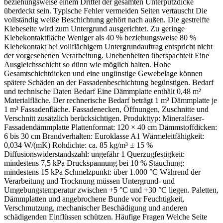
beziehungsweise einem Drittel der gesamten Unterputzdicke
überdeckt sein. Typische Fehler vermeiden Seiten vertauscht Die
vollständig weiße Beschichtung gehört nach außen. Die gestreifte
Klebeseite wird zum Untergrund ausgerichtet. Zu geringe
Klebekontaktfläche Weniger als 40 % beziehungsweise 80 %
Klebekontakt bei vollflächigem Untergrundauftrag entspricht nicht
der vorgesehenen Verarbeitung. Unebenheiten überspachtelt Eine
Ausgleichsschicht so dünn wie möglich halten. Hohe
Gesamtschichtdicken und eine ungünstige Gewebelage können
spätere Schäden an der Fassadenbeschichtung begünstigen. Bedarf
und technische Daten Bedarf Eine Dämmplatte enthält 0,48 m²
Materialfläche. Der rechnerische Bedarf beträgt 1 m² Dämmplatte je
1 m² Fassadenfläche. Fassadenecken, Öffnungen, Zuschnitte und
Verschnitt zusätzlich berücksichtigen. Produkttyp: Mineralfaser-
Fassadendämmplatte Plattenformat: 120 × 40 cm Dämmstoffdicken:
6 bis 30 cm Brandverhalten: Euroklasse A1 Wärmeleitfähigkeit:
0,034 W/(mK) Rohdichte: ca. 85 kg/m³ ± 15 %
Diffusionswiderstandszahl: ungefähr 1 Querzugfestigkeit:
mindestens 7,5 kPa Druckspannung bei 10 % Stauchung:
mindestens 15 kPa Schmelzpunkt: über 1.000 °C Während der
Verarbeitung und Trocknung müssen Untergrund- und
Umgebungstemperatur zwischen +5 °C und +30 °C liegen. Paletten,
Dämmplatten und angebrochene Bunde vor Feuchtigkeit,
Verschmutzung, mechanischer Beschädigung und anderen
schädigenden Einflüssen schützen. Häufige Fragen Welche Seite