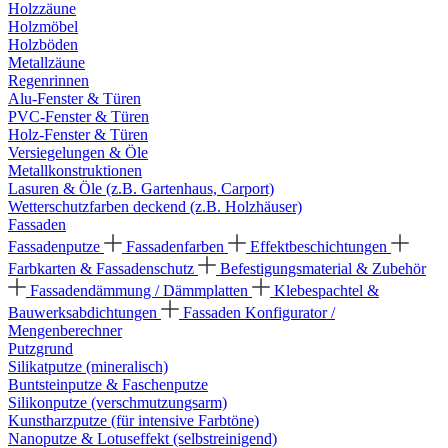
Holzzäune
Holzmöbel
Holzböden
Metallzäune
Regenrinnen
Alu-Fenster & Türen
PVC-Fenster & Türen
Holz-Fenster & Türen
Versiegelungen & Öle
Metallkonstruktionen
Lasuren & Öle (z.B. Gartenhaus, Carport)
Wetterschutzfarben deckend (z.B. Holzhäuser)
Fassaden
Fassadenputze
Fassadenfarben
Effektbeschichtungen
Farbkarten & Fassadenschutz
Befestigungsmaterial & Zubehör
Fassadendämmung / Dämmplatten
Klebespachtel &
Bauwerksabdichtungen
Fassaden Konfigurator /
Mengenberechner
Putzgrund
Silikatputze (mineralisch)
Buntsteinputze & Faschenputze
Silikonputze (verschmutzungsarm)
Kunstharzputze (für intensive Farbtöne)
Nanoputze & Lotuseffekt (selbstreinigend)