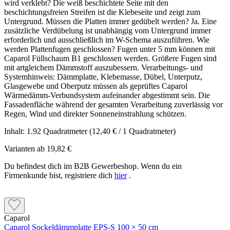
wird verklebt? Die weiß beschichtete Seite mit den
beschichtungsfreien Streifen ist die Klebeseite und zeigt zum
Untergrund. Müssen die Platten immer gedübelt werden? Ja. Eine
zusätzliche Verdübelung ist unabhängig vom Untergrund immer
erforderlich und ausschließlich im W-Schema auszuführen. Wie
werden Plattenfugen geschlossen? Fugen unter 5 mm können mit
Caparol Füllschaum B1 geschlossen werden. Größere Fugen sind
mit artgleichem Dämmstoff auszubessern. Verarbeitungs- und
Systemhinweis: Dämmplatte, Klebemasse, Dübel, Unterputz,
Glasgewebe und Oberputz müssen als geprüftes Caparol
Wärmedämm-Verbundsystem aufeinander abgestimmt sein. Die
Fassadenfläche während der gesamten Verarbeitung zuverlässig vor
Regen, Wind und direkter Sonneneinstrahlung schützen.
Inhalt:
1.92 Quadratmeter
(12,40 € / 1 Quadratmeter)
Varianten ab
19,82 €
Du befindest dich im B2B Gewerbeshop. Wenn du ein
Firmenkunde bist, registriere dich
hier
.
Caparol
Caparol Sockeldämmplatte EPS-S 100 × 50 cm