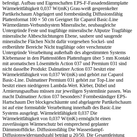
befestigt. Aufbau und Eigenschaften EPS-F-Fassadendämmplatte
Wärmeleitfähigkeit 0,037 W/(mK) Grau-weiß gesprenkelter
Partikelschaum Abgelagert und formbeständig Diffusionsfähig
Plattenformat 100 × 50 cm Geeignet für Caparol Basic-Line
Wärmedämm-Verbundsystem Mineralische, neubaugleiche
Untergründe Feste und tragfähige mineralische Altputze Tragfähige
mineralische Altbeschichtungen Ebene, saubere und saugende
mineralische Flächen Nicht dafür vorgesehen Sockel- und
erdberührte Bereiche Nicht tragfähige oder verschmutzte
Untergründe Verarbeitung außerhalb des abgestimmten Systems
Klebemasse in den Plattenstößen Plattenfugen über 5 mm Kontakt
mit aromatischen Lösemitteln Action 037 und Premium 031 sind
nicht dasselbe Produkt: Dalmatiner Action 037 besitzt eine
Wärmeleitfähigkeit von 0,037 W/(mK) und gehört zur Caparol
Basic-Line. Dalmatiner Premium 031 gehört zur Top-Line und
besitzt einen niedrigeren Lambda-Wert. Kleber, Dübel und
Armierungsaufbau müssen zur jeweiligen Systemlinie passen. Was
macht Dalmatiner Action 037 besonders? Formbeständiger EPS-
Hartschaum Der blockgeschäumte und abgelagerte Partikelschaum
ist auf eine formstabile Verarbeitung innerhalb des Basic-Line
Systems ausgelegt. Wärmeleitfähigkeit 0,037 Die
Wärmeleitfähigkeit von 0,037 W/(mK) ermöglicht einen
zuverlässigen Wärmeschutz bei entsprechend geplanter
Dämmstoffdicke. Diffusionsfähig Die Wasserdampf-
Diffusionswiderstandszahl beträgt µ 20/50. Die Gesamtleistung