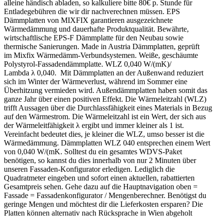
alleine händisch abladen, so kalkuliere bitte 80€ p. Stunde für
Entladegebühren die wir dir nachverechnen müssen. EPS
Dämmplatten von MIXFIX garantieren ausgezeichnete
Wärmedämmung und dauerhafte Produktqualität. Bewährte,
wirtschaftlische EPS-F Dämmplatte für den Neubau sowie
thermische Sanierungen. Made in Austria Dämmplatten, geprüft
im Mixfix Wärmedämm-Verbundsystemen. Weiße, geschäumte
Polystyrol-Fassadendämmplatte. WLZ 0,040 W/(mK)/
Lambda λ 0,040. Mit Dämmplatten an der Außenwand reduziert
sich im Winter der Wärmeverlust, während im Sommer eine
Überhitzung vermieden wird. Außendämmplatten haben somit das
ganze Jahr über einen positiven Effekt. Die Wärmeleitzahl (WLZ)
trifft Aussagen über die Durchlassfähigkeit eines Materials in Bezug
auf den Wärmestrom. Die Wärmeleitzahl ist ein Wert, der sich aus
der Wärmeleitfähigkeit λ ergibt und immer kleiner als 1 ist.
Vereinfacht bedeutet dies, je kleiner die WLZ, umso besser ist die
Wärmedämmung. Dämmplatten WLZ 040 entsprechen einem Wert
von 0,040 W/(mK. Solltest du ein gesamtes WDVS-Paket
benötigen, so kannst du dies innerhalb von nur 2 Minuten über
unseren Fassaden-Konfigurator erledigen. Lediglich die
Quadratmeter eingeben und sofort einen aktuellen, rabattierten
Gesamtpreis sehen. Gehe dazu auf die Hauptnavigation oben =
Fassade = Fassadenkonfigurator / Mengenberechner. Benötigst du
geringe Mengen und möchtest dir die Lieferkosten ersparen? Die
Platten können alternativ nach Rücksprache in Wien abgeholt