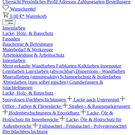
Übersicht
Persönliches Profil
Adressen
Zahlungsarten
Bestellungen
Wunschzettel
0,00 €*
Warenkorb
Innenfarben
Lacke, Holz- & Bauschutz
Fassaden
Bauchemie & Befestigung
Malerbedarf & Werkzeuge
Arbeitskleidung & Arbeitsschutz
Innenfarben
Meist gekaufte Wandfarben
Farbkarten
Kalkfarben
Innenputze
Leimfarben
Latexfarben (abwischbar)
Dispersions - Wandfarben
Mineralfarben (atmungsaktiv)
Schimmelschutz & Isolierfarben
Abtönfarben (zum selber mischen)
Grundierungen &
Spachtelmassen
Lacke, Holz- & Bauschutz
Spraydosen
Dachbeschichtungen
Lacke nach Untergrund
Office - Farben & Fliesenlacke
Straßen,- & Rasenmarkierungen
Bodenbeschichtungen & Epoxidharz
Lacke, Öle &
Holzschutz für Innenbereiche
Lacke, Öle & Holzschutz für
Außenbereiche
Füllspachtel - Feinspachtel - Polyesterspachtel
Blechdachbeschichtung