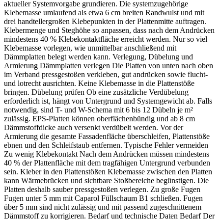
aktueller Systemvorgabe grundieren. Die systemzugehörige
Klebemasse umlaufend als etwa 6 cm breiten Randwulst und mit
drei handtellergroßen Klebepunkten in der Plattenmitte auftragen.
Klebermenge und Steghöhe so anpassen, dass nach dem Andrücken
mindestens 40 % Klebekontaktfläche erreicht werden. Nur so viel
Klebemasse vorlegen, wie unmittelbar anschließend mit
Dämmplatten belegt werden kann. Verlegung, Dübelung und
Armierung Dämmplatten verlegen Die Platten von unten nach oben
im Verband pressgestoßen verkleben, gut andrücken sowie flucht-
und lotrecht ausrichten. Keine Klebemasse in die Plattenstöße
bringen. Dübelung prüfen Ob eine zusätzliche Verdübelung
erforderlich ist, hängt von Untergrund und Systemgewicht ab. Falls
notwendig, sind T- und W-Schema mit 6 bis 12 Dübeln je m²
zulässig. EPS-Platten können oberflächenbündig und ab 8 cm
Dämmstoffdicke auch versenkt verdübelt werden. Vor der
Armierung die gesamte Fassadenfläche überschleifen, Plattenstöße
ebnen und den Schleifstaub entfernen. Typische Fehler vermeiden
Zu wenig Klebekontakt Nach dem Andrücken müssen mindestens
40 % der Plattenfläche mit dem tragfähigen Untergrund verbunden
sein. Kleber in den Plattenstößen Klebemasse zwischen den Platten
kann Wärmebrücken und sichtbare Stoßbereiche begünstigen. Die
Platten deshalb sauber pressgestoßen verlegen. Zu große Fugen
Fugen unter 5 mm mit Caparol Füllschaum B1 schließen. Fugen
über 5 mm sind nicht zulässig und mit passend zugeschnittenem
Dämmstoff zu korrigieren. Bedarf und technische Daten Bedarf Der