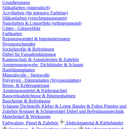
Grundierungen
Silikatfarben (mineralisch)
Acrylfarben (für intensive Farbtöne)
Silikonfarben (verschmutzungsarm)
Nanofarben & Lotuseffekt (selbstreinigend)
Glitter - Glitzereffekt
Farbkarten
Reinigungsmittel & Imprägnierungen
Styroporschneider
Sockelprofile & Befestigung
Dübel für Fassadendämmung
Kantenschutz & Anputzleisten & Zubehör
Armierungsgewebe, Dichtbänder & Schaum
Hanfdämmplatten
Mineralwolle - Steinwolle
Polystyrol - Dämmplatten (Styroporplatten)
Beton- & Kellersanierung
Armierungsmörtel & Klebespachtel
Bauwerksabdichtung & Bitumenbahnen
Bauchemie & Befestigung
Schäume
Dichtstoffe
Kleber & Leime
Bänder & Folien
Pistolen und
Zubehör
Reiniger & Schmiermittel
Dübel und Befestigungstechnik
Malerbedarf & Werkzeuge
Farbwalzen, Pinsel & Zubehör
Abdeckmaterial & Klebebänder