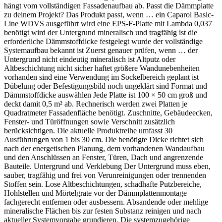
hängt vom vollständigen Fassadenaufbau ab. Passt die Dämmplatte
zu deinem Projekt? Das Produkt passt, wenn … ein Caparol Basic-
Line WDVS ausgeführt wird eine EPS-F-Platte mit Lambda 0,037
benötigt wird der Untergrund mineralisch und tragfähig ist die
erforderliche Dämmstoffdicke festgelegt wurde der vollständige
Systemaufbau bekannt ist Zuerst genauer prüfen, wenn … der
Untergrund nicht eindeutig mineralisch ist Altputz oder
Altbeschichtung nicht sicher haftet größere Wandunebenheiten
vorhanden sind eine Verwendung im Sockelbereich geplant ist
Dübelung oder Befestigungsbild noch ungeklärt sind Format und
Dämmstoffdicke auswählen Jede Platte ist 100 × 50 cm groß und
deckt damit 0,5 m² ab. Rechnerisch werden zwei Platten je
Quadratmeter Fassadenfläche benötigt. Zuschnitte, Gebäudeecken,
Fenster- und Türöffnungen sowie Verschnitt zusätzlich
berücksichtigen. Die aktuelle Produktreihe umfasst 30
Ausführungen von 1 bis 30 cm. Die benötigte Dicke richtet sich
nach der energetischen Planung, dem vorhandenen Wandaufbau
und den Anschlüssen an Fenster, Türen, Dach und angrenzende
Bauteile. Untergrund und Verklebung Der Untergrund muss eben,
sauber, tragfähig und frei von Verunreinigungen oder trennenden
Stoffen sein. Lose Altbeschichtungen, schadhafte Putzbereiche,
Hohlstellen und Mörtelgrate vor der Dämmplattenmontage
fachgerecht entfernen oder ausbessern. Absandende oder mehlige
mineralische Flächen bis zur festen Substanz reinigen und nach
aktueller Systemvorgabe grundieren. Die systemzugehörige