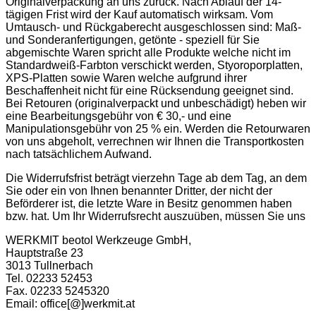
Originalverpackung an uns zurück. Nach Ablauf der 14-
tägigen Frist wird der Kauf automatisch wirksam. Vom
Umtausch- und Rückgaberecht ausgeschlossen sind: Maß-
und Sonderanfertigungen, getönte - speziell für Sie
abgemischte Waren spricht alle Produkte welche nicht im
Standardweiß-Farbton verschickt werden, Styoroporplatten,
XPS-Platten sowie Waren welche aufgrund ihrer
Beschaffenheit nicht für eine Rücksendung geeignet sind.
Bei Retouren (originalverpackt und unbeschädigt) heben wir
eine Bearbeitungsgebühr von € 30,- und eine
Manipulationsgebühr von 25 % ein. Werden die Retourwaren
von uns abgeholt, verrechnen wir Ihnen die Transportkosten
nach tatsächlichem Aufwand.
Die Widerrufsfrist beträgt vierzehn Tage ab dem Tag, an dem
Sie oder ein von Ihnen benannter Dritter, der nicht der
Beförderer ist, die letzte Ware in Besitz genommen haben
bzw. hat. Um Ihr Widerrufsrecht auszuüben, müssen Sie uns
WERKMIT beotol Werkzeuge GmbH,
Hauptstraße 23
3013 Tullnerbach
Tel. 02233 52453
Fax. 02233 5245320
Email: office[@]werkmit.at