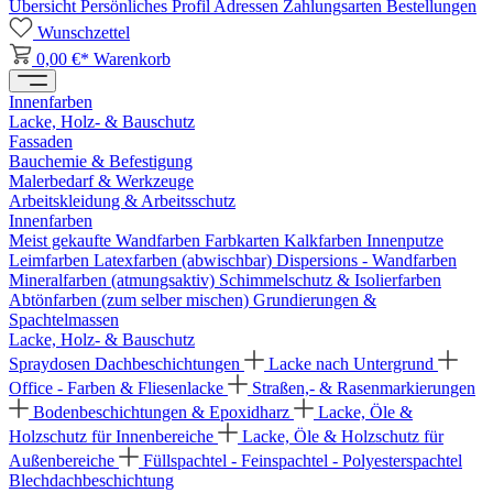
Übersicht
Persönliches Profil
Adressen
Zahlungsarten
Bestellungen
Wunschzettel
0,00 €*
Warenkorb
Innenfarben
Lacke, Holz- & Bauschutz
Fassaden
Bauchemie & Befestigung
Malerbedarf & Werkzeuge
Arbeitskleidung & Arbeitsschutz
Innenfarben
Meist gekaufte Wandfarben
Farbkarten
Kalkfarben
Innenputze
Leimfarben
Latexfarben (abwischbar)
Dispersions - Wandfarben
Mineralfarben (atmungsaktiv)
Schimmelschutz & Isolierfarben
Abtönfarben (zum selber mischen)
Grundierungen &
Spachtelmassen
Lacke, Holz- & Bauschutz
Spraydosen
Dachbeschichtungen
Lacke nach Untergrund
Office - Farben & Fliesenlacke
Straßen,- & Rasenmarkierungen
Bodenbeschichtungen & Epoxidharz
Lacke, Öle &
Holzschutz für Innenbereiche
Lacke, Öle & Holzschutz für
Außenbereiche
Füllspachtel - Feinspachtel - Polyesterspachtel
Blechdachbeschichtung