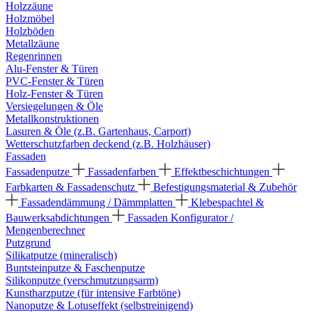
Holzzäune
Holzmöbel
Holzböden
Metallzäune
Regenrinnen
Alu-Fenster & Türen
PVC-Fenster & Türen
Holz-Fenster & Türen
Versiegelungen & Öle
Metallkonstruktionen
Lasuren & Öle (z.B. Gartenhaus, Carport)
Wetterschutzfarben deckend (z.B. Holzhäuser)
Fassaden
Fassadenputze
Fassadenfarben
Effektbeschichtungen
Farbkarten & Fassadenschutz
Befestigungsmaterial & Zubehör
Fassadendämmung / Dämmplatten
Klebespachtel &
Bauwerksabdichtungen
Fassaden Konfigurator /
Mengenberechner
Putzgrund
Silikatputze (mineralisch)
Buntsteinputze & Faschenputze
Silikonputze (verschmutzungsarm)
Kunstharzputze (für intensive Farbtöne)
Nanoputze & Lotuseffekt (selbstreinigend)