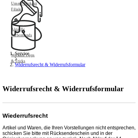
Unsere Werkmit
Filialen
Aktuelle
Farbentrends
Service
Werkmit Tipps
& Tricks
Widerrufsrecht & Widerrufsformular
Widerrufsrecht & Widerrufsformular
Wiederrufsrecht
Artikel und Waren, die Ihren Vorstellungen nicht entsprechen,
schicken Sie bitte mit Rücksendeschein und in der