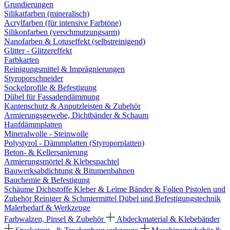
Grundierungen
Silikatfarben (mineralisch)
Acrylfarben (für intensive Farbtöne)
Silikonfarben (verschmutzungsarm)
Nanofarben & Lotuseffekt (selbstreinigend)
Glitter - Glitzereffekt
Farbkarten
Reinigungsmittel & Imprägnierungen
Styroporschneider
Sockelprofile & Befestigung
Dübel für Fassadendämmung
Kantenschutz & Anputzleisten & Zubehör
Armierungsgewebe, Dichtbänder & Schaum
Hanfdämmplatten
Mineralwolle - Steinwolle
Polystyrol - Dämmplatten (Styroporplatten)
Beton- & Kellersanierung
Armierungsmörtel & Klebespachtel
Bauwerksabdichtung & Bitumenbahnen
Bauchemie & Befestigung
Schäume
Dichtstoffe
Kleber & Leime
Bänder & Folien
Pistolen und
Zubehör
Reiniger & Schmiermittel
Dübel und Befestigungstechnik
Malerbedarf & Werkzeuge
Farbwalzen, Pinsel & Zubehör
Abdeckmaterial & Klebebänder