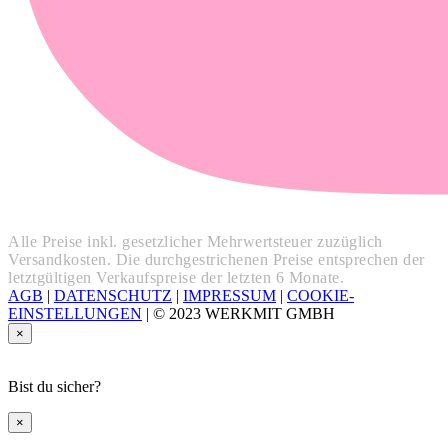
Alle Preise inkl. gesetzlicher Mehrwertsteuer zuzüglich
Versandkosten. Die durchgestrichenen Preise entsprechen der
letztgültigen Verkaufspreise der letzten 6 Monate.
AGB
|
DATENSCHUTZ
|
IMPRESSUM
|
COOKIE-
EINSTELLUNGEN
|
© 2023 WERKMIT GMBH
×
Bist du sicher?
×