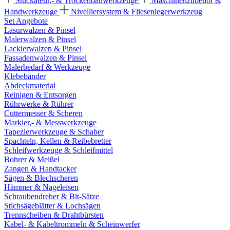
Stuckateur,- & Trockenbauwerkzeuge
Maschinenzubehör &
Handwerkzeuge
Nivelliersystem & Fliesenlegerwerkzeug
Set Angebote
Lasurwalzen & Pinsel
Malerwalzen & Pinsel
Lackierwalzen & Pinsel
Fassadenwalzen & Pinsel
Malerbedarf & Werkzeuge
Klebebänder
Abdeckmaterial
Reinigen & Entsorgen
Rührwerke & Rührer
Cuttermesser & Scheren
Markier,- & Messwerkzeuge
Tapezierwerkzeuge & Schaber
Spachteln, Kellen & Reibebretter
Schleifwerkzeuge & Schleifmittel
Bohrer & Meißel
Zangen & Handtacker
Sägen & Blechscheren
Hämmer & Nageleisen
Schraubendreher & Bit-Sätze
Stichsägeblätter & Lochsägen
Trennscheiben & Drahtbürsten
Kabel- & Kabeltrommeln & Scheinwerfer